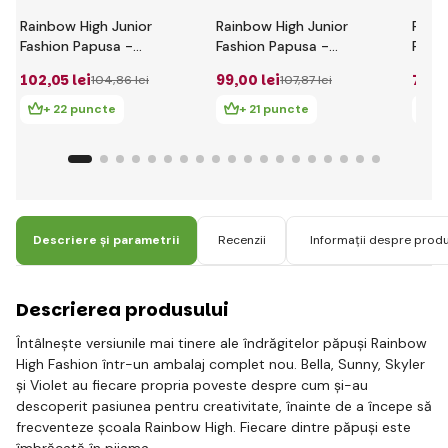
Rainbow High Junior
Rainbow High Junior
Rain
Fashion Papusa -
Fashion Papusa -
Fashi
Bella Parker
Sunny Madison
de ba
102
,05 lei
99
,00 lei
79
,0
104
,86 lei
107
,87 lei
Sunn
+ 22 puncte
+ 21 puncte
+ 
Descriere și parametrii
Recenzii
Informații despre prod
Descrierea produsului
Întâlnește versiunile mai tinere ale îndrăgitelor păpuși Rainbow
High Fashion într-un ambalaj complet nou. Bella, Sunny, Skyler
și Violet au fiecare propria poveste despre cum și-au
descoperit pasiunea pentru creativitate, înainte de a începe să
frecventeze școala Rainbow High. Fiecare dintre păpuși este
îmbrăcată în pijama.