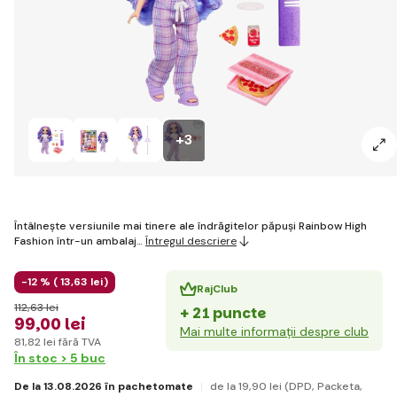
+3
Întâlnește versiunile mai tinere ale îndrăgitelor păpuși Rainbow High
Fashion într-un ambalaj…
Întregul descriere
-12 % (
13
,63 lei
)
RajClub
112
,63 lei
+ 21 puncte
99
,00 lei
Mai multe informații despre club
81
,82 lei
fără TVA
În stoc > 5 buc
De la 13.08.2026 în pachetomate
de la 19
,90 lei
(DPD, Packeta,