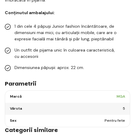
Conținutul ambalajului:
1 din cele 4 păpuși Junior fashion încântătoare, de
dimensiuni mai mici, cu articulații mobile, care are o
expresie facială mai tânără și păr lung, pieptănabil
Un outfit de pijama unic în culoarea caracteristică,
cu accesorii
Dimensiunea păpușii: aprox. 22 cm.
Parametrii
Marcă
MGA
Vârsta
5
Sex
Pentru fete
Categorii similare