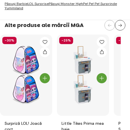
Păpuși Barbie
LOL Surprise
Păpuși Monster High
Pe! Pe! Pe! Surprinde
Yummiland
Alte produse ale mărcii MGA
-30%
-25%
-36%
Surpriză LOL! Joacă
Little Tikes Prima mea
Pe! Pe
cort
baie
Surpri