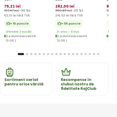
elegan
75
,21 lei
262
,00 lei
84
,79
-Gian
107
,47 lei
(-30 %)
350
,69 lei
(-25 %)
133
,20 
62
,15 lei
fără TVA
216
,53 lei
fără TVA
70
,07 l
+ 16 puncte
+ 56 puncte
+ 
Ultimele 3 bucăți
În stoc > 5 buc
În st
(La dumneavoastră
(La dumneavoastră
(La d
13.08.)
13.08.)
13.08.
Sortiment variat
Recompense în
pentru orice vârstă
clubul nostru de
fidelitate RajClub