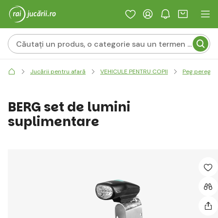
Jucării pentru afară
VEHICULE PENTRU COPII
Peg perego -
BERG set de lumini
suplimentare