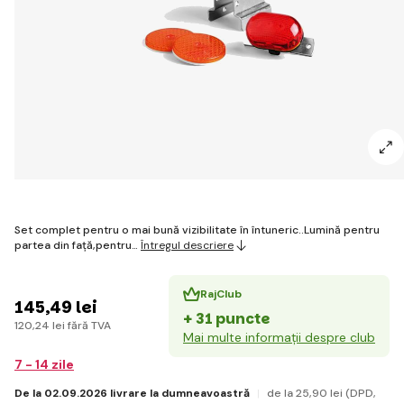
Set complet pentru o mai bună vizibilitate în întuneric..Lumină pentru
partea din față,pentru…
Întregul descriere
RajClub
145
,49 lei
+ 31 puncte
120
,24 lei
fără TVA
Mai multe informații despre club
7 - 14 zile
De la 02.09.2026 livrare la dumneavoastră
de la 25
,90 lei
(DPD,