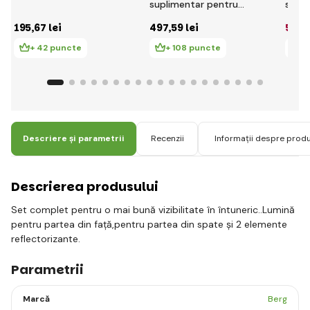
suplimentar pentru
supli
vehicule cu pedale
vehic
195
,67 lei
497
,59 lei
526
,
Race
Black
+ 42 puncte
+ 108 puncte
+ 
Descriere și parametrii
Recenzii
Informații despre prod
Descrierea produsului
Set complet pentru o mai bună vizibilitate în întuneric..Lumină
pentru partea din față,pentru partea din spate și 2 elemente
reflectorizante.
Parametrii
Marcă
Berg