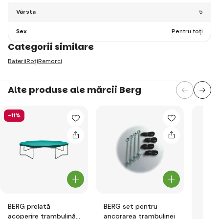
Vârsta
5
Sex
Pentru toți
Categorii similare
Baterii
Roți
Remorci
Alte produse ale mărcii Berg
-11%
BERG prelată
BERG set pentru
acoperire trambulină
ancorarea trambulinei