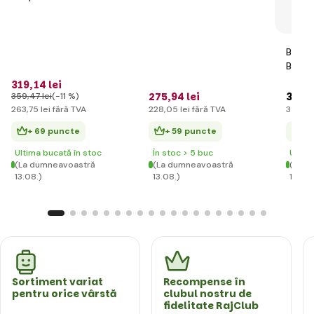
foarte rezistentă 270
cm
BERG 
BFR
319
,14 lei
275
,94 lei
3 787
359
,47 lei
(-11 %)
263
,75 lei
fără TVA
228
,05 lei
fără TVA
3 130
,
+ 69 puncte
+ 59 puncte
+ 
Ultima bucată în stoc
În stoc > 5 buc
Ultim
(La dumneavoastră
(La dumneavoastră
(La d
13.08.)
13.08.)
13.08.
Sortiment variat
Recompense în
pentru orice vârstă
clubul nostru de
fidelitate RajClub