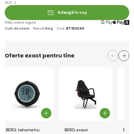
GLS...)
Adaugă în coș
Plăți online sigure
Cutii de viteze
Marcă
Berg
Cod:
BT152045
Oferte exact pentru tine
BERG tahometru
BERG scaun
BERG