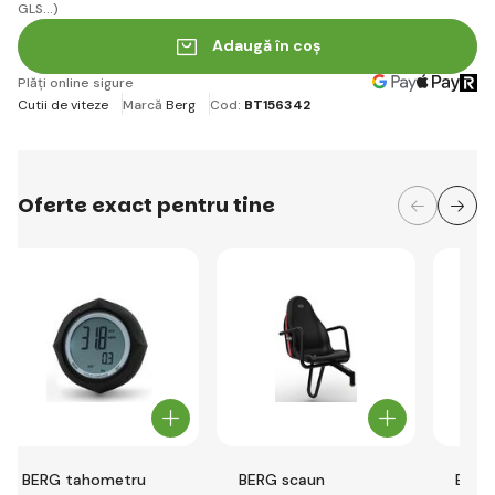
GLS...)
Adaugă în coș
Plăți online sigure
Cutii de viteze
Marcă
Berg
Cod:
BT156342
Oferte exact pentru tine
BERG tahometru
BERG scaun
BERG