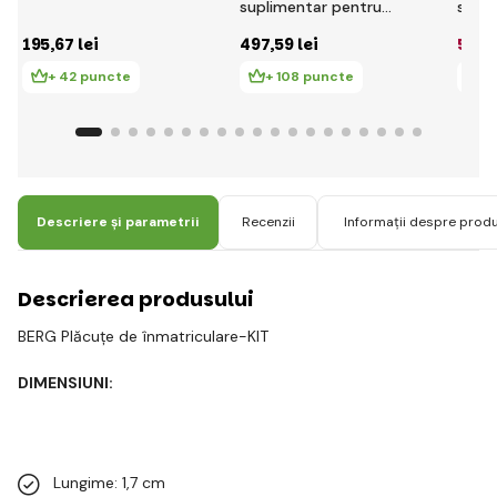
suplimentar pentru
supli
vehicule cu pedale
vehic
195
,67 lei
497
,59 lei
526
,
Race
Black
+ 42 puncte
+ 108 puncte
+ 
Descriere și parametrii
Recenzii
Informații despre prod
Descrierea produsului
BERG Plăcuțe de înmatriculare-KIT
DIMENSIUNI:
Lungime: 1,7 cm