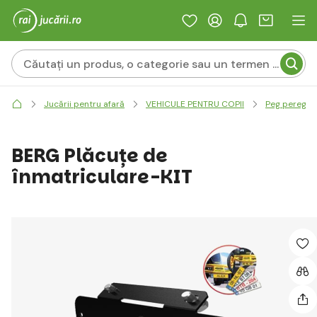
Jucării pentru afară
VEHICULE PENTRU COPII
Peg perego -
BERG Plăcuțe de
înmatriculare-KIT