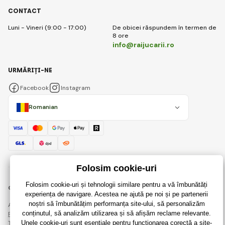
CONTACT
Luni - Vineri (9:00 - 17:00)
De obicei răspundem în termen de
8 ore
info@raijucarii.ro
URMĂRIȚI-NE
Facebook
Instagram
Romanian
© 2018 - 2026 RaiJucării.ro, Toate drepturile rezervate
Această pagină este protejată prin reCAPTCHA și se aplică
Regulile de protecție a datelor personale
companiile Google și ale lor
Termeni și condiții
.