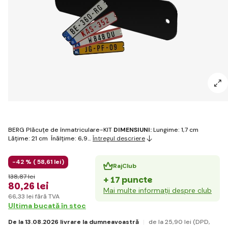
BERG Plăcuțe de înmatriculare-KIT
DIMENSIUNI:
Lungime: 1,7 cm
Lățime: 21 cm Înălțime: 6,9…
Întregul descriere
-42 % (
58
,61 lei
)
RajClub
138
,87 lei
+ 17 puncte
80
,26 lei
Mai multe informații despre club
66
,33 lei
fără TVA
Ultima bucată în stoc
De la 13.08.2026 livrare la dumneavoastră
de la 25
,90 lei
(DPD,