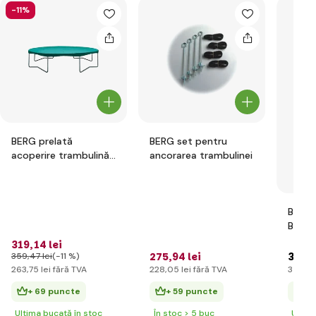
-11%
BERG prelată
BERG set pentru
acoperire trambulină
ancorarea trambulinei
foarte rezistentă 270
cm
BERG 
BFR
319
,14 lei
275
,94 lei
3 787
359
,47 lei
(-11 %)
263
,75 lei
fără TVA
228
,05 lei
fără TVA
3 130
,
+ 69 puncte
+ 59 puncte
+ 
Ultima bucată în stoc
În stoc > 5 buc
Ultim