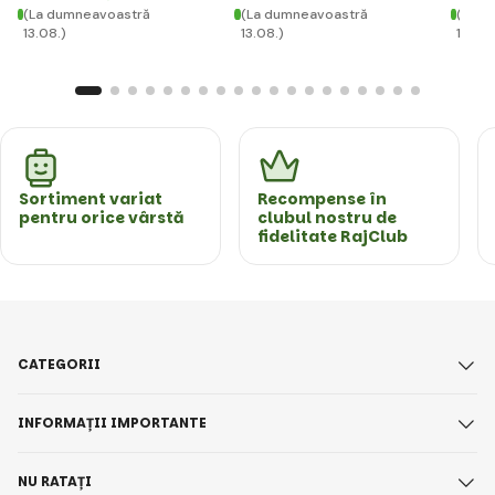
(La dumneavoastră
(La dumneavoastră
(La d
13.08.)
13.08.)
13.08.
Sortiment variat
Recompense în
pentru orice vârstă
clubul nostru de
fidelitate RajClub
CATEGORII
INFORMAȚII IMPORTANTE
NU RATAȚI