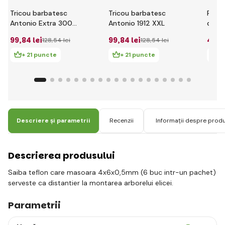
Tricou barbatesc
Tricou barbatesc
Repar
Antonio Extra 300
Antonio 1912 XXL
difer
rosu XXL
99
,84 lei
99
,84 lei
43
,6
128
,54 lei
128
,54 lei
+ 21 puncte
+ 21 puncte
+
Descriere și parametrii
Recenzii
Informații despre prod
Descrierea produsului
Saiba teflon care masoara 4x6x0,5mm (6 buc intr-un pachet)
serveste ca distantier la montarea arborelui elicei.
Parametrii