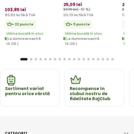
pentru copii
Vee
25
,09 lei
20
,57
103
,85 lei
27
,79 lei
(-10 %)
21
,62 l
85
,83 lei
fără TVA
20
,73 lei
fără TVA
17
,00 l
+ 22 puncte
+ 5 puncte
+ 
Ultima bucată în stoc
Ultima bucată în stoc
Ultim
(La dumneavoastră
(La dumneavoastră
(La d
14.08.)
14.08.)
14.08
Sortiment variat
Recompense în
pentru orice vârstă
clubul nostru de
fidelitate RajClub
CATEGORII