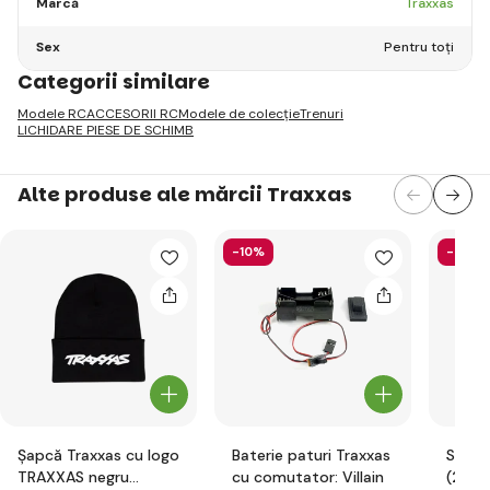
Marcă
Traxxas
Sex
Pentru toți
Categorii similare
Modele RC
ACCESORII RC
Modele de colecție
Trenuri
LICHIDARE PIESE DE SCHIMB
Alte produse ale mărcii Traxxas
-10%
-5%
Șapcă Traxxas cu logo
Baterie paturi Traxxas
Supor
TRAXXAS negru
cu comutator: Villain
(2): Bl