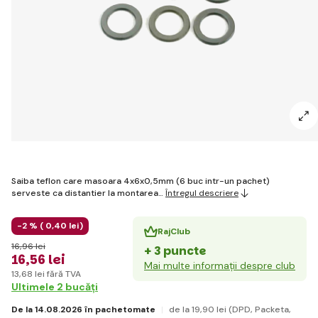
Saiba teflon care masoara 4x6x0,5mm (6 buc intr-un pachet)
serveste ca distantier la montarea…
Întregul descriere
-2 % (
0
,40 lei
)
RajClub
16
,96 lei
+ 3 puncte
16
,56 lei
Mai multe informații despre club
13
,68 lei
fără TVA
Ultimele 2 bucăți
De la 14.08.2026 în pachetomate
de la 19
,90 lei
(DPD, Packeta,