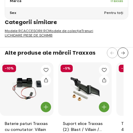
Marcă
Traxxas
Sex
Pentru toți
Categorii similare
Modele RC
ACCESORII RC
Modele de colecție
Trenuri
LICHIDARE PIESE DE SCHIMB
Alte produse ale mărcii Traxxas
-10%
-5%
-2%
Baterie paturi Traxxas
Suport elice Traxxas
Tampă
cu comutator: Villain
(2): Blast / Villain /
4x6x0