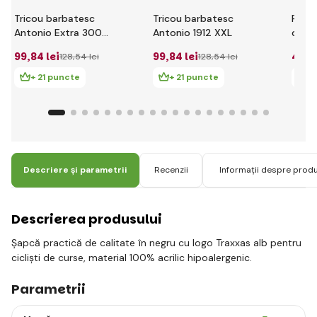
Tricou barbatesc
Tricou barbatesc
Repar
Antonio Extra 300
Antonio 1912 XXL
difer
rosu XXL
99
,84 lei
99
,84 lei
43
,6
128
,54 lei
128
,54 lei
+ 21 puncte
+ 21 puncte
+
Descriere și parametrii
Recenzii
Informații despre prod
Descrierea produsului
Șapcă practică de calitate în negru cu logo Traxxas alb pentru
cicliști de curse, material 100% acrilic hipoalergenic.
Parametrii