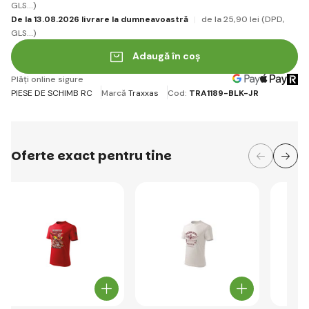
GLS...)
De la 13.08.2026 livrare la dumneavoastră
de la 25
,90 lei
(DPD,
GLS...)
Adaugă în coș
Plăți online sigure
PIESE DE SCHIMB RC
Marcă
Traxxas
Cod:
TRA1189-BLK-JR
Oferte exact pentru tine