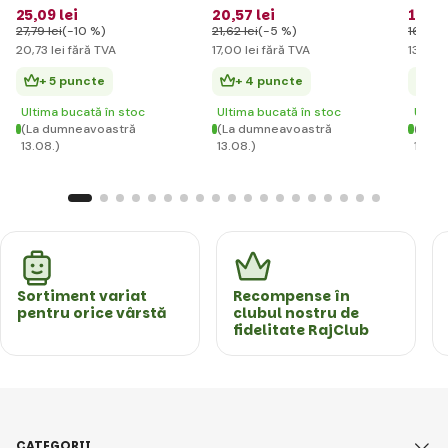
Vee
25
,09 lei
20
,57 lei
16
,56
27
,79 lei
(-10 %)
21
,62 lei
(-5 %)
16
,96 l
20
,73 lei
fără TVA
17
,00 lei
fără TVA
13
,68 l
+ 5 puncte
+ 4 puncte
+ 
Ultima bucată în stoc
Ultima bucată în stoc
Ultim
(La dumneavoastră
(La dumneavoastră
(La d
13.08.)
13.08.)
13.08.
Sortiment variat
Recompense în
pentru orice vârstă
clubul nostru de
fidelitate RajClub
CATEGORII