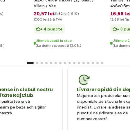
 cu
Suport elice Traxxas (2): Blast /
Tampă Tra
Villain / Vee
4x6x0.5m
20
,57 lei
16
,56 le
%)
21
,62 lei
(-5 %)
17
,00 lei
fără TVA
13
,68 lei
făr
+ 4 puncte
+ 3 p
Ultima bucată în stoc
Ultimele 2
8.)
(La dumneavoastră 13.08.)
(La dumne
nse în clubul nostru
Livrare rapidă din de
litate RajClub
Majoritatea produselor sun
oialitatea și vă
disponibile pe stoc și le e
ăm pe baza achizițiilor
imediat. Livrare la adresa sa
astră.
punctul de ridicare ales de
dumneavoastră.