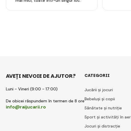
mai mici, toate într-un singur loc.
AVEȚI NEVOIE DE AJUTOR?
CATEGORII
Luni - Vineri (9:00 - 17:00)
Jucării și jocuri
Bebeluși și copii
De obicei răspundem în termen de 8 ore
info@raijucarii.ro
Sănătate și nutriție
Sport și activități în aer
Jocuri și distracție