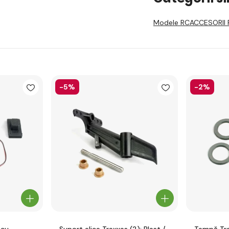
Modele RC
ACCESORII 
-5%
-2%