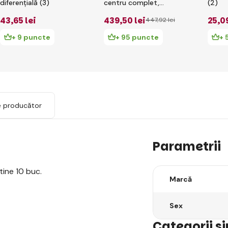
diferențială (3)
centru complet,
(2)
Actice GP4 5mm
43
,65 lei
439
,50 lei
25
,0
447
,92 lei
100k
+ 9 puncte
+ 95 puncte
+ 
e producător
Parametrii
tine 10 buc.
Marcă
Sex
Categorii s