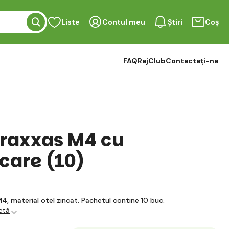
Liste
Contul meu
Știri
Coș
FAQ
RajClub
Contactați-ne
 Traxxas M4 cu
care (10)
4, material otel zincat. Pachetul contine 10 buc.
etă