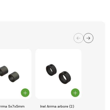
Arrma 5x7x5mm
Inel Arrma arbore (2)
Pat motor c