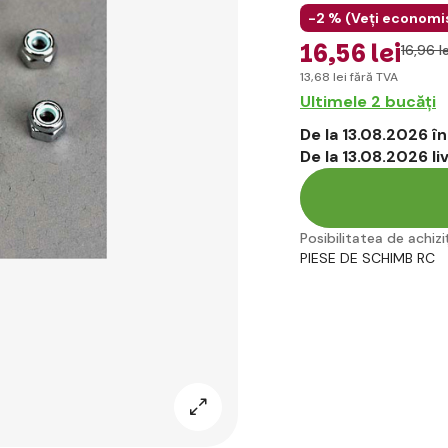
-2 % (
Veți economi
16
,56 lei
16
,96 le
13
,68 lei
fără TVA
Ultimele 2 bucăți
De la 13.08.2026 
De la 13.08.2026 l
Posibilitatea de achiziț
PIESE DE SCHIMB RC