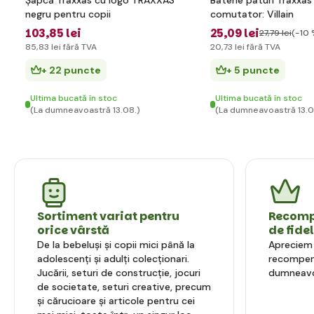
Șapcă Traxxas cu logo TRAXXAS
Baterie paturi Traxxas
negru pentru copii
comutator: Villain
103
,85 lei
25
,09 lei
27
,79 lei
(-10 
85
,83 lei
fără TVA
20
,73 lei
fără TVA
+ 22 puncte
+ 5 puncte
Ultima bucată în stoc
Ultima bucată în stoc
(La dumneavoastră 13.08.)
(La dumneavoastră 13.0
Sortiment variat pentru
Recompe
orice vârstă
de fide
De la bebeluși și copii mici până la
Apreciem l
adolescenți și adulți colecționari.
recompens
Jucării, seturi de construcție, jocuri
dumneavo
de societate, seturi creative, precum
și cărucioare și articole pentru cei