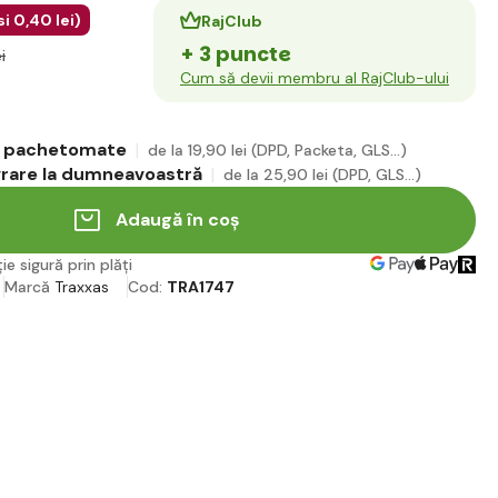
si
0
,40 lei
)
RajClub
+ 3 puncte
i
Cum să devii membru al RajClub-ului
în pachetomate
de la 19
,90 lei
(DPD, Packeta, GLS...)
ivrare la dumneavoastră
de la 25
,90 lei
(DPD, GLS...)
Adaugă în coș
ie sigură prin plăți
Marcă
Traxxas
Cod:
TRA1747