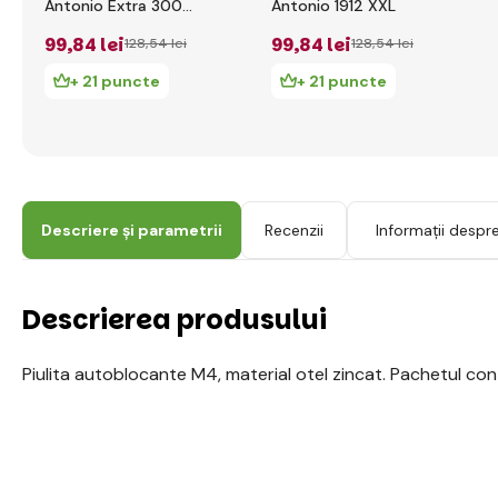
Antonio Extra 300
Antonio 1912 XXL
rosu XXL
99
,84 lei
99
,84 lei
128
,54 lei
128
,54 lei
+ 21 puncte
+ 21 puncte
Descriere și parametrii
Recenzii
Informații despr
Descrierea produsului
Piulita autoblocante M4, material otel zincat. Pachetul con