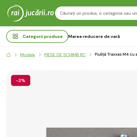
Categorii
produse
Marea reducere de vară
Piuliță Traxxas M4 cu 
Modele
PIESE DE SCHIMB RC
-2%