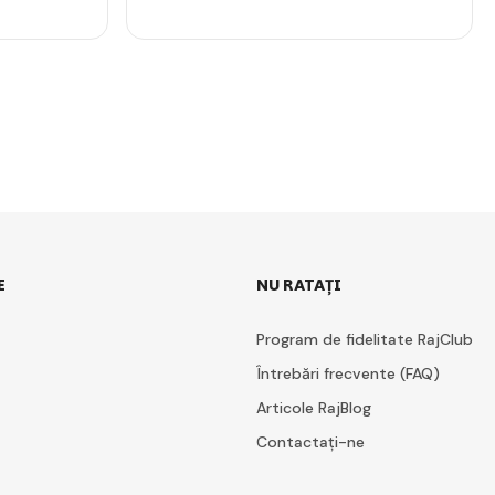
E
NU RATAȚI
Program de fidelitate RajClub
Întrebări frecvente (FAQ)
Articole RajBlog
Contactați-ne