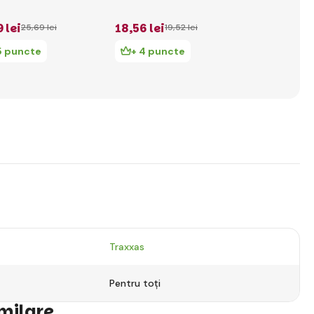
Arrma, rosu
9 lei
18
,56 lei
183
,17 le
25
,69 lei
19
,52 lei
5 puncte
+ 4 puncte
+ 39 pu
Traxxas
Pentru toți
imilare