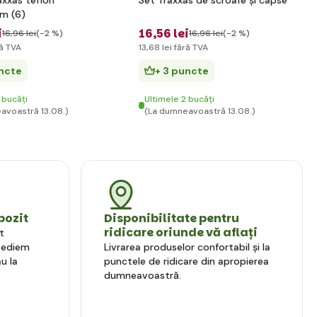
xxas teflon
Set Traxxas de scroafe și capse
m (6)
i
16
,56 lei
16
,96 lei
(-2 %)
16
,96 lei
(-2 %)
ă TVA
13
,68 lei
fără TVA
uncte
+ 3 puncte
 bucăți
Ultimele 2 bucăți
avoastră 13.08.)
(La dumneavoastră 13.08.)
pozit
Disponibilitate pentru
ridicare oriunde vă aflați
t
xpediem
Livrarea produselor confortabil și la
u la
punctele de ridicare din apropierea
dumneavoastră.