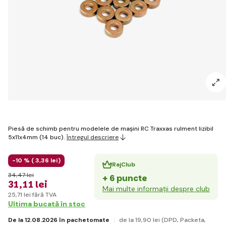
Piesă de schimb pentru modelele de mașini RC Traxxas rulment lizibil
5x11x4mm (14 buc).
Întregul descriere
-10 % (
3
,36 lei
)
RajClub
34
,47 lei
+ 6 puncte
31
,11 lei
Mai multe informații despre club
25
,71 lei
fără TVA
Ultima bucată în stoc
De la 12.08.2026 în pachetomate
de la 19
,90 lei
(DPD, Packeta,