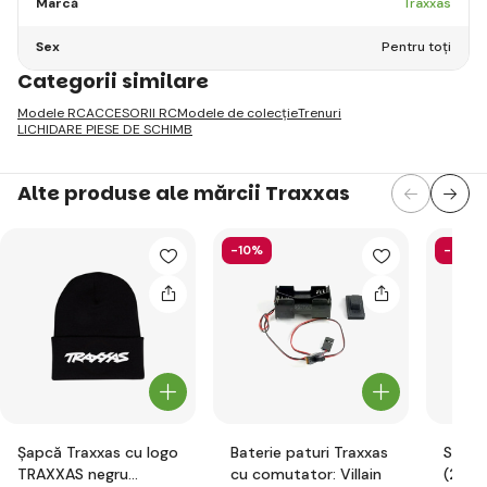
Marcă
Traxxas
Sex
Pentru toți
Categorii similare
Modele RC
ACCESORII RC
Modele de colecție
Trenuri
LICHIDARE PIESE DE SCHIMB
Alte produse ale mărcii Traxxas
-10%
-5%
Șapcă Traxxas cu logo
Baterie paturi Traxxas
Supor
TRAXXAS negru
cu comutator: Villain
(2): Bl