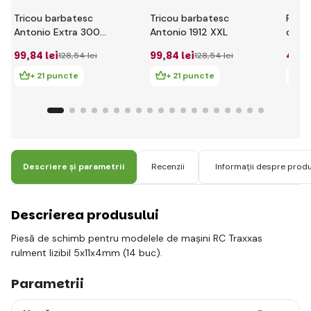
Tricou barbatesc
Tricou barbatesc
Repar
Antonio Extra 300
Antonio 1912 XXL
difer
rosu XXL
99
,84 lei
99
,84 lei
43
,6
128
,54 lei
128
,54 lei
+ 21 puncte
+ 21 puncte
+
Descriere și parametrii
Recenzii
Informații despre prod
Descrierea produsului
Piesă de schimb pentru modelele de mașini RC Traxxas
rulment lizibil 5x11x4mm (14 buc).
Parametrii