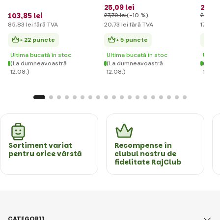
pentru copii
Vee
25
,09 lei
20
,57
103
,85 lei
27
,79 lei
(-10 %)
21
,62 l
85
,83 lei
fără TVA
20
,73 lei
fără TVA
17
,00 l
+ 22 puncte
+ 5 puncte
+ 
Ultima bucată în stoc
Ultima bucată în stoc
Ultim
(La dumneavoastră
(La dumneavoastră
(La d
12.08.)
12.08.)
12.08.
Sortiment variat
Recompense în
pentru orice vârstă
clubul nostru de
fidelitate RajClub
CATEGORII