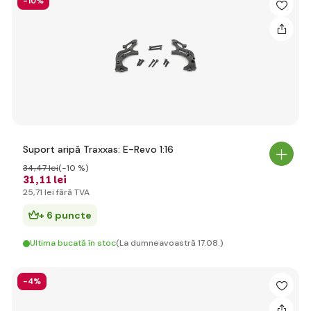
-10%
Suport aripă Traxxas: E-Revo 1:16
34
,47 lei
(-10 %)
31
,11 lei
25
,71 lei
fără TVA
+ 6 puncte
Ultima bucată în stoc
(La dumneavoastră 17.08.)
-4%