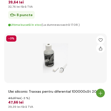
39
,64 lei
32
,76 lei
fără TVA
+ 8 puncte
Ultima bucată în stoc
(La dumneavoastră 17.08.)
-3%
Ulei siliconic Traxxas pentru diferential 100000cSt 20ml
49
,37 lei
(-3 %)
47
,66 lei
39
,39 lei
fără TVA