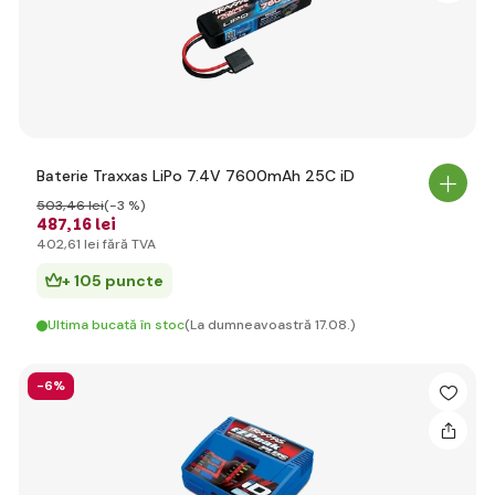
Baterie Traxxas LiPo 7.4V 7600mAh 25C iD
503
,46 lei
(-3 %)
487
,16 lei
402
,61 lei
fără TVA
+ 105 puncte
Ultima bucată în stoc
(La dumneavoastră 17.08.)
-6%