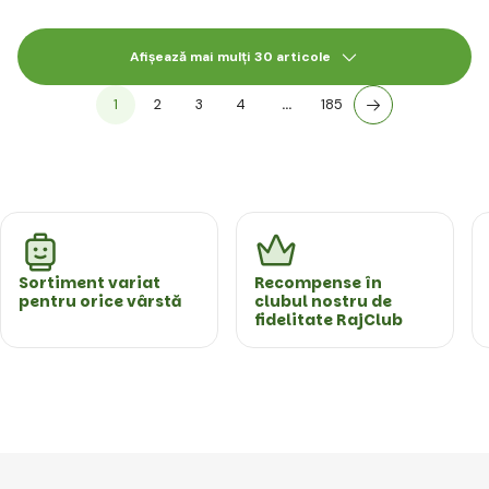
Afișează mai mulți 30 articole
1
2
3
4
…
185
Sortiment variat
Recompense în
pentru orice vârstă
clubul nostru de
fidelitate RajClub