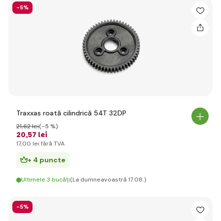
-5%
Traxxas roată cilindrică 54T 32DP
21
,62 lei
(-5 %)
20
,57 lei
17
,00 lei
fără TVA
+ 4 puncte
Ultimele 3 bucăți
(La dumneavoastră 17.08.)
-5%