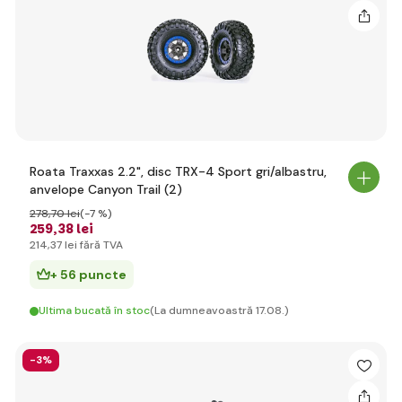
Roata Traxxas 2.2", disc TRX-4 Sport gri/albastru,
anvelope Canyon Trail (2)
278
,70 lei
(-7 %)
259
,38 lei
214
,37 lei
fără TVA
+ 56 puncte
Ultima bucată în stoc
(La dumneavoastră 17.08.)
-3%