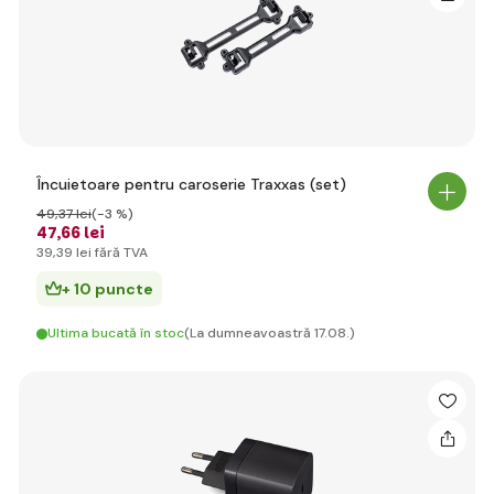
Încuietoare pentru caroserie Traxxas (set)
49
,37 lei
(-3 %)
47
,66 lei
39
,39 lei
fără TVA
+ 10 puncte
Ultima bucată în stoc
(La dumneavoastră 17.08.)