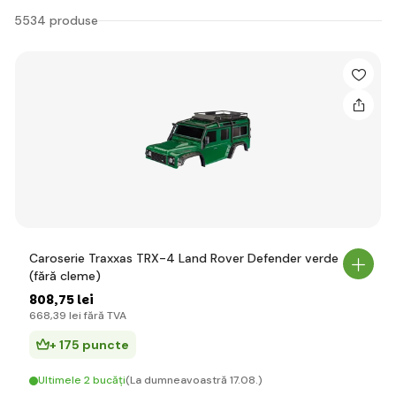
5534 produse
Caroserie Traxxas TRX-4 Land Rover Defender verde
(fără cleme)
808
,75 lei
668
,39 lei
fără TVA
+ 175 puncte
Ultimele 2 bucăți
(La dumneavoastră 17.08.)