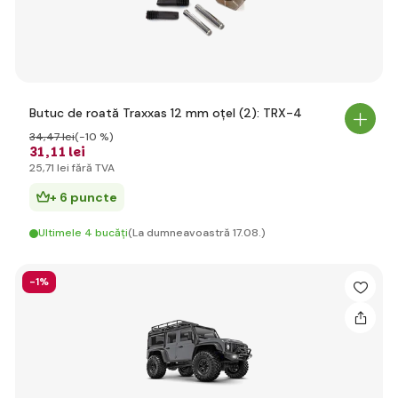
Butuc de roată Traxxas 12 mm oțel (2): TRX-4
34
,47 lei
(-10 %)
31
,11 lei
25
,71 lei
fără TVA
+ 6 puncte
Ultimele 4 bucăți
(La dumneavoastră 17.08.)
-1%