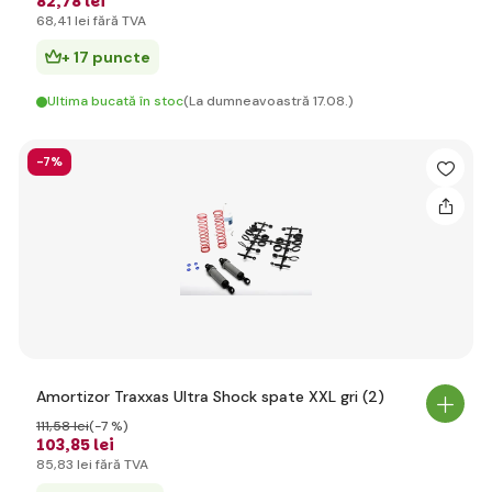
82
,78 lei
68
,41 lei
fără TVA
+ 17 puncte
Ultima bucată în stoc
(La dumneavoastră 17.08.)
-7%
Amortizor Traxxas Ultra Shock spate XXL gri (2)
111
,58 lei
(-7 %)
103
,85 lei
85
,83 lei
fără TVA