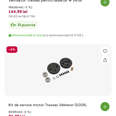
Ventilator Traxxas pentru radiator # 3458
152
,22 lei
(-5 %)
144
,99 lei
119
,83 lei
fără TVA
+ 31 puncte
Ultima bucată în stoc
(La dumneavoastră 17.08.)
-6%
Kit de service motor Traxxas Velineon 1200XL
87
,95 lei
(-6 %)