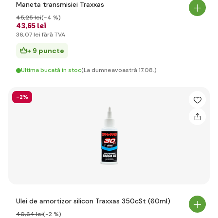
Maneta transmisiei Traxxas
45
,25 lei
(-4 %)
43
,65 lei
36
,07 lei
fără TVA
+ 9 puncte
Ultima bucată în stoc
(La dumneavoastră 17.08.)
-2%
Ulei de amortizor silicon Traxxas 350cSt (60ml)
40
,64 lei
(-2 %)