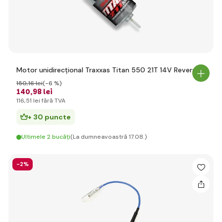
Motor unidirecțional Traxxas Titan 550 21T 14V Revers
150
,16 lei
(-6 %)
140
,98 lei
116
,51 lei
fără TVA
+ 30 puncte
Ultimele 2 bucăți
(La dumneavoastră 17.08.)
-2%