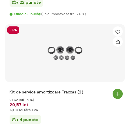
+ 22 puncte
Ultimele 3 bucăți
(La dumneavoastră 17.08.)
-5%
Kit de service amortizoare Traxxas (2)
21
,62 lei
(-5 %)
20
,57 lei
17
,00 lei
fără TVA
+ 4 puncte