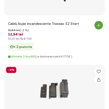
Cablu bujie incandescente Traxxas: EZ Start
12
,84 lei
(-2 %)
12
,54 lei
10
,37 lei
fără TVA
+ 2 puncte
Ultimele 2 bucăți
(La dumneavoastră 17.08.)
-4%