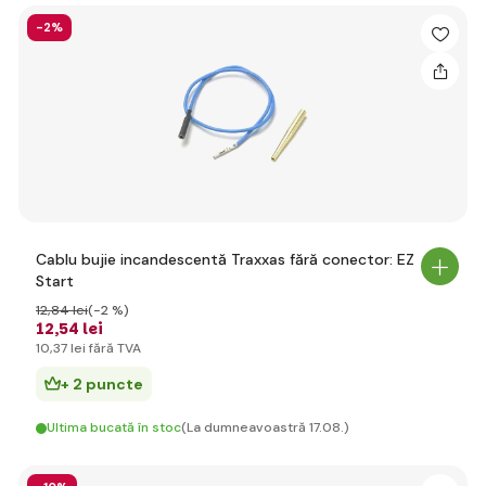
-2%
Cablu bujie incandescentă Traxxas fără conector: EZ
Start
12
,84 lei
(-2 %)
12
,54 lei
10
,37 lei
fără TVA
+ 2 puncte
Ultima bucată în stoc
(La dumneavoastră 17.08.)