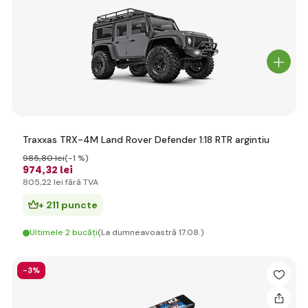
Traxxas TRX-4M Land Rover Defender 1:18 RTR argintiu
985
,80 lei
(-1 %)
974
,32 lei
805
,22 lei
fără TVA
+ 211 puncte
Ultimele 2 bucăți
(La dumneavoastră 17.08.)
-3%