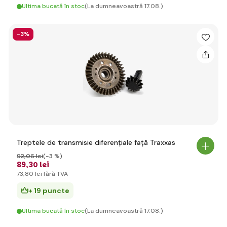
Ultima bucată în stoc
(La dumneavoastră 17.08.)
-3%
Treptele de transmisie diferențiale față Traxxas
92
,06 lei
(-3 %)
89
,30 lei
73
,80 lei
fără TVA
+ 19 puncte
Ultima bucată în stoc
(La dumneavoastră 17.08.)