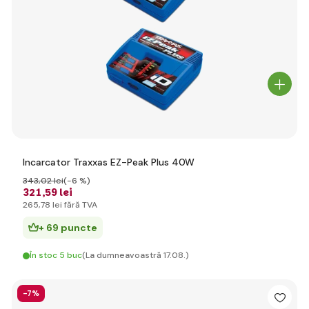
Incarcator Traxxas EZ-Peak Plus 40W
343
,02 lei
(-6 %)
321
,59 lei
265
,78 lei
fără TVA
+ 69 puncte
În stoc 5 buc
(La dumneavoastră 17.08.)
-7%