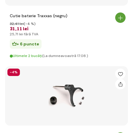
Cutie baterie Traxxas (negru)
32
,41 lei
(-4 %)
31
,11 lei
25
,71 lei
fără TVA
+ 6 puncte
Ultimele 2 bucăți
(La dumneavoastră 17.08.)
-4%