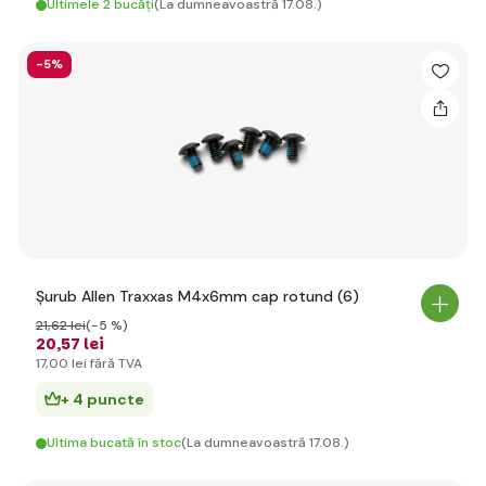
Ultimele 2 bucăți
(La dumneavoastră 17.08.)
-5%
Șurub Allen Traxxas M4x6mm cap rotund (6)
21
,62 lei
(-5 %)
20
,57 lei
17
,00 lei
fără TVA
+ 4 puncte
Ultima bucată în stoc
(La dumneavoastră 17.08.)