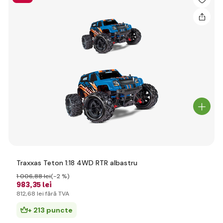
Traxxas Teton 1:18 4WD RTR albastru
1 006
,88 lei
(-2 %)
983
,35 lei
812
,68 lei
fără TVA
+ 213 puncte