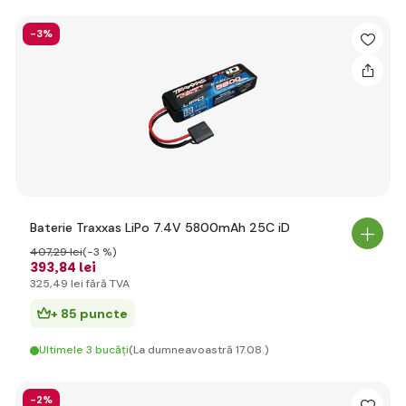
-3%
Baterie Traxxas LiPo 7.4V 5800mAh 25C iD
407
,29 lei
(-3 %)
393
,84 lei
325
,49 lei
fără TVA
+ 85 puncte
Ultimele 3 bucăți
(La dumneavoastră 17.08.)
-2%