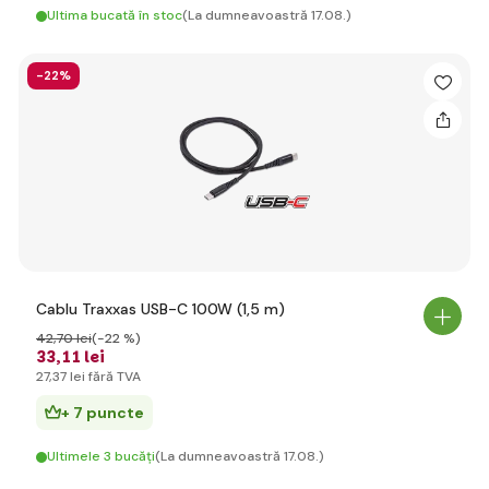
Ultima bucată în stoc
(La dumneavoastră 17.08.)
-22%
Cablu Traxxas USB-C 100W (1,5 m)
42
,70 lei
(-22 %)
33
,11 lei
27
,37 lei
fără TVA
+ 7 puncte
Ultimele 3 bucăți
(La dumneavoastră 17.08.)