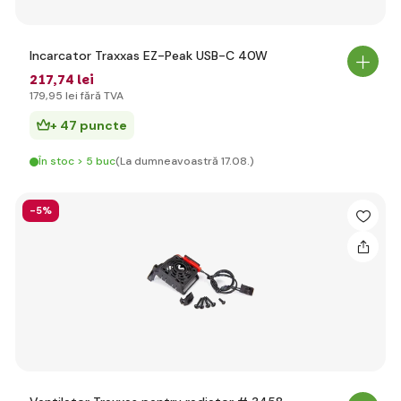
Incarcator Traxxas EZ-Peak USB-C 40W
217
,74 lei
179
,95 lei
fără TVA
+ 47 puncte
În stoc > 5 buc
(La dumneavoastră 17.08.)
-5%