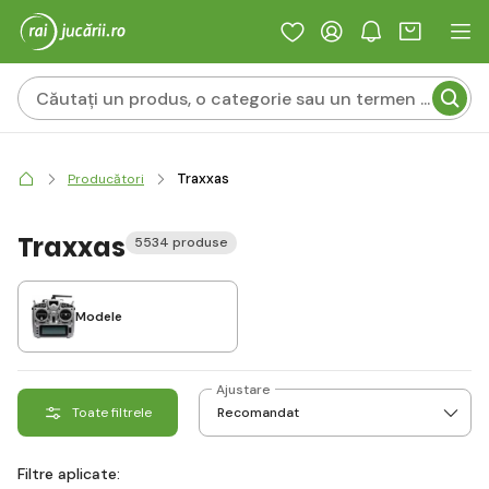
Traxxas
Producători
Traxxas
5534 produse
Modele
Ajustare
Toate filtrele
Filtre aplicate: