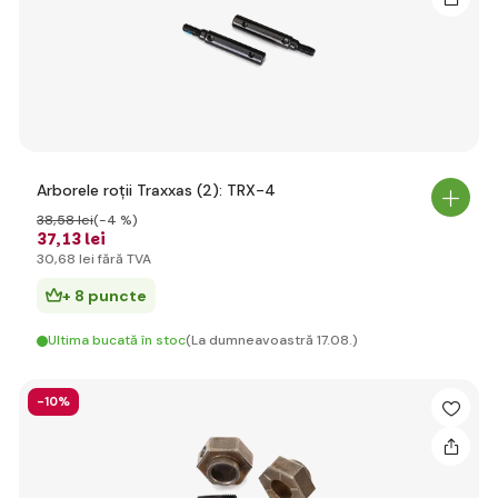
Arborele roții Traxxas (2): TRX-4
38
,58 lei
(-4 %)
37
,13 lei
30
,68 lei
fără TVA
+ 8 puncte
Ultima bucată în stoc
(La dumneavoastră 17.08.)
-10%