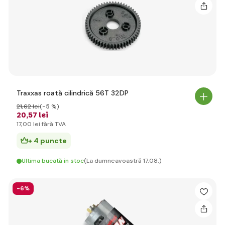
Traxxas roată cilindrică 56T 32DP
21
,62 lei
(-5 %)
20
,57 lei
17
,00 lei
fără TVA
+ 4 puncte
Ultima bucată în stoc
(La dumneavoastră 17.08.)
-6%