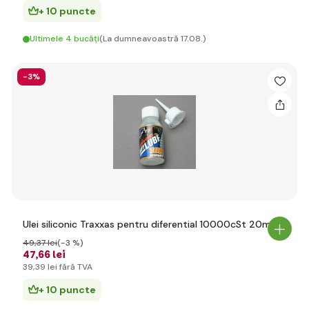
+ 10 puncte
Ultimele 4 bucăți
(La dumneavoastră 17.08.)
-3%
Ulei siliconic Traxxas pentru diferential 10000cSt 20ml
49
,37 lei
(-3 %)
47
,66 lei
39
,39 lei
fără TVA
+ 10 puncte