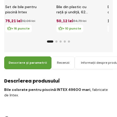
Set de bile pentru
Bile din plastic cu
Bieco
piscină Intex
rață și undiță, 62
de jo
buc, 6 cm
100 b
75
,21 lei
50
,12 lei
116
,
92
,06 lei
84
,79 lei
+ 16 puncte
+ 10 puncte
+
Descriere și parametrii
Recenzii
Informații despre prod
Descrierea produsului
Bile colorate pentru piscină INTEX 49600 mari,
fabricate
de Intex.