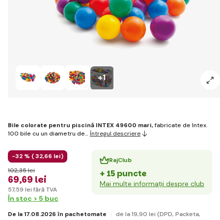
+1
Bile colorate pentru piscină INTEX 49600 mari,
fabricate de Intex.
100 bile cu un diametru de…
Întregul descriere
-32 % (
32
,66 lei
)
RajClub
102
,35 lei
+ 15 puncte
69
,69 lei
Mai multe informații despre club
57
,59 lei
fără TVA
În stoc > 5 buc
De la 17.08.2026 în pachetomate
de la 19
,90 lei
(DPD, Packeta,