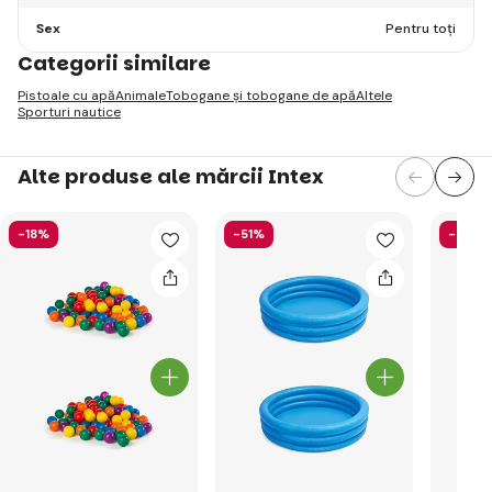
Sex
Pentru toți
Categorii similare
Pistoale cu apă
Animale
Tobogane și tobogane de apă
Altele
Sporturi nautice
Alte produse ale mărcii Intex
-18%
-51%
-40%