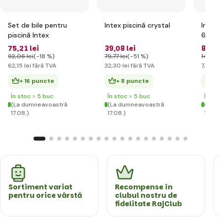
Set de bile pentru
Intex piscină crystal
Intex 
piscină Intex
61cm
75
,21 lei
39
,08 lei
8
,98 
92
,06 lei
(-18 %)
79
,77 lei
(-51 %)
14
,90 l
62
,15 lei
fără TVA
32
,30 lei
fără TVA
7
,42 le
+ 16 puncte
+ 8 puncte
+ 
În stoc > 5 buc
În stoc > 5 buc
În st
(La dumneavoastră
(La dumneavoastră
(La d
17.08.)
17.08.)
17.08.
Sortiment variat
Recompense în
pentru orice vârstă
clubul nostru de
fidelitate RajClub