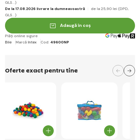
GLS...)
De la 17.08.2026 livrare la dumneavoastră
de la 25
,90 lei
(DPD,
GLS...)
Adaugă în coș
Plăți online sigure
Bile
Marcă
Intex
Cod:
49600NP
Oferte exact pentru tine