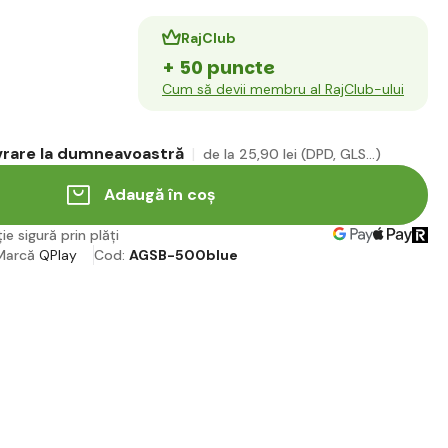
RajClub
+ 50 puncte
Cum să devii membru al RajClub-ului
ivrare la dumneavoastră
de la 25
,90 lei
(DPD, GLS...)
Adaugă în coș
ie sigură prin plăți
Marcă
QPlay
Cod:
AGSB-500blue