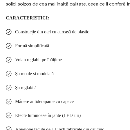
solid, solzos de cea mai înaltă calitate, ceea ce îi conferă î
CARACTERISTICI:
Construcție din oțel cu carcasă de plastic
Formă simplificată
Volan reglabil pe înălțime
Șa moale și modelată
Șa reglabilă
Mânere antiderapante cu capace
Efecte luminoase în jante (LED-uri)
Anvelope tăcute de 12 inch fabricate din cauciuc