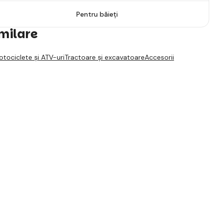
Pentru băieți
imilare
tociclete și ATV-uri
Tractoare și excavatoare
Accesorii