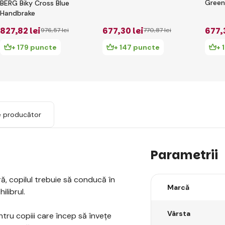
Green
BERG Biky Cross Blue
Handbrake
827
,82 lei
677
,30 lei
677
,
976
,57 lei
770
,87 lei
+ 179 puncte
+ 147 puncte
+ 
e producător
Parametrii
ră, copilul trebuie să conducă în
Marcă
ilibrul.
Vârsta
ntru copiii care încep să învețe