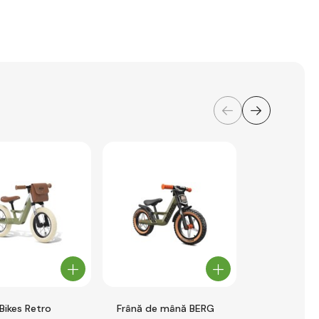
Bikes Retro
Frână de mână BERG
Reflector 