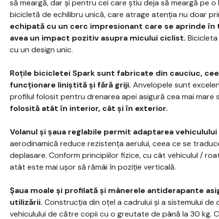
să meargă, dar și pentru cei care știu deja să meargă pe o 
bicicletă de echilibru unică, care atrage atenția nu doar pr
echipată cu un cerc impresionant care se aprinde în 
avea un impact pozitiv asupra micului ciclist.
Bicicleta
cu un design unic.
Roțile bicicletei Spark sunt fabricate din cauciuc, ce
funcționare liniștită și fără griji.
Anvelopele sunt excelent
profilul folosit pentru drenarea apei asigură cea mai mare 
folosită atât în interior, cât și în exterior.
Volanul și șaua reglabile permit adaptarea vehiculului l
aerodinamică reduce rezistența aerului, ceea ce se traduc
deplasare. Conform principiilor fizice, cu cât vehiculul / r
atât este mai ușor să rămâi în poziție verticală.
Șaua moale și profilată și mânerele antiderapante as
utilizării.
Construcția din oțel a cadrului și a sistemului de d
vehiculului de către copii cu o greutate de până la 30 kg. 