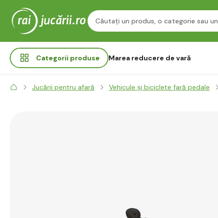
Categorii
produse
Marea reducere de vară
Jucării pentru afară
Vehicule și biciclete fară pedale