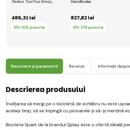
Yedoo TooToo Emoji
Handbrake
- roșu
486
,31 lei
827
,82 lei
+ 105 puncte
+ 179 puncte
Descriere și parametrii
Recenzii
Informații despr
Descrierea produsului
Învățarea să mergi pe o bicicletă de echilibru nu este ușoa
același timp, să se împingă cu picioarele și să-și mențină ech
Bicicleta Spark de la brandul Qplay este o ofertă ideală pe