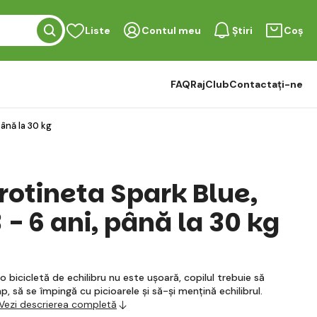
Liste
Contul meu
Știri
Coș
FAQ
RajClub
Contactați-ne
până la 30 kg
rotineta Spark Blue,
 - 6 ani, până la 30 kg
o bicicletă de echilibru nu este ușoară, copilul trebuie să
, să se împingă cu picioarele și să-și mențină echilibrul.
Vezi descrierea completă