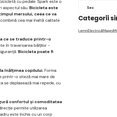
bicicletă cu pedale. Spark este o
in aspectul său.
Bicicleta este
Sex
timpul mersului, ceea ce va
Categorii s
 combină cea mai înaltă calitate
Lemn
Electrică
Mașini
Mo
ea ce se traduce printr-o
e în traversarea bălților -
siguranță.
Bicicleta poate fi
a înălțimea copilului.
Forma
e printr-o viteză mai mare de
oata se deplasează mai repede, cu
igură confortul și comoditatea
irecție permite utilizarea
Cadru este închis cu un corp