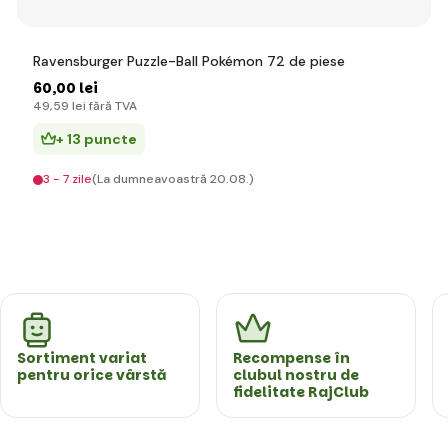
Ravensburger Puzzle-Ball Pokémon 72 de piese
60
,00 lei
49
,59 lei
fără TVA
+ 13 puncte
3 - 7 zile
(La dumneavoastră 20.08.)
Sortiment variat
Recompense în
pentru orice vârstă
clubul nostru de
fidelitate RajClub