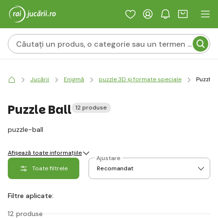
Jucării
Enigmă
puzzle 3D și formate speciale
Puzzle B
Puzzle Ball
12 produse
puzzle-ball
Afișează toate informațiile
Ajustare
Toate filtrele
Filtre aplicate:
12 produse