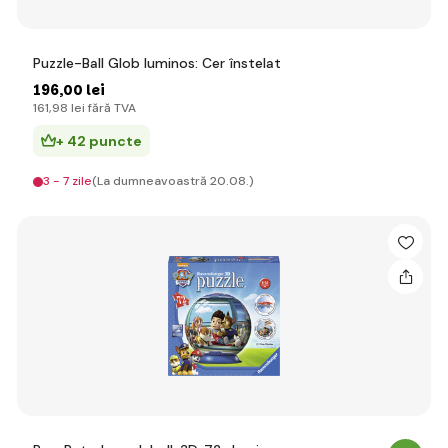
Puzzle-Ball Glob luminos: Cer înstelat
196
,00 lei
161
,98 lei
fără TVA
+ 42 puncte
3 - 7 zile
(La dumneavoastră 20.08.)