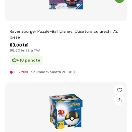
Ravensburger Puzzle-Ball Disney: Cusatura cu urechi 72
piese
83
,00 lei
68
,60 lei
fără TVA
+ 18 puncte
3 - 7 zile
(La dumneavoastră 20.08.)