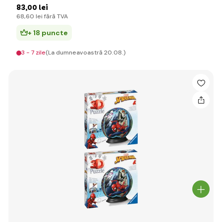
83
,00 lei
68
,60 lei
fără TVA
+ 18 puncte
3 - 7 zile
(La dumneavoastră 20.08.)