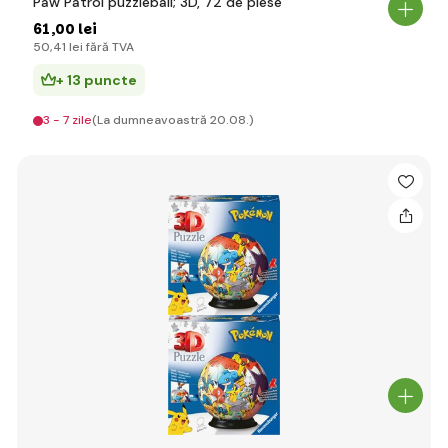
Paw Patrol puzzleball; 3D, 72 de piese
61
,00 lei
50
,41 lei
fără TVA
+ 13 puncte
3 - 7 zile
(La dumneavoastră 20.08.)