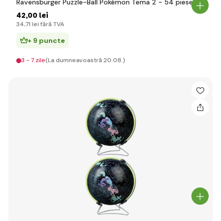
Ravensburger Puzzle-Ball Pokémon Tema 2 - 54 piese
42
,00 lei
34
,71 lei
fără TVA
+ 9 puncte
3 - 7 zile
(La dumneavoastră 20.08.)