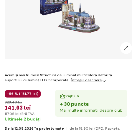
Acum și mai frumos! Structură de iluminat multicoloră datorită
suportului cu lumină LED încorporată…
Întregul descriere
-56 % (
181
,77 lei
)
RajClub
323
,40 lei
+ 30 puncte
141
,63 lei
Mai multe informații despre club
117
,05 lei
fără TVA
Ultimele 2 bucăți
De la 12.08.2026 în pachetomate
de la 19
,90 lei
(DPD, Packeta,