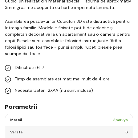
CubicFun realizat din material special - spuma de aproximativ
3mm grosime acoperita cu hartie imprimata laminata.
Asamblarea puzzle-urilor Cubicfun 3D este distractivă pentru
întreaga familie. Modelele finisate pot fi de colecție și
completări decorative la un apartament sau o cameră pentru
copii. Piesele sunt asamblate folosind instrucțiunile fără a
folosi lipici sau foarfece - pur și simplu rupeți piesele prea
scumpe din foaie.
Dificultate 6, 7
Timp de asamblare estimat: mai mult de 4 ore
Necesita baterii 2XAA (nu sunt incluse)
Parametrii
Marcă
Sparkys
Vârsta
6