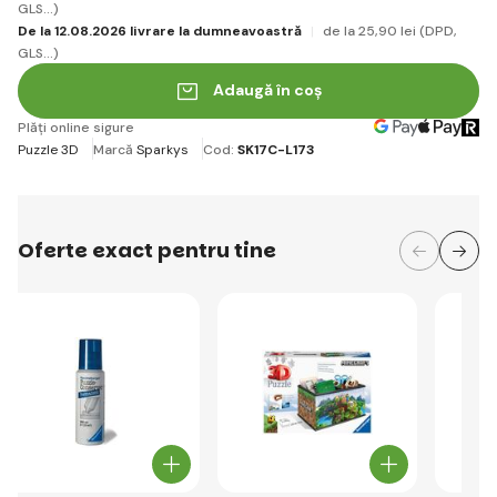
GLS...)
De la 12.08.2026 livrare la dumneavoastră
de la 25
,90 lei
(DPD,
GLS...)
Adaugă în coș
Plăți online sigure
Puzzle 3D
Marcă
Sparkys
Cod:
SK17C-L173
Oferte exact pentru tine