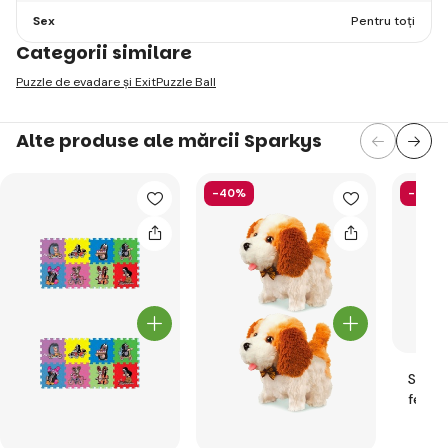
Sex
Pentru toți
Categorii similare
Puzzle de evadare și Exit
Puzzle Ball
Alte produse ale mărcii Sparkys
-40%
-49%
Set d
felur