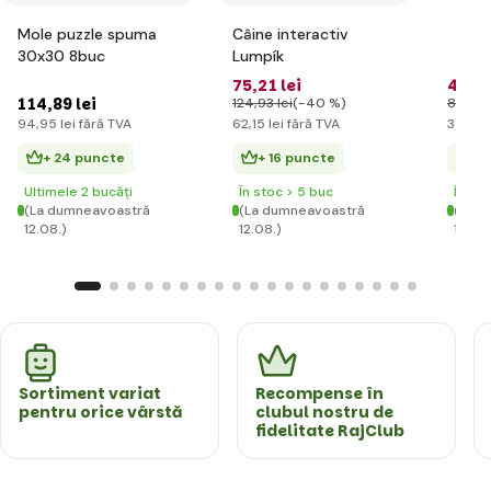
Mole puzzle spuma
Câine interactiv
30x30 8buc
Lumpík
75
,21 lei
42
,14
114
,89 lei
124
,93 lei
(-40 %)
81
,98 l
94
,95 lei
fără TVA
62
,15 lei
fără TVA
34
,83 
+ 24 puncte
+ 16 puncte
+ 
Ultimele 2 bucăți
În stoc > 5 buc
În st
(La dumneavoastră
(La dumneavoastră
(La d
12.08.)
12.08.)
12.08.
Sortiment variat
Recompense în
pentru orice vârstă
clubul nostru de
fidelitate RajClub