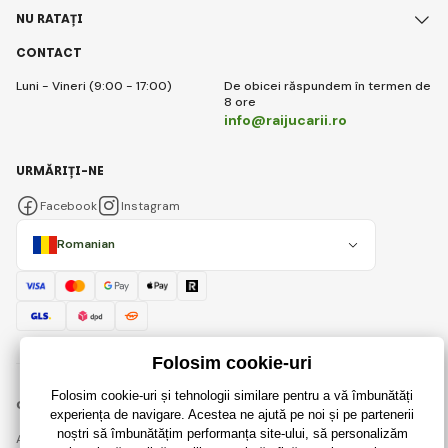
NU RATAȚI
CONTACT
Luni - Vineri (9:00 - 17:00)
De obicei răspundem în termen de
8 ore
info@raijucarii.ro
URMĂRIȚI-NE
Facebook
Instagram
Romanian
© 2018 - 2026 RaiJucării.ro, Toate drepturile rezervate
Această pagină este protejată prin reCAPTCHA și se aplică