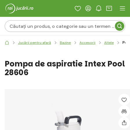
Pomp
Jucării pentru afară
Bazine
Accesorii
Altele
Pompa de aspiratie Intex Pool
28606