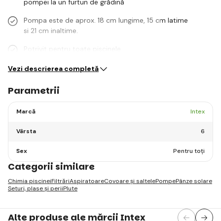
pompei la un furtun de grădină
Pompa este de aprox. 18 cm lungime, 15 cm latime
si 21 cm inaltime.
Potrivit pentru toate piscinele…
Vezi descrierea completă
Parametrii
Marcă
Intex
Vârsta
6
Sex
Pentru toți
Categorii similare
Chimia piscinei
Filtrări
Aspiratoare
Covoare și saltele
Pompe
Pânze solare
Seturi, plase și perii
Plute
Alte produse ale mărcii Intex