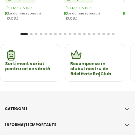
În stoc > 5 buc
În stoc > 5 buc
În st
(La dumneavoastră
(La dumneavoastră
(La d
13.08.)
13.08.)
13.08.
Sortiment variat
Recompense în
pentru orice vârstă
clubul nostru de
fidelitate RajClub
CATEGORII
INFORMAȚII IMPORTANTE