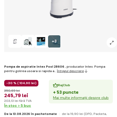
+3
Pompa de aspiratie Intex Pool 28606
, producator Intex. Pompa
pentru golirea usoara si rapida a…
Întregul descriere
-30 % (
104
,90 lei
)
RajClub
350
,69 lei
+ 53 puncte
245
,79 lei
Mai multe informații despre club
203
,13 lei
fără TVA
În stoc > 5 buc
De la 13.08.2026 în pachetomate
de la 19
,90 lei
(DPD, Packeta,