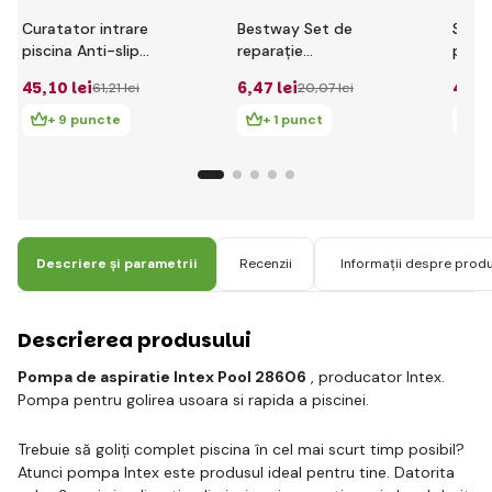
Curatator intrare
Bestway Set de
Set d
piscina Anti-slip
reparație
pentr
Intex 29080
impermeabil 6.5cm x
Best
45
,10 lei
6
,47 lei
4
,97 
61
,21 lei
20
,07 lei
6.5cm
6.5c
+ 9 puncte
+ 1 punct
+ 
Descriere și parametrii
Recenzii
Informații despre prod
Descrierea produsului
Pompa de aspiratie Intex Pool 28606
, producator Intex.
Pompa pentru golirea usoara si rapida a piscinei.
Trebuie să goliți complet piscina în cel mai scurt timp posibil?
Atunci pompa Intex este produsul ideal pentru tine. Datorita