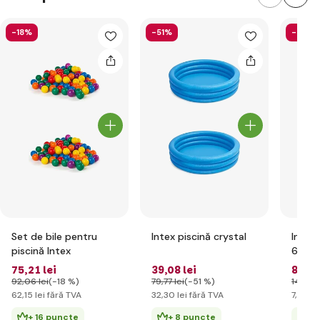
-18%
-51%
-40%
Set de bile pentru
Intex piscină crystal
Intex 
piscină Intex
61cm
75
,21 lei
39
,08 lei
8
,98 
92
,06 lei
(-18 %)
79
,77 lei
(-51 %)
14
,90 l
62
,15 lei
fără TVA
32
,30 lei
fără TVA
7
,42 le
+ 16 puncte
+ 8 puncte
+ 