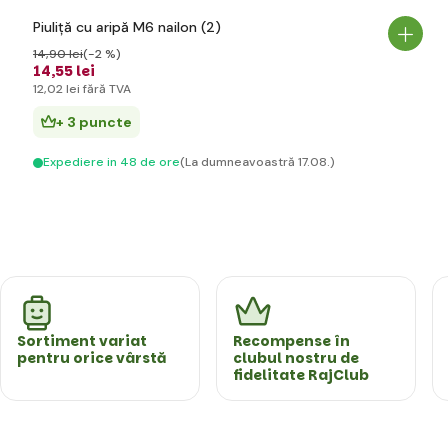
Piuliță cu aripă M6 nailon (2)
14
,90 lei
(-2 %)
14
,55 lei
12
,02 lei
fără TVA
+ 3 puncte
Expediere in 48 de ore
(La dumneavoastră 17.08.)
Sortiment variat
Recompense în
pentru orice vârstă
clubul nostru de
fidelitate RajClub