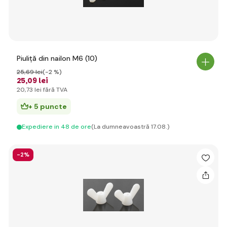
Piuliță din nailon M6 (10)
25
,69 lei
(-2 %)
25
,09 lei
20
,73 lei
fără TVA
+ 5 puncte
Expediere in 48 de ore
(La dumneavoastră 17.08.)
-2%