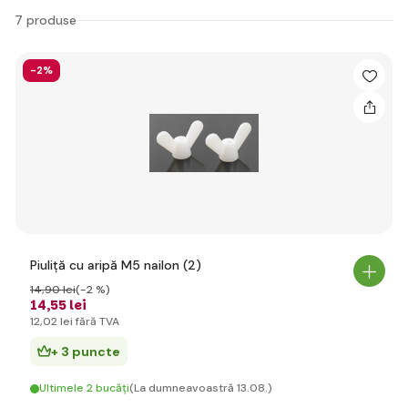
7 produse
-2%
Piuliță cu aripă M5 nailon (2)
14
,90 lei
(-2 %)
14
,55 lei
12
,02 lei
fără TVA
+ 3 puncte
Ultimele 2 bucăți
(La dumneavoastră 13.08.)