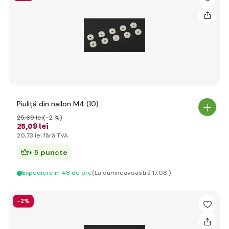
Piuliță din nailon M4 (10)
25
,69 lei
(-2 %)
25
,09 lei
20
,73 lei
fără TVA
+ 5 puncte
Expediere in 48 de ore
(La dumneavoastră 17.08.)
-2%