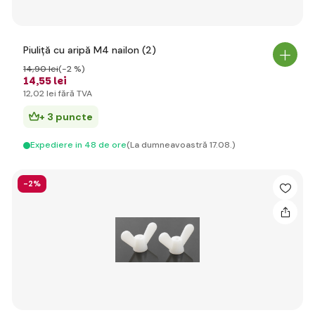
Piuliță cu aripă M4 nailon (2)
14
,90 lei
(-2 %)
14
,55 lei
12
,02 lei
fără TVA
+ 3 puncte
Expediere in 48 de ore
(La dumneavoastră 17.08.)
-2%