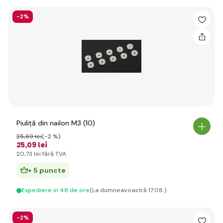
-2%
Piuliță din nailon M3 (10)
25
,69 lei
(-2 %)
25
,09 lei
20
,73 lei
fără TVA
+ 5 puncte
Expediere in 48 de ore
(La dumneavoastră 17.08.)
-2%