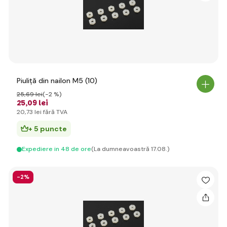
Piuliță din nailon M5 (10)
25
,69 lei
(-2 %)
25
,09 lei
20
,73 lei
fără TVA
+ 5 puncte
Expediere in 48 de ore
(La dumneavoastră 17.08.)
-2%