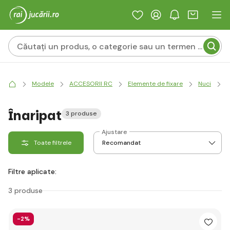
Modele
ACCESORII RC
Elemente de fixare
Nuci
N
Înaripat
3 produse
Ajustare
Toate filtrele
Filtre aplicate:
3 produse
-2%