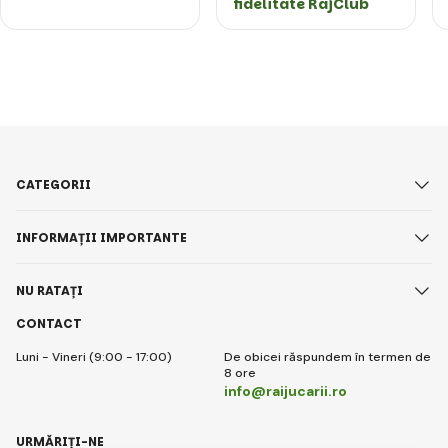
fidelitate RajClub
CATEGORII
INFORMAȚII IMPORTANTE
NU RATAȚI
CONTACT
Luni - Vineri (9:00 - 17:00)
De obicei răspundem în termen de
8 ore
info@raijucarii.ro
URMĂRIȚI-NE