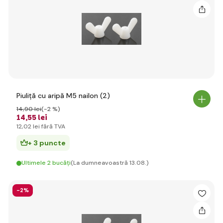
Piuliță cu aripă M5 nailon (2)
14
,90 lei
(-2 %)
14
,55 lei
12
,02 lei
fără TVA
+ 3 puncte
Ultimele 2 bucăți
(La dumneavoastră 13.08.)
-2%