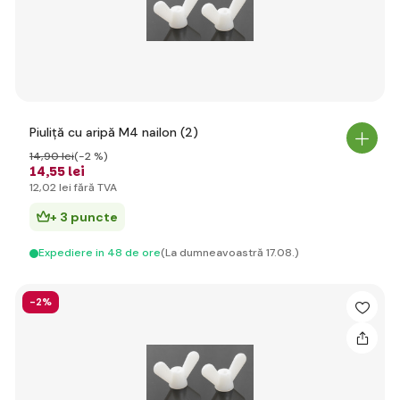
Piuliță cu aripă M4 nailon (2)
14
,90 lei
(-2 %)
14
,55 lei
12
,02 lei
fără TVA
+ 3 puncte
Expediere in 48 de ore
(La dumneavoastră 17.08.)
-2%