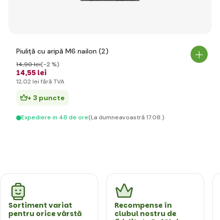
Piuliță cu aripă M6 nailon (2)
14
,90 lei
(-2 %)
14
,55 lei
12
,02 lei
fără TVA
+ 3 puncte
Expediere in 48 de ore
(La dumneavoastră 17.08.)
Sortiment variat
Recompense în
pentru orice vârstă
clubul nostru de