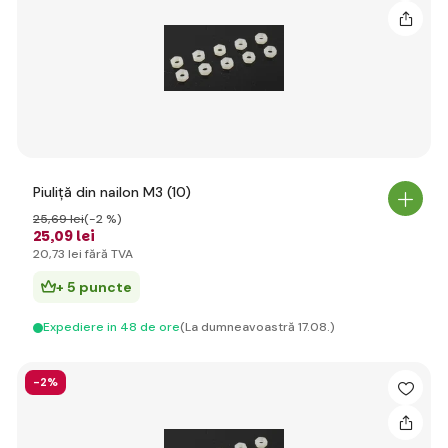
Piuliță din nailon M3 (10)
25
,69 lei
(-2 %)
25
,09 lei
20
,73 lei
fără TVA
+ 5 puncte
Expediere in 48 de ore
(La dumneavoastră 17.08.)
-2%