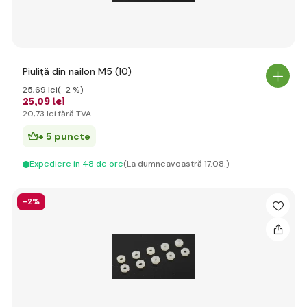
Piuliță din nailon M5 (10)
25
,69 lei
(-2 %)
25
,09 lei
20
,73 lei
fără TVA
+ 5 puncte
Expediere in 48 de ore
(La dumneavoastră 17.08.)
-2%