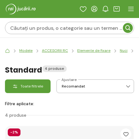
Modele
ACCESORII RC
Elemente de fixare
Nuci
N
Standard
4 produse
Ajustare
Toate filtrele
Filtre aplicate:
4 produse
-2%