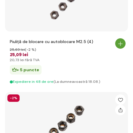
Piuliță de blocare cu autoblocare M2.5 (4)
25
,69 lei
(-2 %)
25
,09 lei
20
,73 lei
fără TVA
+ 5 puncte
Expediere in 48 de ore
(La dumneavoastră 18.08.)
-2%