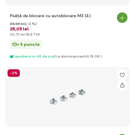
Piuliță de blocare cu autoblocare M3 (4)
25
,69 lei
(-2 %)
25
,09 lei
20
,73 lei
fără TVA
+ 5 puncte
Expediere in 48 de ore
(La dumneavoastră 18.08.)
-2%