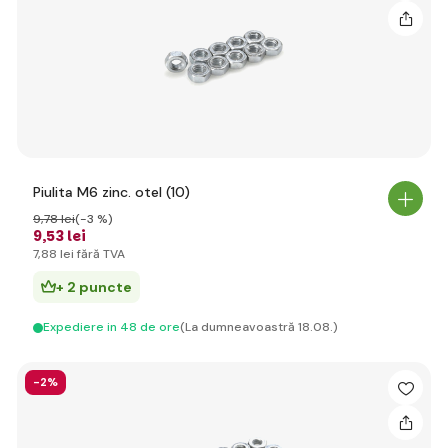
Piulita M6 zinc. otel (10)
9
,78 lei
(-3 %)
9
,53 lei
7
,88 lei
fără TVA
+ 2 puncte
Expediere in 48 de ore
(La dumneavoastră 18.08.)
-2%