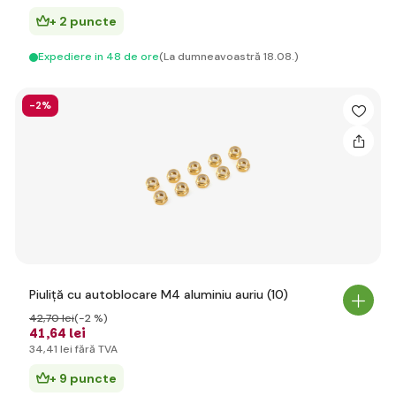
+ 2 puncte
Expediere in 48 de ore
(La dumneavoastră 18.08.)
-2%
Piuliță cu autoblocare M4 aluminiu auriu (10)
42
,70 lei
(-2 %)
41
,64 lei
34
,41 lei
fără TVA
+ 9 puncte