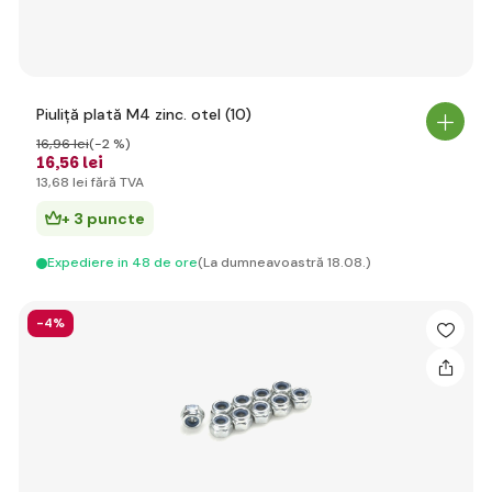
Piuliță plată M4 zinc. otel (10)
16
,96 lei
(-2 %)
16
,56 lei
13
,68 lei
fără TVA
+ 3 puncte
Expediere in 48 de ore
(La dumneavoastră 18.08.)
-4%