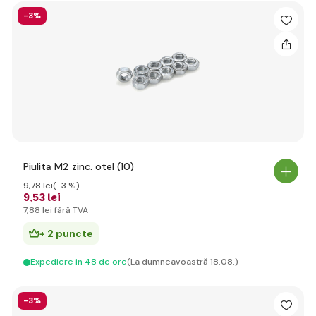
-3%
Piulita M2 zinc. otel (10)
9
,78 lei
(-3 %)
9
,53 lei
7
,88 lei
fără TVA
+ 2 puncte
Expediere in 48 de ore
(La dumneavoastră 18.08.)
-3%