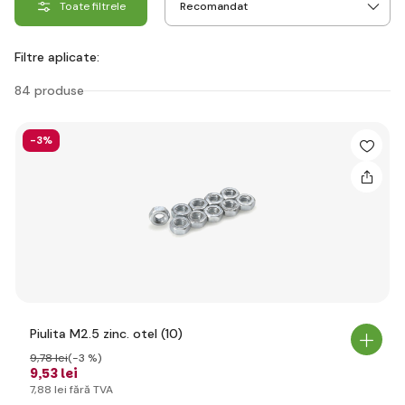
Toate filtrele
Filtre aplicate:
84 produse
-3%
Piulita M2.5 zinc. otel (10)
9
,78 lei
(-3 %)
9
,53 lei
7
,88 lei
fără TVA