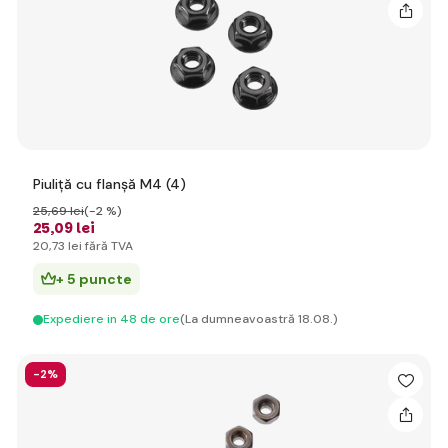
Piuliță cu flanșă M4 (4)
25
,69 lei
(-2 %)
25
,09 lei
20
,73 lei
fără TVA
+ 5 puncte
Expediere in 48 de ore
(La dumneavoastră 18.08.)
-2%