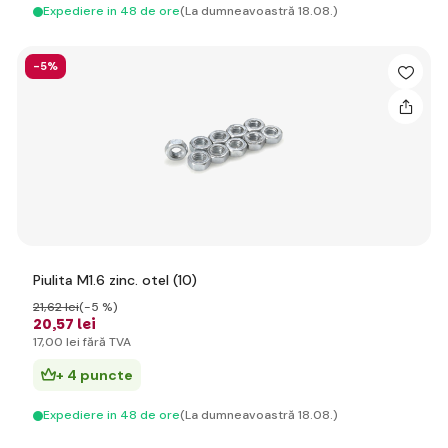
Expediere in 48 de ore
(La dumneavoastră 18.08.)
-5%
Piulita M1.6 zinc. otel (10)
21
,62 lei
(-5 %)
20
,57 lei
17
,00 lei
fără TVA
+ 4 puncte
Expediere in 48 de ore
(La dumneavoastră 18.08.)