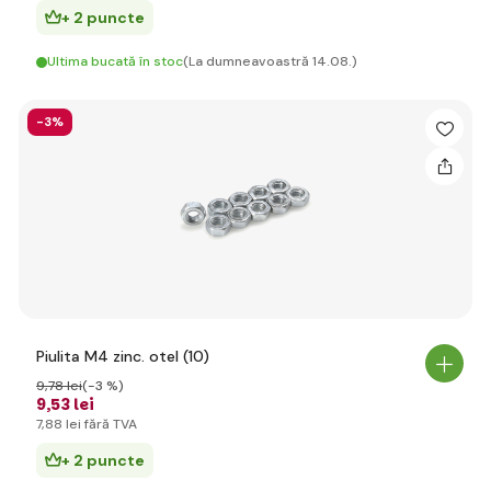
+ 2 puncte
Ultima bucată în stoc
(La dumneavoastră 14.08.)
-3%
Piulita M4 zinc. otel (10)
9
,78 lei
(-3 %)
9
,53 lei
7
,88 lei
fără TVA
+ 2 puncte