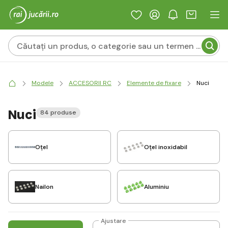
Modele
ACCESORII RC
Elemente de fixare
Nuci
Nuci
84 produse
Oţel
Oțel inoxidabil
Nailon
Aluminiu
Ajustare