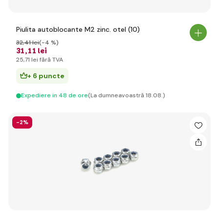
Piulita autoblocante M2 zinc. otel (10)
32
,41 lei
(-4 %)
31
,11 lei
25
,71 lei
fără TVA
+ 6 puncte
Expediere in 48 de ore
(La dumneavoastră 18.08.)
-2%