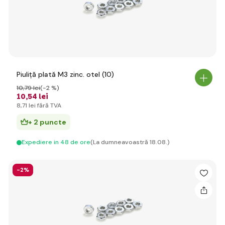
Piuliță plată M3 zinc. otel (10)
10
,79 lei
(-2 %)
10
,54 lei
8
,71 lei
fără TVA
+ 2 puncte
Expediere in 48 de ore
(La dumneavoastră 18.08.)
-2%