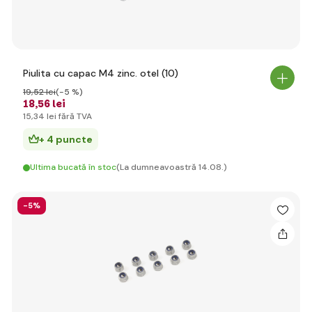
Piulita cu capac M4 zinc. otel (10)
19
,52 lei
(-5 %)
18
,56 lei
15
,34 lei
fără TVA
+ 4 puncte
Ultima bucată în stoc
(La dumneavoastră 14.08.)
-5%