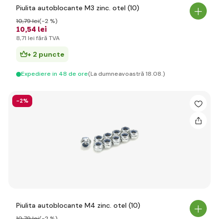
Piulita autoblocante M3 zinc. otel (10)
10
,79 lei
(-2 %)
10
,54 lei
8
,71 lei
fără TVA
+ 2 puncte
Expediere in 48 de ore
(La dumneavoastră 18.08.)
-2%
Piulita autoblocante M4 zinc. otel (10)
10
,79 lei
(-2 %)