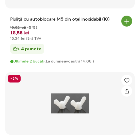
Piuliță cu autoblocare M5 din oțel inoxidabil (10)
19
,52 lei
(-5 %)
18
,56 lei
15
,34 lei
fără TVA
+ 4 puncte
Ultimele 2 bucăți
(La dumneavoastră 14.08.)
-2%