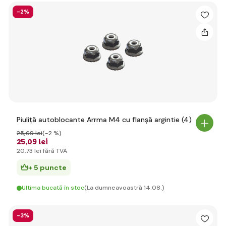
-2%
Piuliță autoblocante Arrma M4 cu flanșă argintie (4)
25
,69 lei
(-2 %)
25
,09 lei
20
,73 lei
fără TVA
+ 5 puncte
Ultima bucată în stoc
(La dumneavoastră 14.08.)
-3%