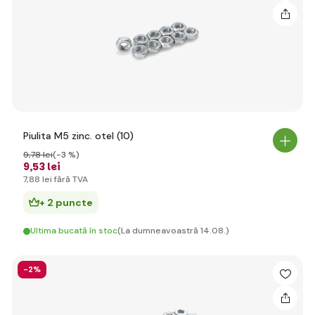
Piulita M5 zinc. otel (10)
9
,78 lei
(-3 %)
9
,53 lei
7
,88 lei
fără TVA
+ 2 puncte
Ultima bucată în stoc
(La dumneavoastră 14.08.)
-2%