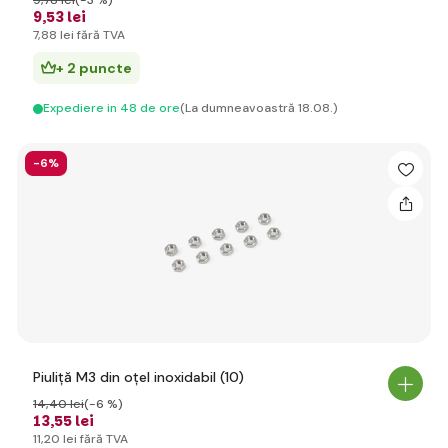
9
,78 lei
(-3 %)
9
,53 lei
7
,88 lei
fără TVA
+ 2 puncte
Expediere in 48 de ore
(La dumneavoastră 18.08.)
-6%
Piuliță M3 din oțel inoxidabil (10)
14
,40 lei
(-6 %)
13
,55 lei
11
,20 lei
fără TVA