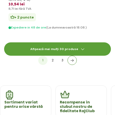
10
,54 lei
8
,71 lei
fără TVA
+ 2 puncte
Expediere in 48 de ore
(La dumneavoastră 18.08.)
Afișează mai mulți 30 produse
1
2
3
Sortiment variat
Recompense în
pentru orice vârstă
clubul nostru de
fidelitate RajClub