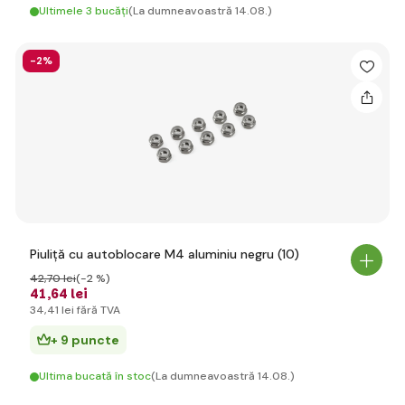
Ultimele 3 bucăți
(La dumneavoastră 14.08.)
-2%
Piuliță cu autoblocare M4 aluminiu negru (10)
42
,70 lei
(-2 %)
41
,64 lei
34
,41 lei
fără TVA
+ 9 puncte
Ultima bucată în stoc
(La dumneavoastră 14.08.)