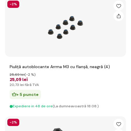
-2%
Piuliță autoblocante Arrma M3 cu flanșă, neagră (4)
25
,69 lei
(-2 %)
25
,09 lei
20
,73 lei
fără TVA
+ 5 puncte
Expediere in 48 de ore
(La dumneavoastră 18.08.)
-2%