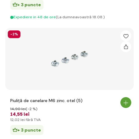
+ 3 puncte
Expediere in 48 de ore
(La dumneavoastră 18.08.)
-2%
Piuliță de canelare M6 zinc. otel (5)
14
,90 lei
(-2 %)
14
,55 lei
12
,02 lei
fără TVA
+ 3 puncte