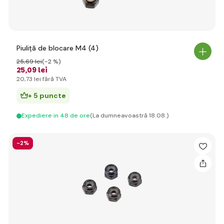
Piuliță de blocare M4 (4)
25
,69 lei
(-2 %)
25
,09 lei
20
,73 lei
fără TVA
+ 5 puncte
Expediere in 48 de ore
(La dumneavoastră 18.08.)
-2%