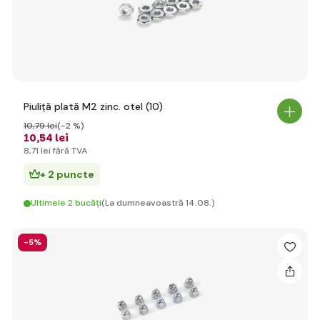
Piuliță plată M2 zinc. otel (10)
10
,79 lei
(-2 %)
10
,54 lei
8
,71 lei
fără TVA
+ 2 puncte
Ultimele 2 bucăți
(La dumneavoastră 14.08.)
-5%