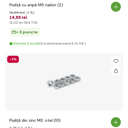
Piuliță cu aripă M5 nailon (2)
14
,90 lei
(-2 %)
14
,55 lei
12
,02 lei
fără TVA
+ 3 puncte
Ultimele 2 bucăți
(La dumneavoastră 14.08.)
-3%
Piuliță din zinc M3. otel (10)