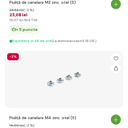
Piuliță de canelare M3 zinc. otel (5)
23
,63 lei
(-2 %)
23
,08 lei
19
,07 lei
fără TVA
+ 5 puncte
Expediere in 48 de ore
(La dumneavoastră 18.08.)
-2%
Piuliță de canelare M4 zinc. otel (5)
14
,90 lei
(-2 %)