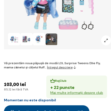
+2
Vă prezentăm noua păpușă de modă LOL Surprise Tweens Ellie Fly,
mama câinelui și cățelul Ruff…
Întregul descriere
RajClub
103
,00 lei
+ 22 puncte
85
,12 lei
fără TVA
Mai multe informații despre club
Momentan nu este disponibil