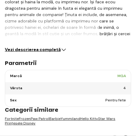
colorat și haina la modă, cu imprimeu nor. Își face ecou
dragostea pentru animale în fusta ei elegantă cu imprimeu
pentru animale de companie! Ținuta ei include, de asemenea,
cizme adorabile cu platformă cu imprimeu nor care se
potrivesc hainei ei, ochelari de soare în formă de inimă, o
geantă la modă în stil cutie și un colier frumos, brățări și cercei
asortate! Ea are, de asemenea, cel mai…
Vezi descrierea completă
Parametrii
Marcă
MGA
Vârsta
4
Sex
Pentru fete
Categorii similare
Fortnite
Frozen
Paw Patrol
Barbie
Yummiland
Hello Kitty
Star Wars
Prințesele Disney