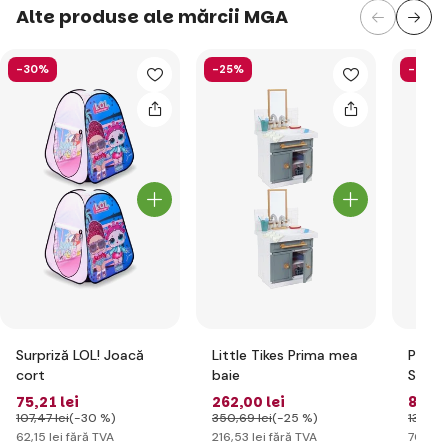
Alte produse ale mărcii MGA
-30%
-25%
-36%
Surpriză LOL! Joacă
Little Tikes Prima mea
Pe! Pe
cort
baie
Surpri
elegan
75
,21 lei
262
,00 lei
84
,79
-Gian
107
,47 lei
(-30 %)
350
,69 lei
(-25 %)
133
,20 
62
,15 lei
fără TVA
216
,53 lei
fără TVA
70
,07 l