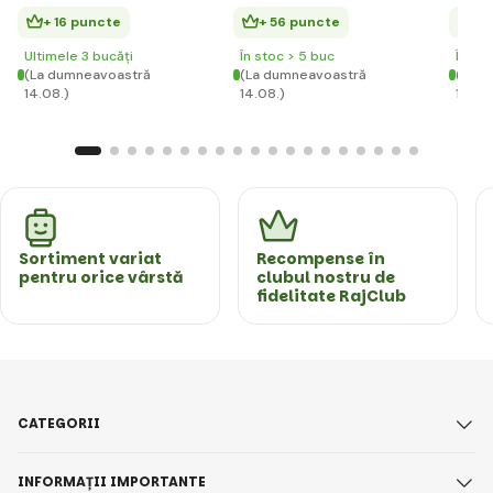
+ 16 puncte
+ 56 puncte
+ 
Ultimele 3 bucăți
În stoc > 5 buc
În st
(La dumneavoastră
(La dumneavoastră
(La d
14.08.)
14.08.)
14.08
Sortiment variat
Recompense în
pentru orice vârstă
clubul nostru de
fidelitate RajClub
CATEGORII
INFORMAȚII IMPORTANTE