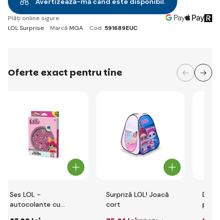
Avertizează-mă când este disponibil.
Plăți online sigure
LOL Surprise
Marcă
MGA
Cod:
591689EUC
Oferte exact pentru tine
Ses LOL -
Surpriză LOL! Joacă
Dino 
autocolante cu
cort
pentr
sclipici
614G