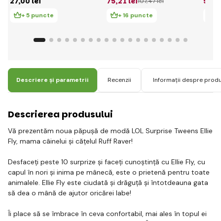
27
,00 lei
75
,21 lei
589
,
107
,47 lei
+ 5 puncte
+ 16 puncte
+ 
Descriere și parametrii
Recenzii
Informații despre prod
Descrierea produsului
Vă prezentăm noua păpușă de modă LOL Surprise Tweens Ellie
Fly, mama câinelui și cățelul Ruff Raver!
Desfaceți peste 10 surprize și faceți cunoștință cu Ellie Fly, cu
capul în nori și inima pe mânecă, este o prietenă pentru toate
animalele. Ellie Fly este ciudată și drăguță și întotdeauna gata
să dea o mână de ajutor oricărei labe!
Îi place să se îmbrace în ceva confortabil, mai ales în topul ei