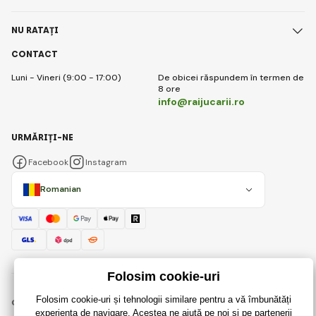
NU RATAȚI
CONTACT
Luni - Vineri (9:00 - 17:00)
De obicei răspundem în termen de
8 ore
info@raijucarii.ro
URMĂRIȚI-NE
Facebook
Instagram
Romanian
© 2018 - 2026 RaiJucării.ro, Toate drepturile rezervate