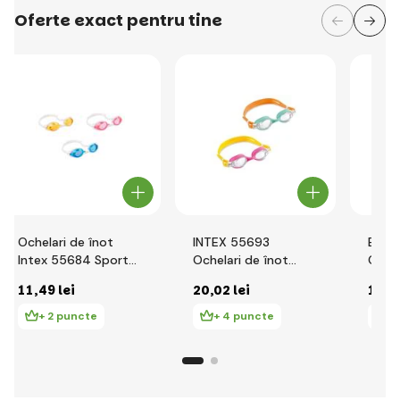
Oferte exact pentru tine
Ochelari de înot
INTEX 55693
Best
Intex 55684 Sport
Ochelari de înot
Ochel
relay
pentru copii (2 buc)
Disn
11
,49 lei
20
,02 lei
12
,9
& Da
+ 2 puncte
+ 4 puncte
+