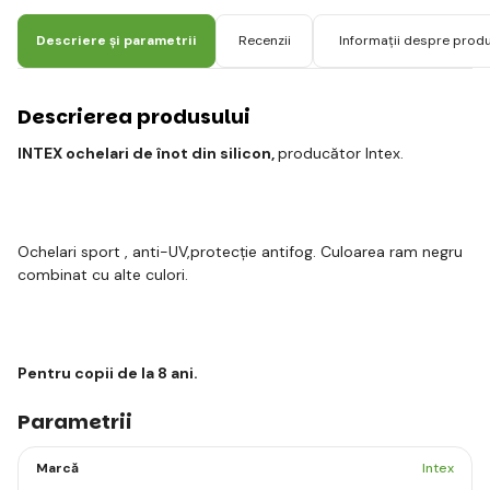
Descriere și parametrii
Recenzii
Informații despre prod
Descrierea produsului
INTEX ochelari de înot din silicon,
producător Intex.
Ochelari sport , anti-UV,protecție antifog. Culoarea ram negru
combinat cu alte culori.
Pentru copii de la 8 ani.
Parametrii
Marcă
Intex