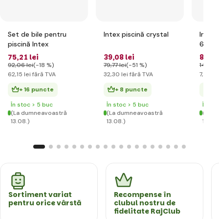
Set de bile pentru
Intex piscină crystal
Intex 
piscină Intex
61cm
75
,21 lei
39
,08 lei
8
,98 
92
,06 lei
(-18 %)
79
,77 lei
(-51 %)
14
,90 l
62
,15 lei
fără TVA
32
,30 lei
fără TVA
7
,42 le
+ 16 puncte
+ 8 puncte
+ 
În stoc > 5 buc
În stoc > 5 buc
În st
(La dumneavoastră
(La dumneavoastră
(La d
13.08.)
13.08.)
13.08.
Sortiment variat
Recompense în
pentru orice vârstă
clubul nostru de
fidelitate RajClub