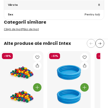
Vârsta
8
Sex
Pentru toți
Categorii similare
Căști de înot
Plăci de înot
Alte produse ale mărcii Intex
-18%
-51%
-40%