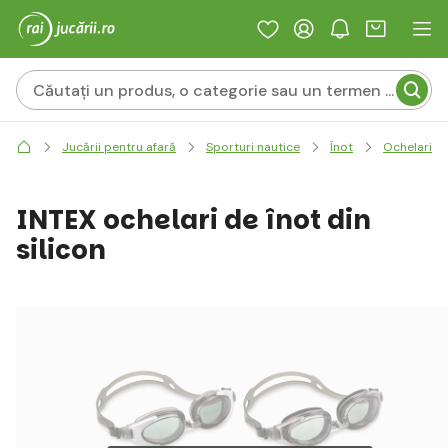
Jucării pentru afară
Sporturi nautice
Înot
Ochelari de
INTEX ochelari de înot din
silicon