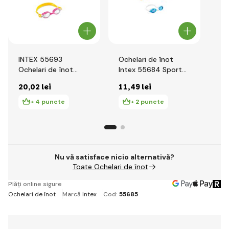
INTEX 55693
Ochelari de înot
Be
Ochelari de înot
Intex 55684 Sport
Oc
pentru copii (2 buc)
relay
Di
20
,02 lei
11
,49 lei
12
& 
+ 4 puncte
+ 2 puncte
Nu vă satisface nicio alternativă?
Toate Ochelari de înot
Plăți online sigure
Ochelari de înot
Marcă
Intex
Cod:
55685