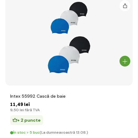
Intex 55992 Cască de baie
11
,49 lei
9
,50 lei
fără TVA
+ 2 puncte
În stoc > 5 buc
(La dumneavoastră 13.08.)