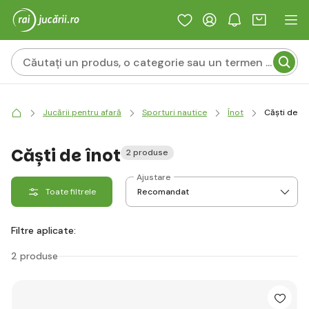
Jucării pentru afară
Sporturi nautice
Înot
Căști de în
Căști de înot
2 produse
Ajustare
Toate filtrele
Filtre aplicate:
2 produse