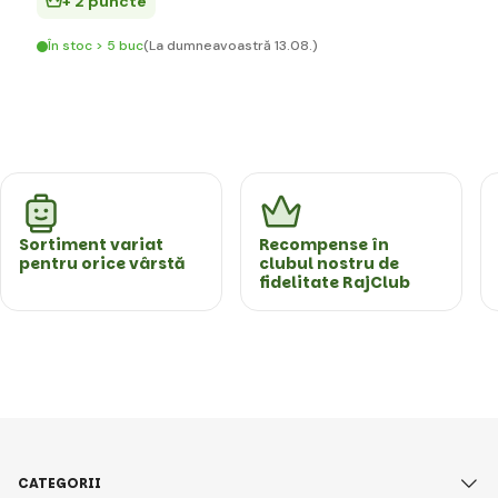
+ 2 puncte
În stoc > 5 buc
(La dumneavoastră 13.08.)
Sortiment variat
Recompense în
pentru orice vârstă
clubul nostru de
fidelitate RajClub
CATEGORII