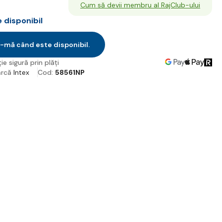
Cum să devii membru al RajClub-ului
disponibil
-mă când este disponibil.
ie sigură prin plăți
rcă
Intex
Cod:
58561NP