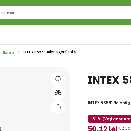
INTEX 58561 Balenă gonflabilă
nflabile
INTEX 5
INTEX 58561 Balenă g
-51 % (
Veți economi
50
,12 lei
102
,35 