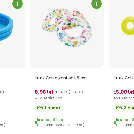
Intex Colac gonflabil 61cm
Intex Col
8
,98 lei
15
,00 le
 %)
14
,90 lei
(-40 %)
7
,42 lei
fără TVA
12
,40 lei
fă
+ 1 punct
+ 3 p
În stoc > 5 buc
În stoc > 
08.)
(La dumneavoastră 14.08.)
(La dumne