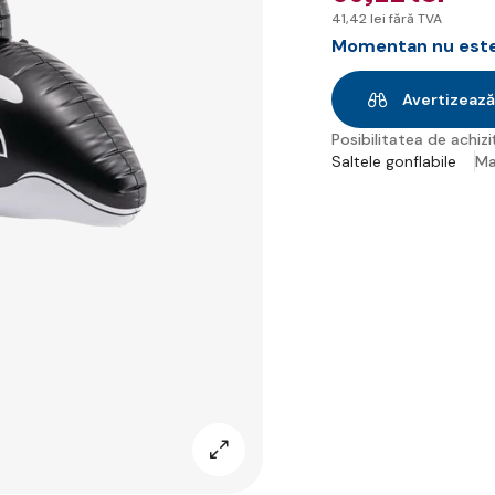
41
,42 lei
fără TVA
Momentan nu este 
Avertizează
Posibilitatea de achiziț
Saltele gonflabile
Ma