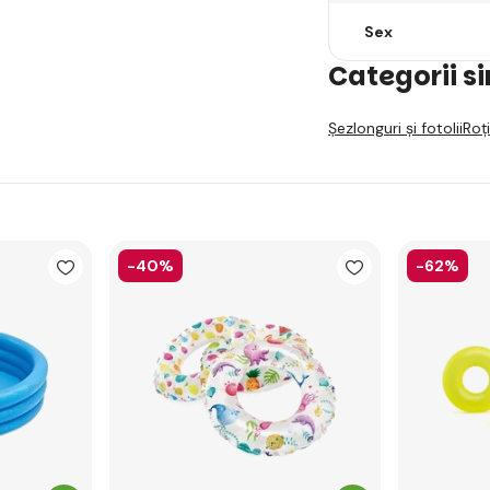
Sex
Categorii s
Șezlonguri și fotolii
Roți
-40%
-62%