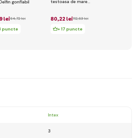
testoasa de mare
Mole
Delfin gonflabil
gonflabila
ă
9 lei
80
,22 lei
55
,64 lei
64
,72 lei
112
,63 lei
8 puncte
+ 17 puncte
+ 12 pu
Intex
3