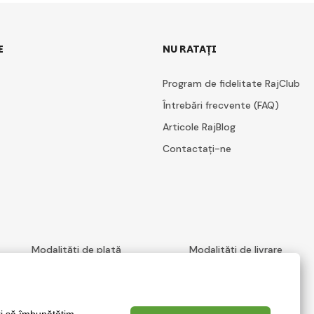
E
NU RATAȚI
Program de fidelitate RajClub
Întrebări frecvente (FAQ)
Articole RajBlog
Contactați-ne
Modalități de plată
Modalități de livrare