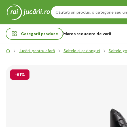
Categorii
produse
Marea reducere de vară
Jucării pentru afară
Saltele și șezlonguri
Saltele go
-51%