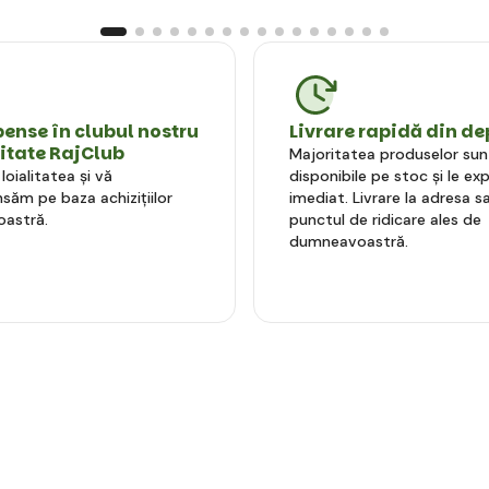
nse în clubul nostru
Livrare rapidă din de
litate RajClub
Majoritatea produselor sun
oialitatea și vă
disponibile pe stoc și le e
ăm pe baza achizițiilor
imediat. Livrare la adresa sa
astră.
punctul de ridicare ales de
dumneavoastră.