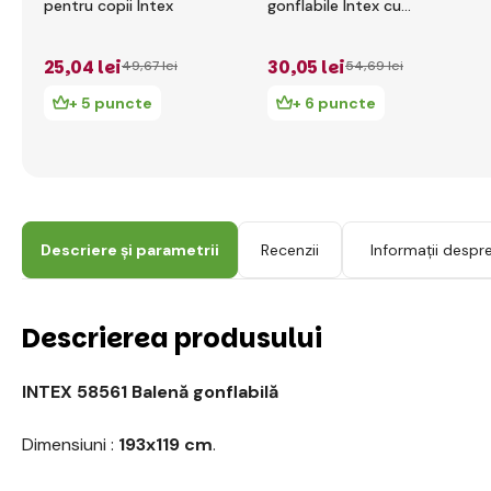
pentru copii Intex
gonflabile Intex cu
mânere 112 x 62 cm
25
,04 lei
30
,05 lei
49
,67 lei
54
,69 lei
+ 5 puncte
+ 6 puncte
Descriere și parametrii
Recenzii
Informații despr
Descrierea produsului
INTEX 58561 Balenă gonflabilă
Dimensiuni :
193x119 cm
.