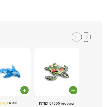
5.0
(1)
INTEX 57555 broasca
Barcă pentr