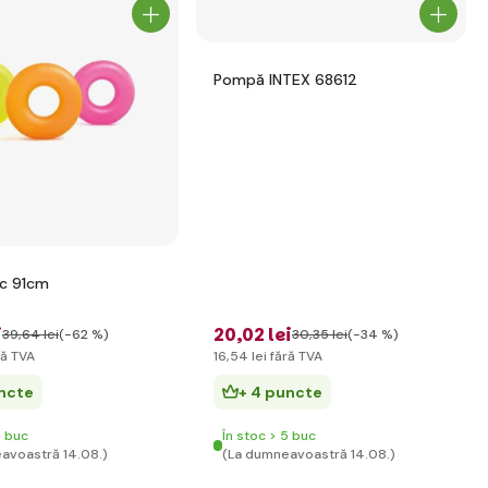
Pompă INTEX 68612
ac 91cm
i
20
,02 lei
39
,64 lei
(-62 %)
30
,35 lei
(-34 %)
ră TVA
16
,54 lei
fără TVA
uncte
+ 4 puncte
5 buc
În stoc > 5 buc
avoastră 14.08.)
(La dumneavoastră 14.08.)