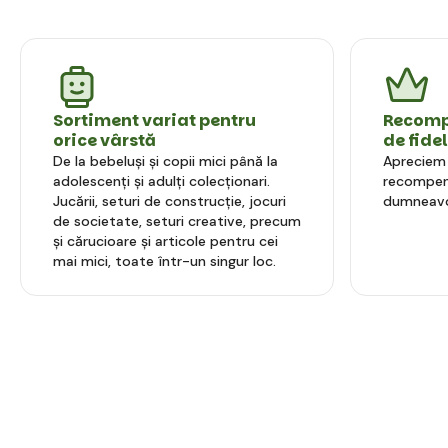
Sortiment variat pentru
Recompe
orice vârstă
de fide
De la bebeluși și copii mici până la
Apreciem l
adolescenți și adulți colecționari.
recompens
Jucării, seturi de construcție, jocuri
dumneavo
de societate, seturi creative, precum
și cărucioare și articole pentru cei
mai mici, toate într-un singur loc.