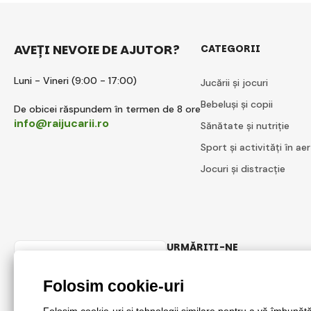
AVEȚI NEVOIE DE AJUTOR?
CATEGORII
Luni - Vineri (9:00 - 17:00)
Jucării și jocuri
Bebeluși și copii
De obicei răspundem în termen de 8 ore
info@raijucarii.ro
Sănătate și nutriție
Sport și activități în aer
Jocuri și distracție
URMĂRIȚI-NE
Romanian
Facebook
Instagram