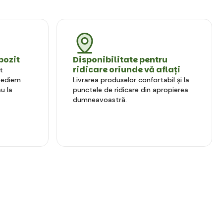
pozit
Disponibilitate pentru
ridicare oriunde vă aflați
t
xpediem
Livrarea produselor confortabil și la
u la
punctele de ridicare din apropierea
dumneavoastră.