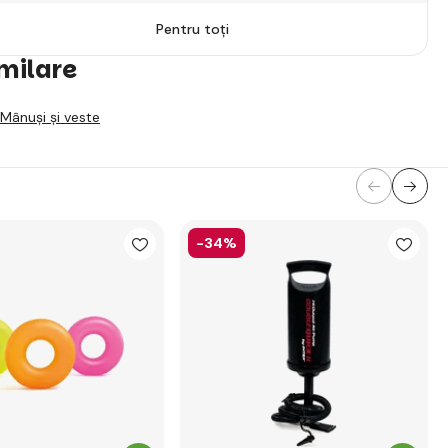
Pentru toți
imilare
Mânuși și veste
-34%