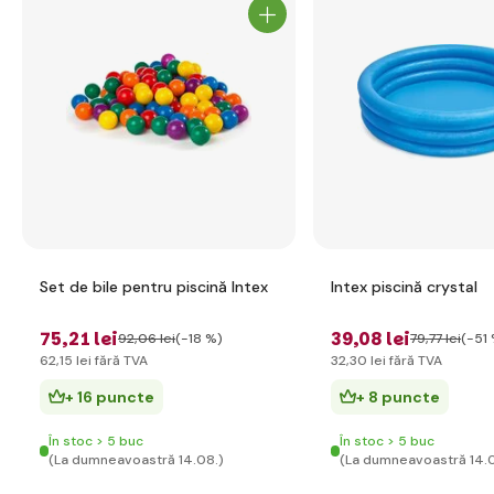
Set de bile pentru piscină Intex
Intex piscină crystal
75
,21 lei
39
,08 lei
92
,06 lei
(-18 %)
79
,77 lei
(-51
62
,15 lei
fără TVA
32
,30 lei
fără TVA
+ 16 puncte
+ 8 puncte
În stoc > 5 buc
În stoc > 5 buc
(La dumneavoastră 14.08.)
(La dumneavoastră 14.