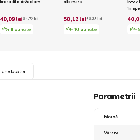
krokodíl s držadlom
alb mare
Intex 
în ap
40
,09 lei
50
,12 lei
40
,0
64
,72 lei
66
,33 lei
+ 8 puncte
+ 10 puncte
+ 
e producător
Parametrii
Marcă
Vârsta