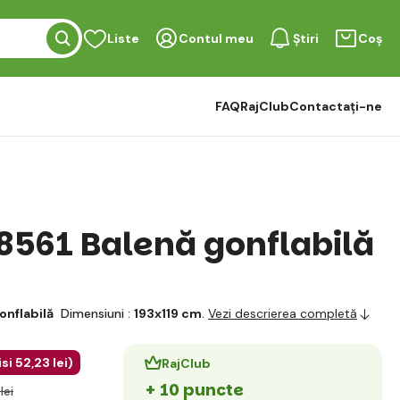
Liste
Contul meu
Știri
Coș
FAQ
RajClub
Contactați-ne
8561 Balenă gonflabilă
onflabilă
Dimensiuni :
193x119 cm
.
Vezi descrierea completă
si
52
,23 lei
)
RajClub
+ 10 puncte
lei