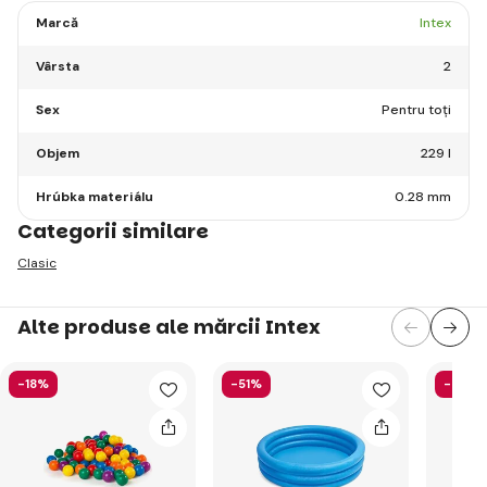
Marcă
Intex
Vârsta
2
Sex
Pentru toți
Objem
229 l
Hrúbka materiálu
0.28 mm
Categorii similare
Clasic
Alte produse ale mărcii Intex
-18%
-51%
-40%