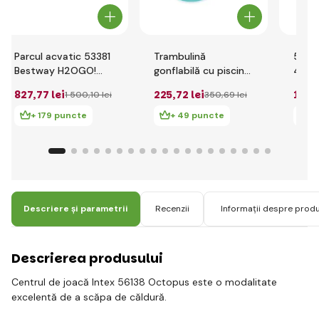
Parcul acvatic 53381
Trambulină
5306
Bestway H2OGO!
gonflabilă cu piscină
4.35m
3.65mx 3.40mx
Bestway 52385
Centr
827
,77 lei
225
,72 lei
175
,
1 500
,10 lei
350
,69 lei
1.52m Beach Bounce
2.39mx 1.42mx
'Cha
1.02m
+ 179 puncte
+ 49 puncte
+
Descriere și parametrii
Recenzii
Informații despre prod
Descrierea produsului
Centrul de joacă Intex 56138 Octopus este o modalitate
excelentă de a scăpa de căldură.