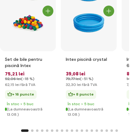
Set de bile pentru
Intex piscină crystal
Intex 
piscină Intex
61cm
75
,21 lei
39
,08 lei
8
,98 
92
,06 lei
(-18 %)
79
,77 lei
(-51 %)
14
,90 l
62
,15 lei
fără TVA
32
,30 lei
fără TVA
7
,42 le
+ 16 puncte
+ 8 puncte
+ 
În stoc > 5 buc
În stoc > 5 buc
În st
(La dumneavoastră
(La dumneavoastră
(La d
13.08.)
13.08.)
13.08.