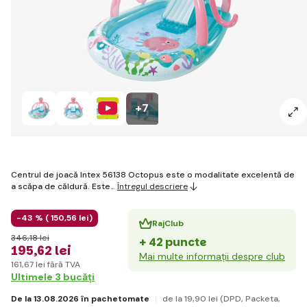
+7
Centrul de joacă Intex 56138 Octopus este o modalitate excelentă de
a scăpa de căldură. Este…
Întregul descriere
-43 % (
150
,56 lei
)
RajClub
346
,18 lei
+ 42 puncte
195
,62 lei
Mai multe informații despre club
161
,67 lei
fără TVA
Ultimele 3 bucăți
De la 13.08.2026 în pachetomate
de la 19
,90 lei
(DPD, Packeta,