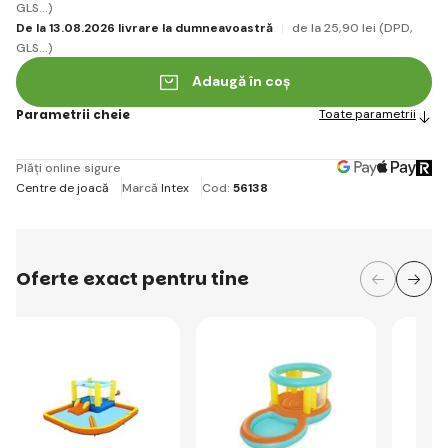
GLS...)
De la 13.08.2026 livrare la dumneavoastră
de la 25
,90 lei
(DPD,
GLS...)
Adaugă în coș
Parametrii cheie
Toate parametrii
Plăți online sigure
Centre de joacă
Marcă
Intex
Cod:
56138
Oferte exact pentru tine