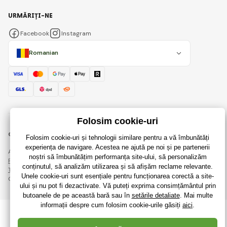
URMĂRIȚI-NE
Facebook
Instagram
Romanian
© 2018 - 2026 RaiJucării.ro, Toate drepturile rezervate
Această pagină este protejată prin reCAPTCHA și se aplică
Regulile de protecție a datelor personale
companiile Google și ale lor
Termeni și condiții
.
Crearea de magazine online eficiente de la
RIESENIA