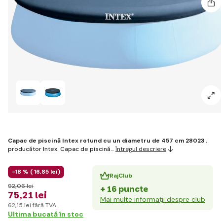
Capac de piscină Intex rotund cu un diametru de 457 cm
28023
,
producător Intex. Capac de piscină…
Întregul descriere
-18 % (
16
,85 lei
)
RajClub
92
,06 lei
+ 16 puncte
75
,21 lei
Mai multe informații despre club
62
,15 lei
fără TVA
Ultima bucată în stoc