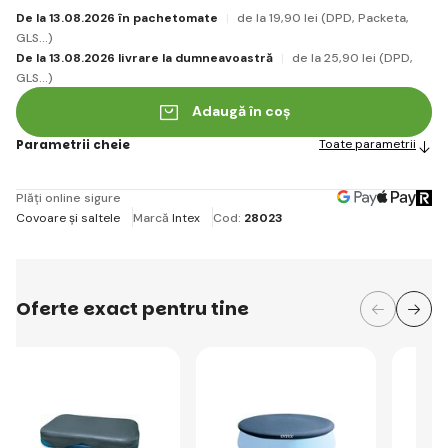
De la 13.08.2026 în pachetomate
de la 19
,90 lei
(DPD, Packeta,
GLS...)
De la 13.08.2026 livrare la dumneavoastră
de la 25
,90 lei
(DPD,
GLS...)
Adaugă în coș
Parametrii cheie
Toate parametrii
Plăți online sigure
Covoare și saltele
Marcă
Intex
Cod:
28023
Oferte exact pentru tine