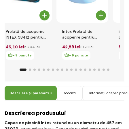
Prelată de acoperire
Intex Prelată de
Intex
INTEX 58412 pentru
acoperire pentru
pies
piscina Family
piscină ,rotundă cu
covor
45
,10 lei
42
,59 lei
90
,2
56
,04 lei
81
,78 lei
diametru de 366 cm
pentr
+ 9 puncte
+ 9 puncte
+ 
Descriere și parametrii
Recenzii
Informații despre prod
Descrierea produsului
Capac de piscină Intex rotund cu un diametru de 457 cm
28023
, producător Intex. Capac de piscină care protejează