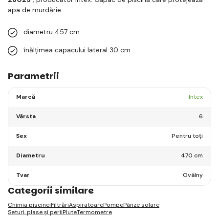
apa de murdărie:
diametru 457 cm
înălțimea capacului lateral 30 cm
Parametrii
Marcă
Intex
Vârsta
6
Sex
Pentru toți
Diametru
470 cm
Tvar
Oválny
Categorii similare
Chimia piscinei
Filtrări
Aspiratoare
Pompe
Pânze solare
Seturi, plase și perii
Plute
Termometre