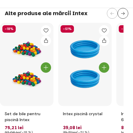
Alte produse ale mărcii Intex
-18%
-51%
-40%
Set de bile pentru
Intex piscină crystal
Intex 
piscină Intex
61cm
75
,21 lei
39
,08 lei
8
,98 
92
,06 lei
(-18 %)
79
,77 lei
(-51 %)
14
,90 l