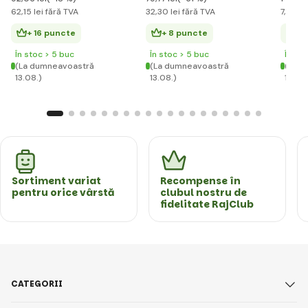
62
,15 lei
fără TVA
32
,30 lei
fără TVA
7
,42 le
+ 16 puncte
+ 8 puncte
+ 
În stoc > 5 buc
În stoc > 5 buc
În st
(La dumneavoastră
(La dumneavoastră
(La d
13.08.)
13.08.)
13.08.
Sortiment variat
Recompense în
pentru orice vârstă
clubul nostru de
fidelitate RajClub
CATEGORII