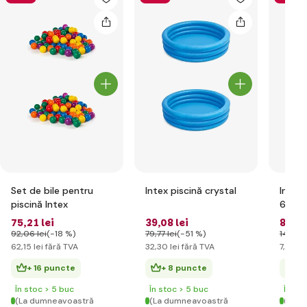
Set de bile pentru
Intex piscină crystal
Intex 
piscină Intex
61cm
75
,21 lei
39
,08 lei
8
,98 
92
,06 lei
(-18 %)
79
,77 lei
(-51 %)
14
,90 l
62
,15 lei
fără TVA
32
,30 lei
fără TVA
7
,42 le
+ 16 puncte
+ 8 puncte
+ 
În stoc > 5 buc
În stoc > 5 buc
În st
(La dumneavoastră
(La dumneavoastră
(La d