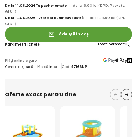
De la 14.08.2026 în pachetomate
de la 19
,90 lei
(DPD, Packeta,
GLS...)
De la 14.08.2026 livrare la dumneavoastră
de la 25
,90 lei
(DPD,
GLS...)
Adaugă în coș
Parametrii cheie
Toate parametrii
Plăți online sigure
Centre de joacă
Marcă
Intex
Cod:
57166NP
Oferte exact pentru tine