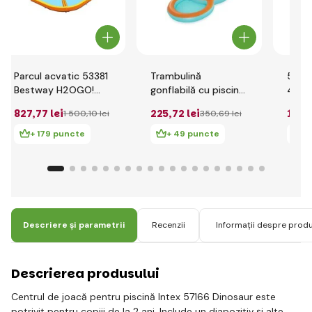
Parcul acvatic 53381
Trambulină
5306
Bestway H2OGO!
gonflabilă cu piscină
4.35m
3.65mx 3.40mx
Bestway 52385
Centr
827
,77 lei
225
,72 lei
175
,
1 500
,10 lei
350
,69 lei
1.52m Beach Bounce
2.39mx 1.42mx
'Cha
1.02m
+ 179 puncte
+ 49 puncte
+
Descriere și parametrii
Recenzii
Informații despre prod
Descrierea produsului
Centrul de joacă pentru piscină Intex 57166 Dinosaur este
potrivit pentru copiii de la 2 ani. Include un diapozitiv și alte