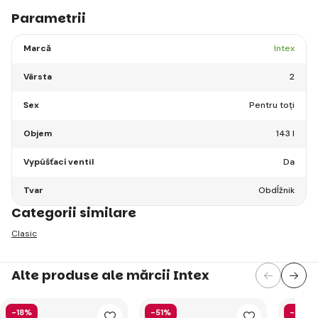
Parametrii
Marcă
Intex
Vârsta
2
Sex
Pentru toți
Objem
143 l
Vypúšťací ventil
Da
Tvar
Obdĺžnik
Categorii similare
Clasic
Alte produse ale mărcii Intex
-18%
-51%
-40%