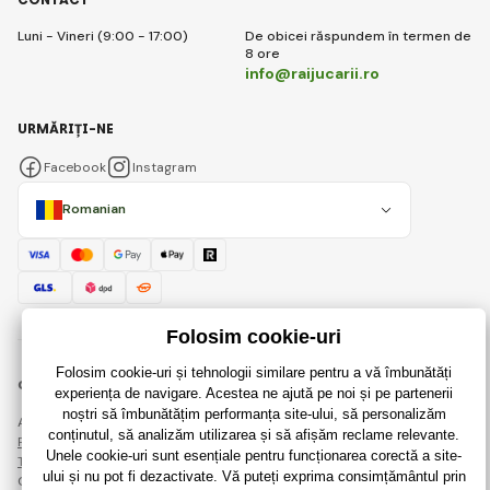
Luni - Vineri (9:00 - 17:00)
De obicei răspundem în termen de
8 ore
info@raijucarii.ro
URMĂRIȚI-NE
Facebook
Instagram
Romanian
© 2018 - 2026 RaiJucării.ro, Toate drepturile rezervate
Această pagină este protejată prin reCAPTCHA și se aplică
Regulile de protecție a datelor personale
companiile Google și ale lor
Termeni și condiții
.
Crearea de magazine online eficiente de la
RIESENIA