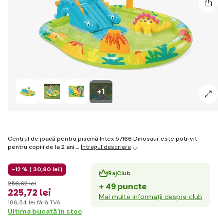
+1
Centrul de joacă pentru piscină Intex 57166 Dinosaur este potrivit
pentru copiii de la 2 ani.…
Întregul descriere
-12 % (
30
,90 lei
)
RajClub
256
,62 lei
+ 49 puncte
225
,72 lei
Mai multe informații despre club
186
,54 lei
fără TVA
Ultima bucată în stoc