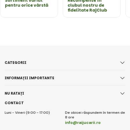
Sortiment variat
Recompense în
pentru orice vârstă
clubul nostru de
fidelitate RajClub
CATEGORII
INFORMAȚII IMPORTANTE
NU RATAȚI
CONTACT
Luni - Vineri (9:00 - 17:00)
De obicei răspundem în termen de
8 ore
info@raijucarii.ro