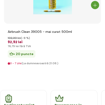
Airbrush Clean 39005 - mai curat 500ml
102
,30 lei
(-9 %)
92
,92 lei
76
,79 lei
fără TVA
+ 20 puncte
3 - 7 zile
(La dumneavoastră 21.08.)