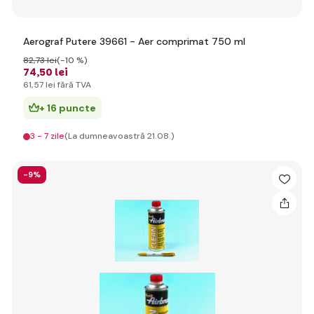
Aerograf Putere 39661 - Aer comprimat 750 ml
82
,73 lei
(-10 %)
74
,50 lei
61
,57 lei
fără TVA
+ 16 puncte
3 - 7 zile
(La dumneavoastră 21.08.)
-9%