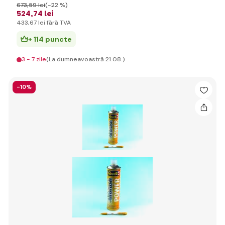
673
,59 lei
(-22 %)
524
,74 lei
433
,67 lei
fără TVA
+ 114 puncte
3 - 7 zile
(La dumneavoastră 21.08.)
-10%