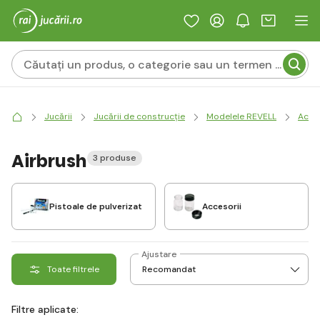
Jucării
Jucării de construcție
Modelele REVELL
Acces
Airbrush
3 produse
Pistoale de pulverizat
Accesorii
Ajustare
Toate filtrele
Filtre aplicate: