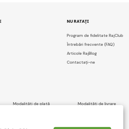
E
NU RATAȚI
Program de fidelitate RajClub
Întrebări frecvente (FAQ)
Articole RajBlog
Contactați-ne
Modalități de plată
Modalități de livrare