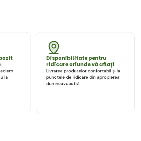
pozit
Disponibilitate pentru
ridicare oriunde vă aflați
t
xpediem
Livrarea produselor confortabil și la
u la
punctele de ridicare din apropierea
dumneavoastră.