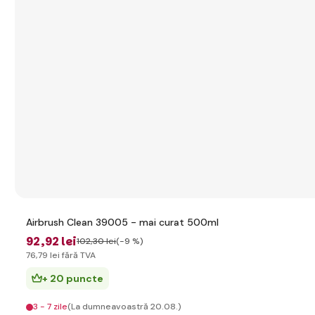
Airbrush Clean 39005 - mai curat 500ml
92
,92 lei
102
,30 lei
(-9 %)
76
,79 lei
fără TVA
+ 20 puncte
3 - 7 zile
(La dumneavoastră 20.08.)