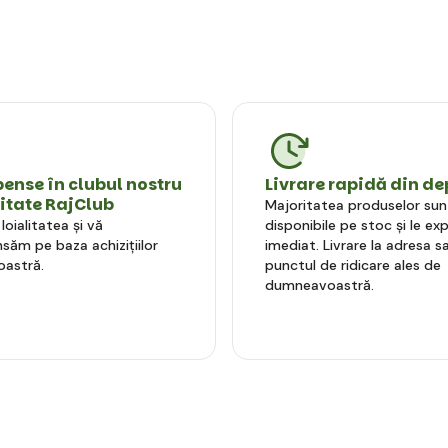
nse în clubul nostru
Livrare rapidă din de
litate RajClub
Majoritatea produselor sun
oialitatea și vă
disponibile pe stoc și le e
ăm pe baza achizițiilor
imediat. Livrare la adresa sa
astră.
punctul de ridicare ales de
dumneavoastră.