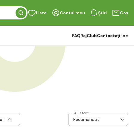
Liste
Contul meu
Știri
Coș
FAQ
RajClub
Contactați-ne
Ajustare
ui