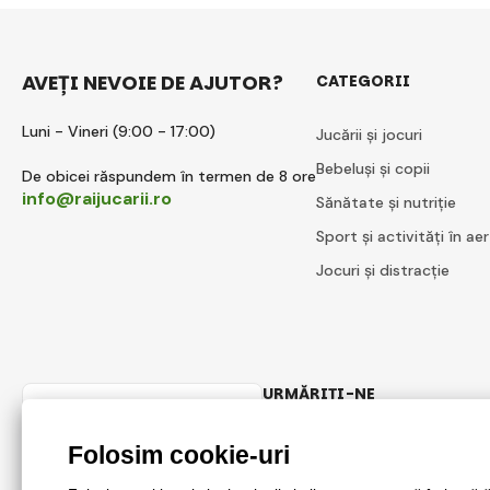
AVEȚI NEVOIE DE AJUTOR?
CATEGORII
Luni - Vineri (9:00 - 17:00)
Jucării și jocuri
Bebeluși și copii
De obicei răspundem în termen de 8 ore
info@raijucarii.ro
Sănătate și nutriție
Sport și activități în aer
Jocuri și distracție
URMĂRIȚI-NE
Romanian
Facebook
Instagram