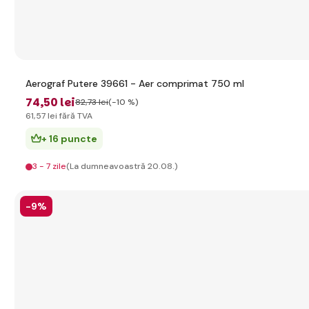
Aerograf Putere 39661 - Aer comprimat 750 ml
74
,50 lei
82
,73 lei
(-10 %)
61
,57 lei
fără TVA
+ 16 puncte
3 - 7 zile
(La dumneavoastră 20.08.)
-9%