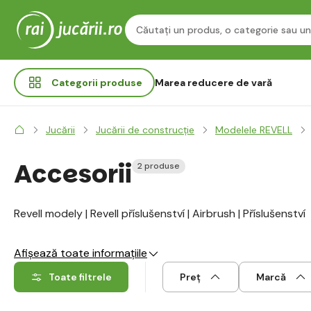
Categorii
produse
Marea reducere de vară
Jucării
Jucării de construcție
Modelele REVELL
Accesorii
2 produse
Revell modely | Revell příslušenství | Airbrush | Příslušenství
Afișează toate informațiile
Toate filtrele
Preț
Marcă