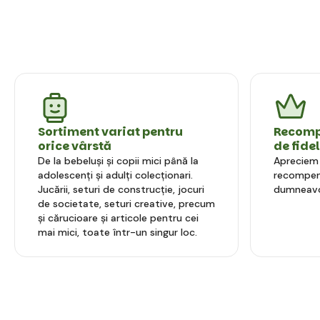
Sortiment variat pentru
Recompe
orice vârstă
de fide
De la bebeluși și copii mici până la
Apreciem l
adolescenți și adulți colecționari.
recompens
Jucării, seturi de construcție, jocuri
dumneavo
de societate, seturi creative, precum
și cărucioare și articole pentru cei
mai mici, toate într-un singur loc.