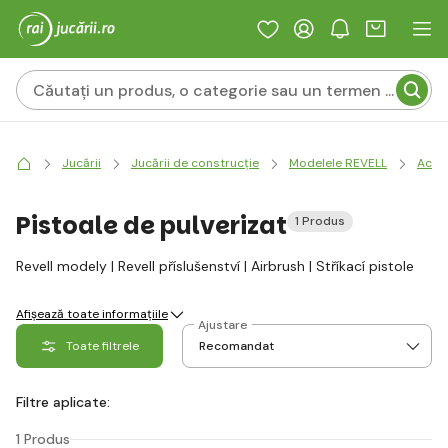
Jucării
Jucării de construcție
Modelele REVELL
Acces
Pistoale de pulverizat
1 Produs
Revell modely | Revell příslušenství | Airbrush | Stříkací pistole
Afișează toate informațiile
Ajustare
Toate filtrele
Filtre aplicate:
1 Produs