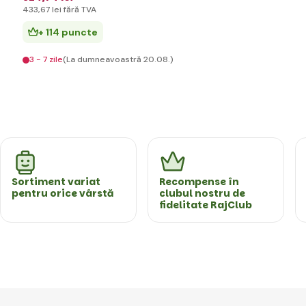
433
,67 lei
fără TVA
+ 114 puncte
3 - 7 zile
(La dumneavoastră 20.08.)
Sortiment variat
Recompense în
pentru orice vârstă
clubul nostru de
fidelitate RajClub