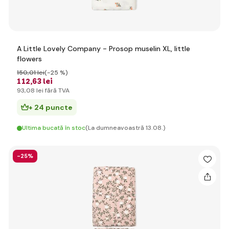
A Little Lovely Company - Prosop muselin XL, little
flowers
150
,01 lei
(-25 %)
112
,63 lei
93
,08 lei
fără TVA
+ 24 puncte
Ultima bucată în stoc
(La dumneavoastră 13.08.)
-25%