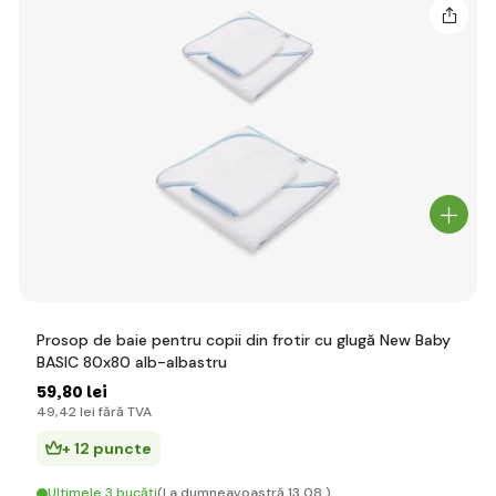
Prosop de baie pentru copii din frotir cu glugă New Baby
BASIC 80x80 alb-albastru
59
,80 lei
49
,42 lei
fără TVA
+ 12 puncte
Ultimele 3 bucăți
(La dumneavoastră 13.08.)