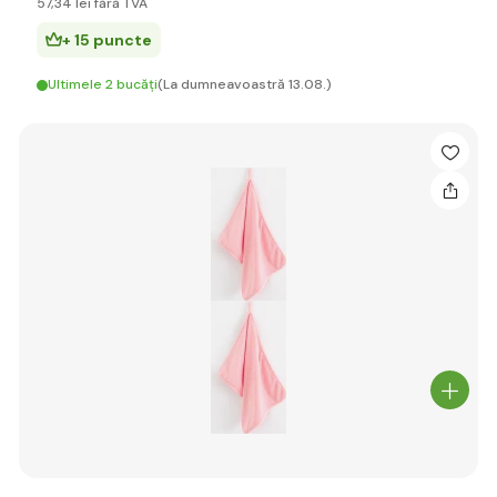
57
,34 lei
fără TVA
+ 15 puncte
Ultimele 2 bucăți
(La dumneavoastră 13.08.)