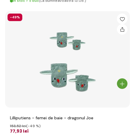
În stoc > 5 buc
(La dumneavoastră 13.08.)
-49%
Lilliputiens - femei de baie - dragonul Joe
153
,52 lei
(-49 %)
77
,93 lei