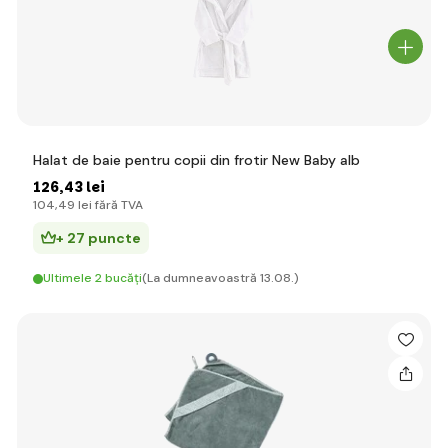
Halat de baie pentru copii din frotir New Baby alb
126
,43 lei
104
,49 lei
fără TVA
+ 27 puncte
Ultimele 2 bucăți
(La dumneavoastră 13.08.)