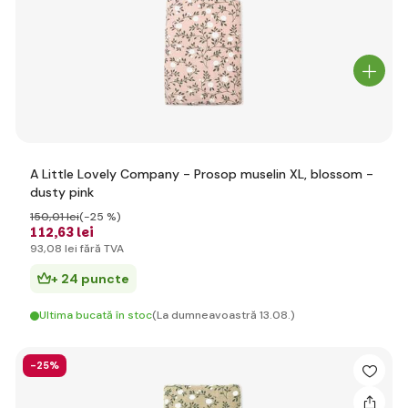
A Little Lovely Company - Prosop muselin XL, blossom -
dusty pink
150
,01 lei
(-25 %)
112
,63 lei
93
,08 lei
fără TVA
+ 24 puncte
Ultima bucată în stoc
(La dumneavoastră 13.08.)
-25%