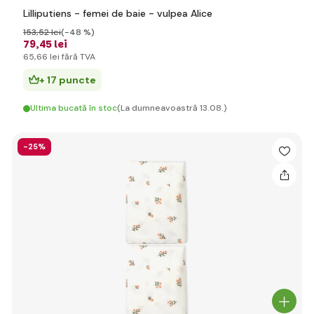
Lilliputiens - femei de baie - vulpea Alice
153
,52 lei
(-48 %)
79
,45 lei
65
,66 lei
fără TVA
+ 17 puncte
Ultima bucată în stoc
(La dumneavoastră 13.08.)
-25%