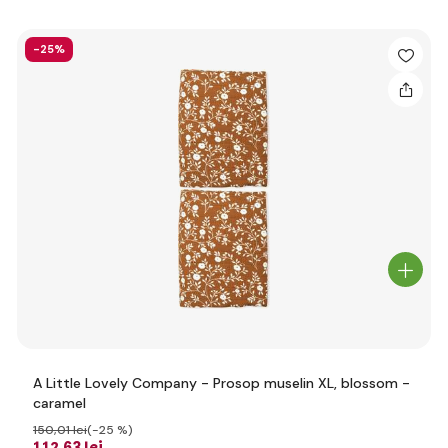
-25%
A Little Lovely Company - Prosop muselin XL, blossom -
caramel
150
,01 lei
(-25 %)
112
,63 lei