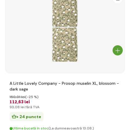
A Little Lovely Company - Prosop muselin XL, blossom -
dark sage
150
,01 lei
(-25 %)
112
,63 lei
93
,08 lei
fără TVA
+ 24 puncte
Ultima bucată în stoc
(La dumneavoastră 13.08.)