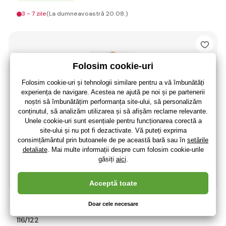
3 - 7 zile
(La dumneavoastră 20.08.)
Rochie de baie pentru copii New Baby Comfortably blue
116/122