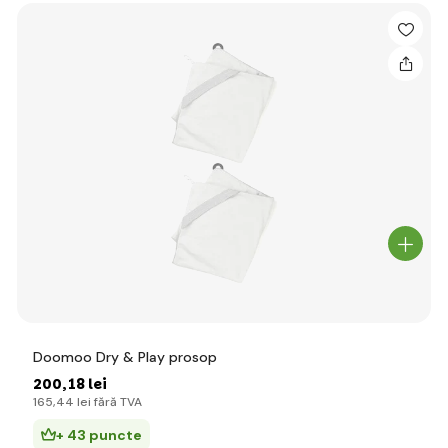
Doomoo Dry & Play prosop
200
,18 lei
165
,44 lei
fără TVA
+ 43 puncte