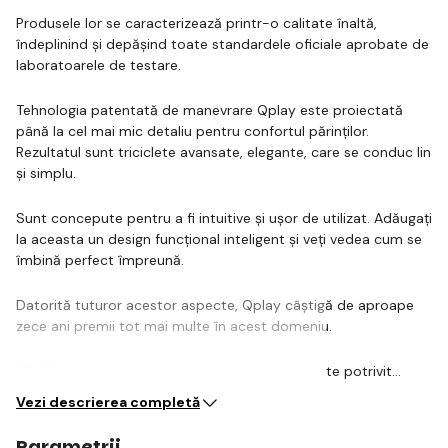
Produsele lor se caracterizează printr-o calitate înaltă,
îndeplinind și depășind toate standardele oficiale aprobate de
laboratoarele de testare.
Tehnologia patentată de manevrare Qplay este proiectată
până la cel mai mic detaliu pentru confortul părinților.
Rezultatul sunt triciclete avansate, elegante, care se conduc lin
și simplu.
Sunt concepute pentru a fi intuitive și ușor de utilizat. Adăugați
la aceasta un design funcțional inteligent și veți vedea cum se
îmbină perfect împreună.
Datorită tuturor acestor aspecte, Qplay câștigă de aproape
zece ani premii tot mai multe în acest domeniu.
SEMA nu este doar un trotinete, ci și un trotinete potrivit…
Vezi descrierea completă
Parametrii