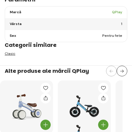
Marcă
QPlay
Vârsta
1
Sex
Pentru fete
Categorii similare
Clasic
Alte produse ale mărcii QPlay