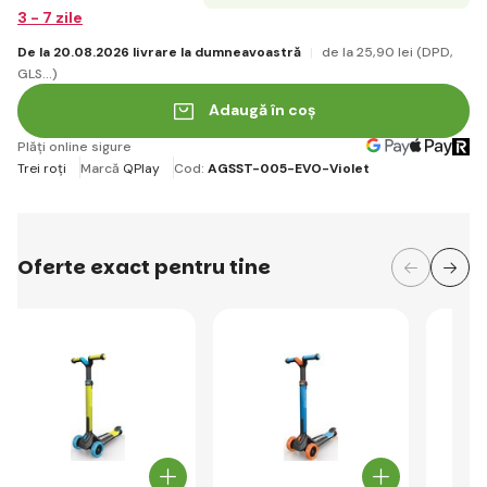
3 - 7 zile
De la 20.08.2026 livrare la dumneavoastră
de la 25
,90 lei
(DPD,
GLS...)
Adaugă în coș
Plăți online sigure
Trei roți
Marcă
QPlay
Cod:
AGSST-005-EVO-Violet
Oferte exact pentru tine