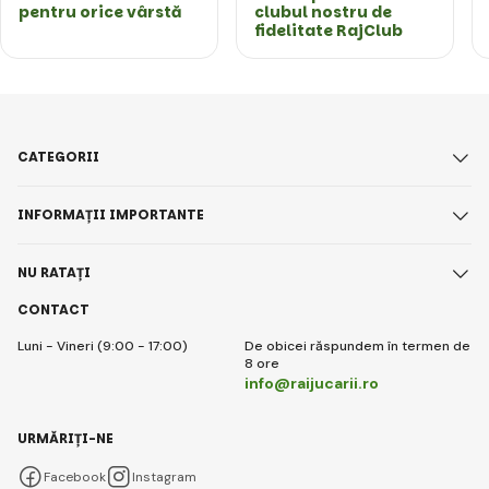
pentru orice vârstă
clubul nostru de
fidelitate RajClub
CATEGORII
INFORMAȚII IMPORTANTE
NU RATAȚI
CONTACT
Luni - Vineri (9:00 - 17:00)
De obicei răspundem în termen de
8 ore
info@raijucarii.ro
URMĂRIȚI-NE
Facebook
Instagram