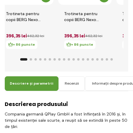
Trotineta pentru
Trotineta pentru
Troti
copii BERG Nexo
copii BERG Nexo
copii
Lime
Albastru
Rosie
396
,35 lei
396
,35 lei
396
,
462
,32 lei
462
,32 lei
+ 86 puncte
+ 86 puncte
+
Descriere și parametrii
Recenzii
Informații despre prod
Descrierea produsului
Compania germană QPlay GmbH a fost înființată în 2016 și, în
timpul existenței sale scurte, a reușit să se extindă în peste 50
de țări.