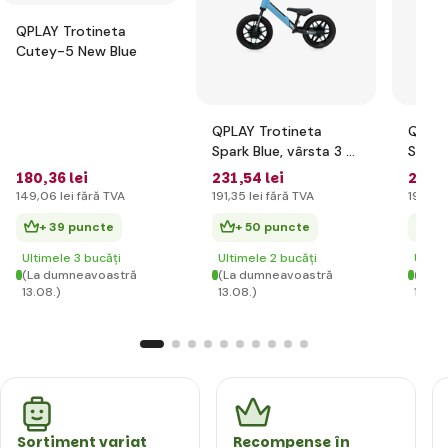
QPLAY Trotineta
Cutey-5 New Blue
QPLAY Trotineta
QPLAY
Spark Blue, vârsta 3 -
Spark 
6 ani, până la 30 kg
6 ani,
180
,36 lei
231
,54 lei
231
,5
149
,06 lei
fără TVA
191
,35 lei
fără TVA
191
,35 
+ 39 puncte
+ 50 puncte
+ 
Ultimele 3 bucăți
Ultimele 2 bucăți
Ultim
(La dumneavoastră
(La dumneavoastră
(La d
13.08.)
13.08.)
13.08.
Sortiment variat
Recompense în