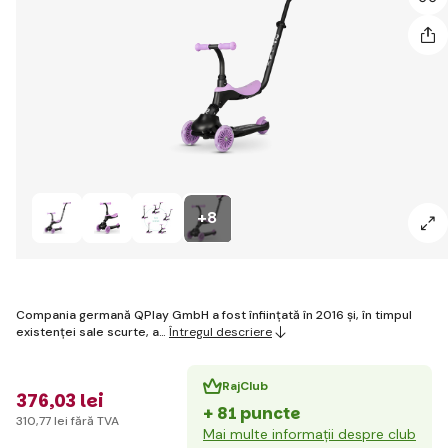
+8
Compania germană QPlay GmbH a fost înființată în 2016 și, în timpul
existenței sale scurte, a…
Întregul descriere
RajClub
376
,03 lei
+ 81 puncte
310
,77 lei
fără TVA
Mai multe informații despre club