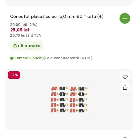
Conector placat cu aur 5,0 mm 90 ° tată (4)
25
,69 lei
(-2 %)
25
,09 lei
20
,73 lei
fără TVA
+ 5 puncte
Ultimele 2 bucăți
(La dumneavoastră 14.08.)
-2%