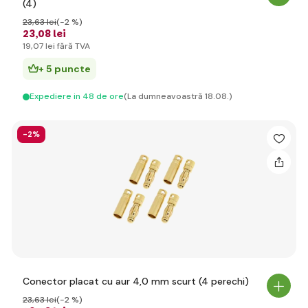
(4)
23
,63 lei
(-2 %)
23
,08 lei
19
,07 lei
fără TVA
+ 5 puncte
Expediere in 48 de ore
(La dumneavoastră 18.08.)
-2%
Conector placat cu aur 4,0 mm scurt (4 perechi)
23
,63 lei
(-2 %)