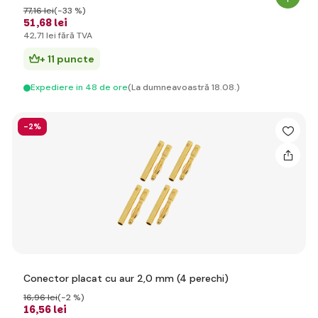
77
,16 lei
(-33 %)
51
,68 lei
42
,71 lei
fără TVA
+ 11 puncte
Expediere in 48 de ore
(La dumneavoastră 18.08.)
-2%
Conector placat cu aur 2,0 mm (4 perechi)
16
,96 lei
(-2 %)
16
,56 lei