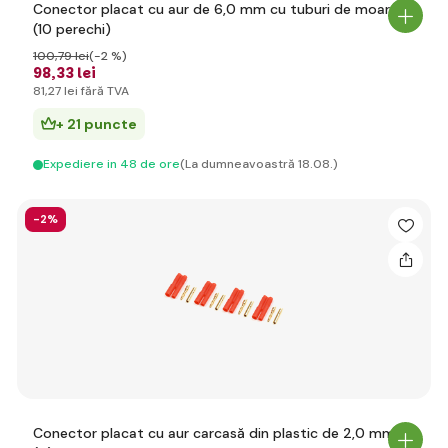
Conector placat cu aur de 6,0 mm cu tuburi de moarte
(10 perechi)
100
,79 lei
(-2 %)
98
,33 lei
81
,27 lei
fără TVA
+ 21 puncte
Expediere in 48 de ore
(La dumneavoastră 18.08.)
-2%
Conector placat cu aur carcasă din plastic de 2,0 mm