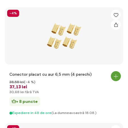
-4%
Conector placat cu aur 6,5 mm (4 perechi)
38
,58 lei
(-4 %)
37
,13 lei
30
,68 lei
fără TVA
+ 8 puncte
Expediere in 48 de ore
(La dumneavoastră 18.08.)