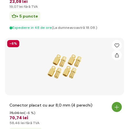
23
,08 lei
19
,07 lei
fără TVA
+ 5 puncte
Expediere in 48 de ore
(La dumneavoastră 18.08.)
-6%
Conector placat cu aur 8,0 mm (4 perechi)
75
,06 lei
(-6 %)
70
,74 lei
58
,46 lei
fără TVA