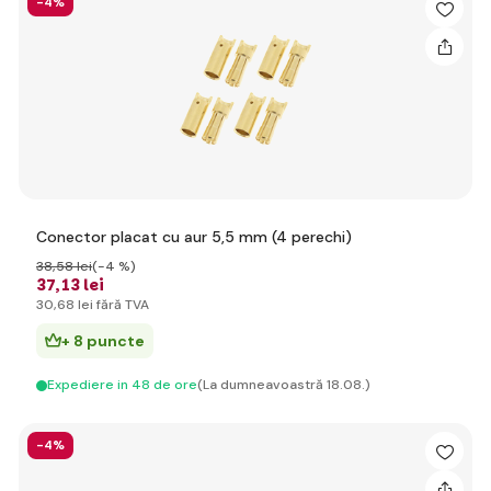
-4%
Conector placat cu aur 5,5 mm (4 perechi)
38
,58 lei
(-4 %)
37
,13 lei
30
,68 lei
fără TVA
+ 8 puncte
Expediere in 48 de ore
(La dumneavoastră 18.08.)
-4%