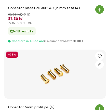
Conector placat cu aur CC 6,5 mm tată (4)
92
,06 lei
(-5 %)
87
,30 lei
72
,15 lei
fără TVA
+ 18 puncte
Expediere in 48 de ore
(La dumneavoastră 18.08.)
-33%
Conector 5mm profil jos (4)