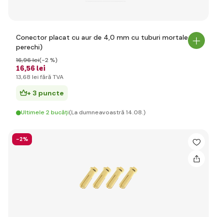
Conector placat cu aur de 4,0 mm cu tuburi mortale (2
perechi)
16
,96 lei
(-2 %)
16
,56 lei
13
,68 lei
fără TVA
+ 3 puncte
Ultimele 2 bucăți
(La dumneavoastră 14.08.)
-2%