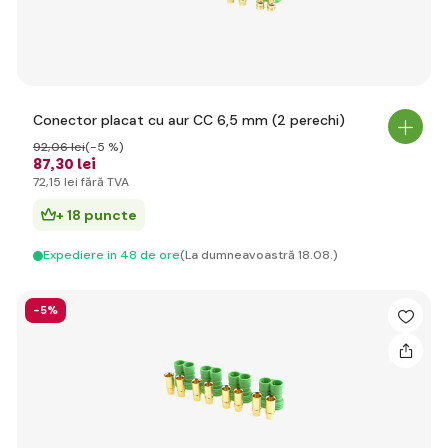
Conector placat cu aur CC 6,5 mm (2 perechi)
92
,06 lei
(-5 %)
87
,30 lei
72
,15 lei
fără TVA
+ 18 puncte
Expediere in 48 de ore
(La dumneavoastră 18.08.)
-5%