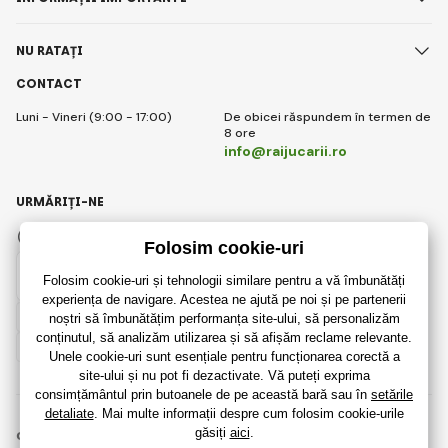
NU RATAȚI
CONTACT
Luni - Vineri (9:00 - 17:00)
De obicei răspundem în termen de
8 ore
info@raijucarii.ro
URMĂRIȚI-NE
Facebook
Instagram
Romanian
© 2018 - 2026 RaiJucării.ro, Toate drepturile rezervate