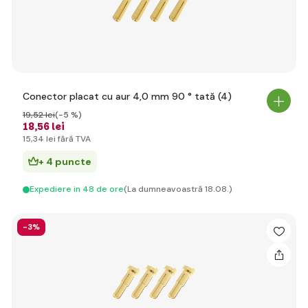
Conector placat cu aur 4,0 mm 90 ° tată (4)
19
,52 lei
(-5 %)
18
,56 lei
15
,34 lei
fără TVA
+ 4 puncte
Expediere in 48 de ore
(La dumneavoastră 18.08.)
-3%