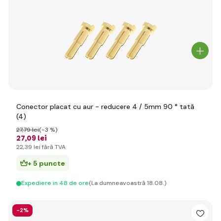
Conector placat cu aur - reducere 4 / 5mm 90 ° tată
(4)
27
,79 lei
(-3 %)
27
,09 lei
22
,39 lei
fără TVA
+ 5 puncte
Expediere in 48 de ore
(La dumneavoastră 18.08.)
-2%