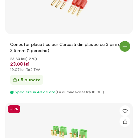
Conector placat cu aur Carcasă din plastic cu 3 pini de
3,5 mm (1 pereche)
23
,63 lei
(-2 %)
23
,08 lei
19
,07 lei
fără TVA
+ 5 puncte
Expediere in 48 de ore
(La dumneavoastră 18.08.)
-5%