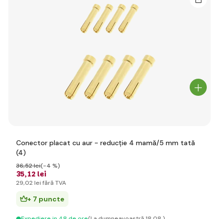
Conector placat cu aur - reducție 4 mamă/5 mm tată
(4)
36
,52 lei
(-4 %)
35
,12 lei
29
,02 lei
fără TVA
+ 7 puncte
Expediere in 48 de ore
(La dumneavoastră 18.08.)