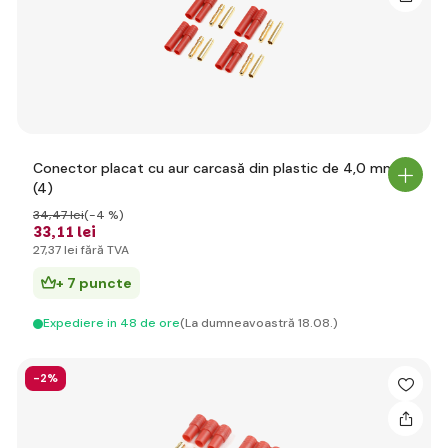
Conector placat cu aur carcasă din plastic de 4,0 mm
(4)
34
,47 lei
(-4 %)
33
,11 lei
27
,37 lei
fără TVA
+ 7 puncte
Expediere in 48 de ore
(La dumneavoastră 18.08.)
-2%