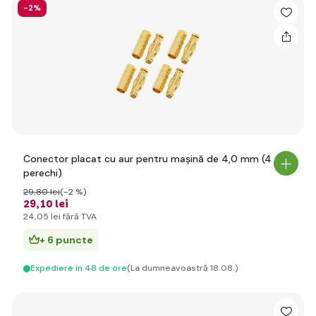
-2%
Conector placat cu aur pentru mașină de 4,0 mm (4
perechi)
29
,80 lei
(-2 %)
29
,10 lei
24
,05 lei
fără TVA
+ 6 puncte
Expediere in 48 de ore
(La dumneavoastră 18.08.)