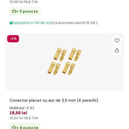
13
,68 lei
fără TVA
+ 3 puncte
Expediere in 48 de ore
(La dumneavoastră 18.08.)
-5%
Conector placat cu aur de 3,5 mm (4 perechi)
19
,52 lei
(-5 %)
18
,56 lei
15
,34 lei
fără TVA
+ 4 puncte