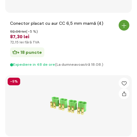
Conector placat cu aur CC 6,5 mm mamă (4)
92
,06 lei
(-5 %)
87
,30 lei
72
,15 lei
fără TVA
+ 18 puncte
Expediere in 48 de ore
(La dumneavoastră 18.08.)
-5%