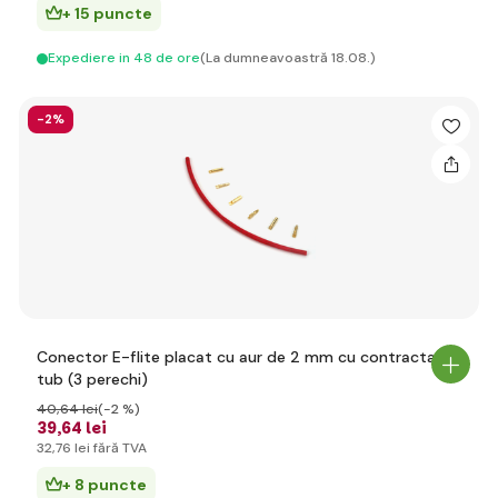
+ 15 puncte
Expediere in 48 de ore
(La dumneavoastră 18.08.)
-2%
Conector E-flite placat cu aur de 2 mm cu contractare.
tub (3 perechi)
40
,64 lei
(-2 %)
39
,64 lei
32
,76 lei
fără TVA
+ 8 puncte