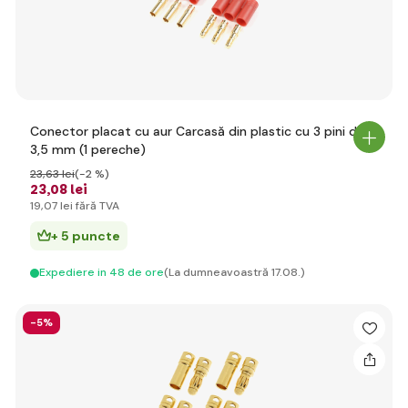
Conector placat cu aur Carcasă din plastic cu 3 pini de
3,5 mm (1 pereche)
23
,63 lei
(-2 %)
23
,08 lei
19
,07 lei
fără TVA
+ 5 puncte
Expediere in 48 de ore
(La dumneavoastră 17.08.)
-5%