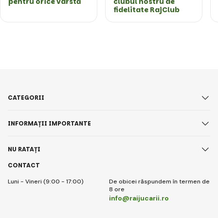
pentru orice vârstă
clubul nostru de
fidelitate RajClub
CATEGORII
INFORMAȚII IMPORTANTE
NU RATAȚI
CONTACT
Luni - Vineri (9:00 - 17:00)
De obicei răspundem în termen de
8 ore
info@raijucarii.ro