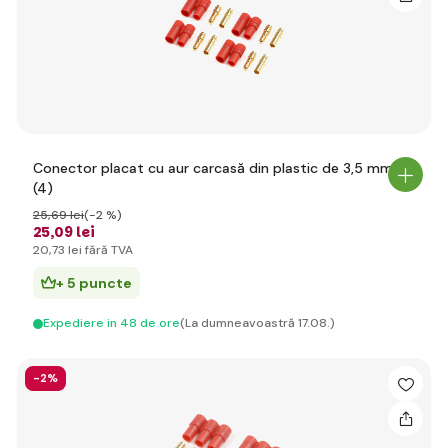
Conector placat cu aur carcasă din plastic de 3,5 mm
(4)
25
,69 lei
(-2 %)
25
,09 lei
20
,73 lei
fără TVA
+ 5 puncte
Expediere in 48 de ore
(La dumneavoastră 17.08.)
-2%