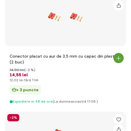
Conector placat cu aur de 3,5 mm cu capac din plastic
(2 buc)
14
,90 lei
(-2 %)
14
,55 lei
12
,02 lei
fără TVA
+ 3 puncte
Expediere in 48 de ore
(La dumneavoastră 17.08.)
-2%