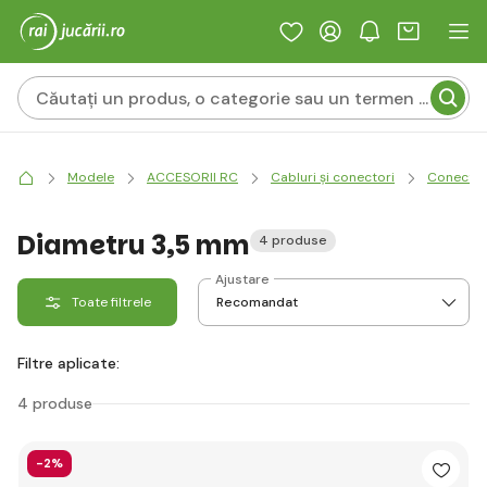
Modele
ACCESORII RC
Cabluri și conectori
Conector
Diametru 3,5 mm
4 produse
Ajustare
Toate filtrele
Filtre aplicate:
4 produse
-2%