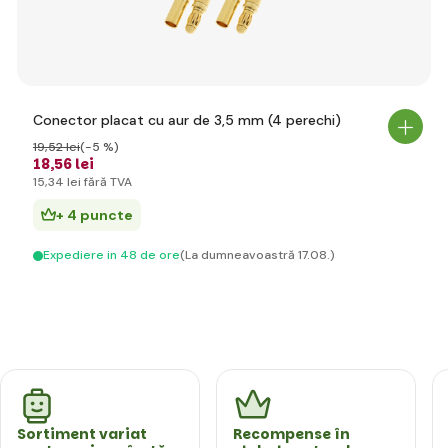
Conector placat cu aur de 3,5 mm (4 perechi)
19
,52 lei
(-5 %)
18
,56 lei
15
,34 lei
fără TVA
+ 4 puncte
Expediere in 48 de ore
(La dumneavoastră 17.08.)
Sortiment variat
Recompense în