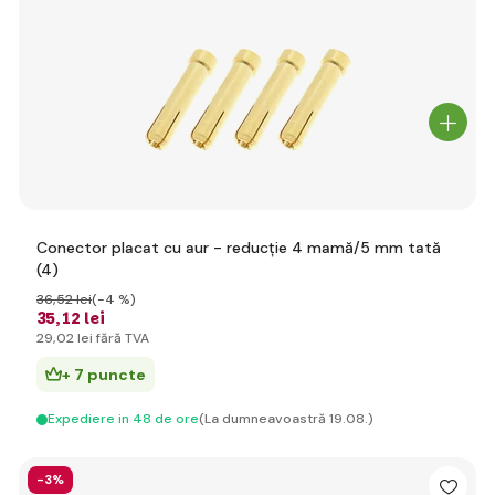
Conector placat cu aur - reducție 4 mamă/5 mm tată
(4)
36
,52 lei
(-4 %)
35
,12 lei
29
,02 lei
fără TVA
+ 7 puncte
Expediere in 48 de ore
(La dumneavoastră 19.08.)
-3%