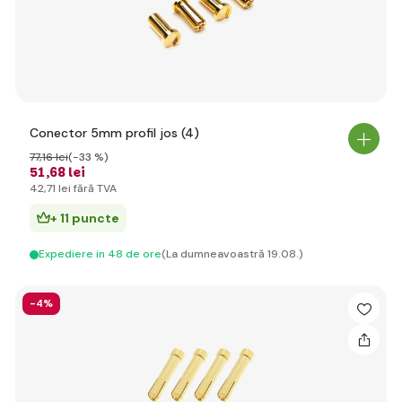
Conector 5mm profil jos (4)
77
,16 lei
(-33 %)
51
,68 lei
42
,71 lei
fără TVA
+ 11 puncte
Expediere in 48 de ore
(La dumneavoastră 19.08.)
-4%