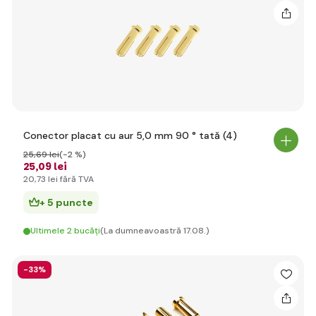
Conector placat cu aur 5,0 mm 90 ° tată (4)
25
,69 lei
(-2 %)
25
,09 lei
20
,73 lei
fără TVA
+ 5 puncte
Ultimele 2 bucăți
(La dumneavoastră 17.08.)
-33%