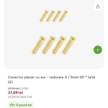
Conector placat cu aur - reducere 4 / 5mm 90 ° tată
(4)
27
,79 lei
(-3 %)
27
,09 lei
22
,39 lei
fără TVA
+ 5 puncte