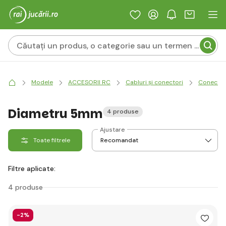
Modele
ACCESORII RC
Cabluri și conectori
Conector
Diametru 5mm
4 produse
Ajustare
Toate filtrele
Filtre aplicate:
4 produse
-2%