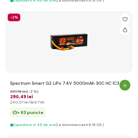
Expediere in 48 de ore
(La dumneavoastră 18.08.)
-2%
Spectrum Smart G2 LiPo 7.4V 5000mAh 30C HC IC3
297
,76 lei
(-2 %)
290
,49 lei
240
,07 lei
fără TVA
+ 63 puncte
Expediere in 48 de ore
(La dumneavoastră 18.08.)