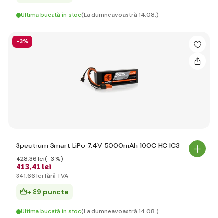
Ultima bucată în stoc
(La dumneavoastră 14.08.)
-3%
Spectrum Smart LiPo 7.4V 5000mAh 100C HC IC3
428
,36 lei
(-3 %)
413
,41 lei
341
,66 lei
fără TVA
+ 89 puncte
Ultima bucată în stoc
(La dumneavoastră 14.08.)