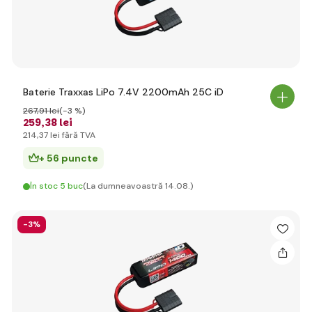
Baterie Traxxas LiPo 7.4V 2200mAh 25C iD
267
,91 lei
(-3 %)
259
,38 lei
214
,37 lei
fără TVA
+ 56 puncte
În stoc 5 buc
(La dumneavoastră 14.08.)
-3%