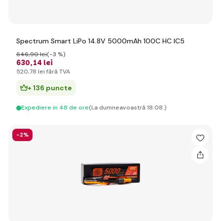
Spectrum Smart LiPo 14.8V 5000mAh 100C HC IC5
646
,90 lei
(-3 %)
630
,14 lei
520
,78 lei
fără TVA
+ 136 puncte
Expediere in 48 de ore
(La dumneavoastră 18.08.)
-2%