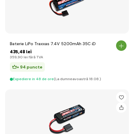
Baterie LiPo Traxxas 7.4V 5200mAh 35C iD
435
,48 lei
359
,90 lei
fără TVA
+ 94 puncte
Expediere in 48 de ore
(La dumneavoastră 18.08.)