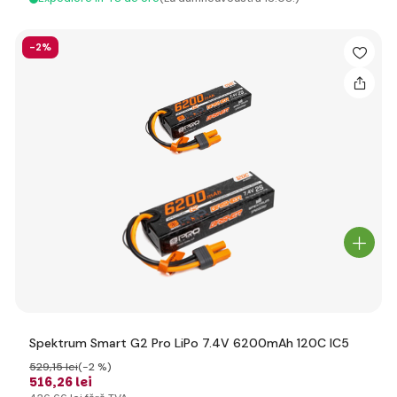
-2%
Spektrum Smart G2 Pro LiPo 7.4V 6200mAh 120C IC5
529
,15 lei
(-2 %)
516
,26 lei