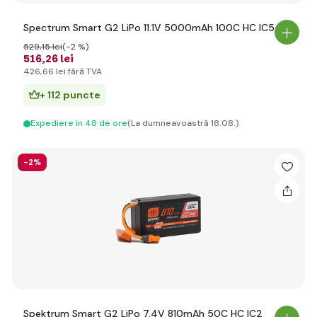
Spectrum Smart G2 LiPo 11.1V 5000mAh 100C HC IC5
529
,15 lei
(-2 %)
516
,26 lei
426
,66 lei
fără TVA
+ 112 puncte
Expediere in 48 de ore
(La dumneavoastră 18.08.)
-2%
Spektrum Smart G2 LiPo 7.4V 810mAh 50C HC IC2