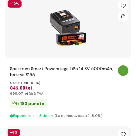
-10%
Spektrum Smart Powerstage LiPo 14.8V 5000mAh,
baterie S155
942
,61 lei
(-10 %)
845
,88 lei
699
,07 lei
fără TVA
+ 183 puncte
Expediere in 48 de ore
(La dumneavoastră 18.08.)
-5%