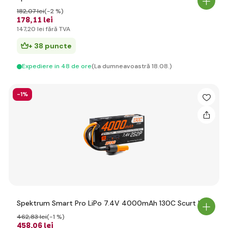
182
,07 lei
(-2 %)
178
,11 lei
147
,20 lei
fără TVA
+ 38 puncte
Expediere in 48 de ore
(La dumneavoastră 18.08.)
-1%
Spektrum Smart Pro LiPo 7.4V 4000mAh 130C Scurt IC5
462
,83 lei
(-1 %)
458
,06 lei