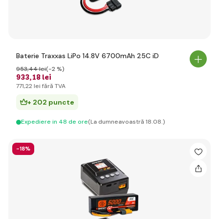
Baterie Traxxas LiPo 14.8V 6700mAh 25C iD
953
,44 lei
(-2 %)
933
,18 lei
771
,22 lei
fără TVA
+ 202 puncte
Expediere in 48 de ore
(La dumneavoastră 18.08.)
-18%