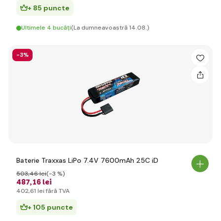
+ 85 puncte
Ultimele 4 bucăți
(La dumneavoastră 14.08.)
-3%
Baterie Traxxas LiPo 7.4V 7600mAh 25C iD
503
,46 lei
(-3 %)
487
,16 lei
402
,61 lei
fără TVA
+ 105 puncte