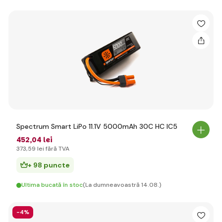
Spectrum Smart LiPo 11.1V 5000mAh 30C HC IC5
452
,04 lei
373
,59 lei
fără TVA
+ 98 puncte
Ultima bucată în stoc
(La dumneavoastră 14.08.)
-4%