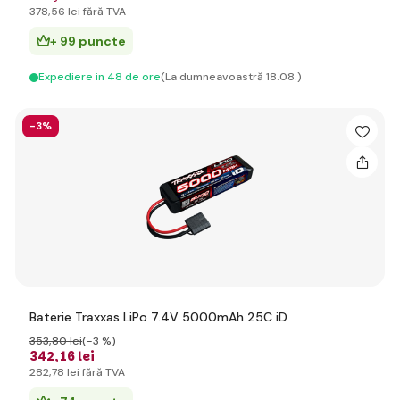
378
,56 lei
fără TVA
+ 99 puncte
Expediere in 48 de ore
(La dumneavoastră 18.08.)
-3%
Baterie Traxxas LiPo 7.4V 5000mAh 25C iD
353
,80 lei
(-3 %)
342
,16 lei
282
,78 lei
fără TVA