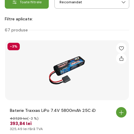
Toate filtrele
Filtre aplicate:
67 produse
-3%
Baterie Traxxas LiPo 7.4V 5800mAh 25C iD
407
,29 lei
(-3 %)
393
,84 lei
325
,49 lei
fără TVA