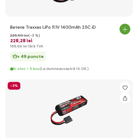
Baterie Traxxas LiPo 11.1V 1400mAh 25C iD
235
,50 lei
(-3 %)
228
,28 lei
188
,66 lei
fără TVA
+ 49 puncte
În stoc > 5 buc
(La dumneavoastră 14.08.)
-3%