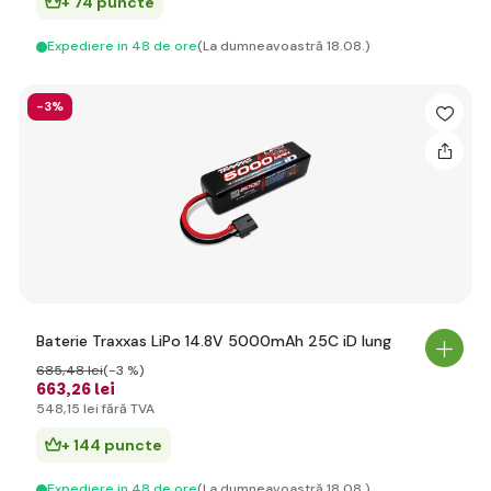
+ 74 puncte
Expediere in 48 de ore
(La dumneavoastră 18.08.)
-3%
Baterie Traxxas LiPo 14.8V 5000mAh 25C iD lung
685
,48 lei
(-3 %)
663
,26 lei
548
,15 lei
fără TVA
+ 144 puncte
Expediere in 48 de ore
(La dumneavoastră 18.08.)