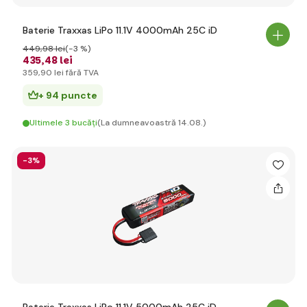
Baterie Traxxas LiPo 11.1V 4000mAh 25C iD
449
,98 lei
(-3 %)
435
,48 lei
359
,90 lei
fără TVA
+ 94 puncte
Ultimele 3 bucăți
(La dumneavoastră 14.08.)
-3%