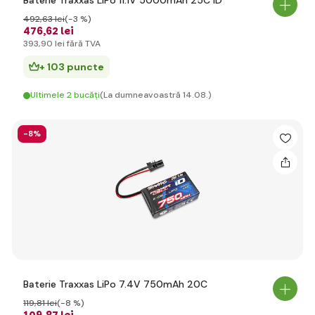
Baterie Traxxas LiPo 11.1V 5000mAh 25C iD
492
,63 lei
(-3 %)
476
,62 lei
393
,90 lei
fără TVA
+ 103 puncte
Ultimele 2 bucăți
(La dumneavoastră 14.08.)
-8%
Baterie Traxxas LiPo 7.4V 750mAh 20C
119
,81 lei
(-8 %)