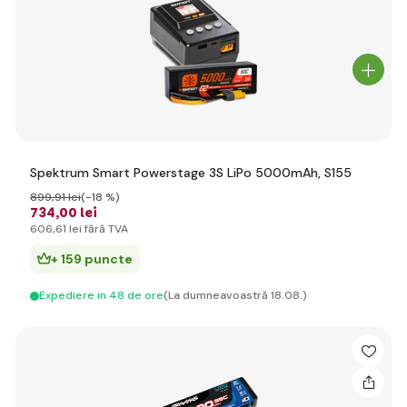
Spektrum Smart Powerstage 3S LiPo 5000mAh, S155
899
,91 lei
(-18 %)
734
,00 lei
606
,61 lei
fără TVA
+ 159 puncte
Expediere in 48 de ore
(La dumneavoastră 18.08.)