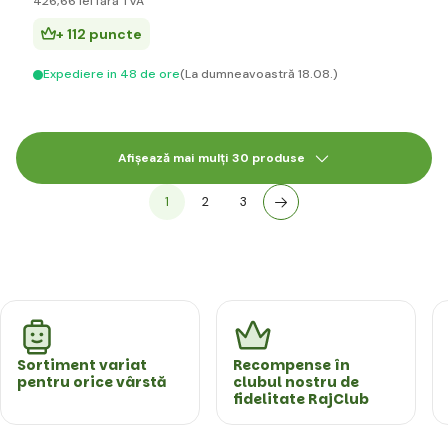
426
,66 lei
fără TVA
+ 112 puncte
Expediere in 48 de ore
(La dumneavoastră 18.08.)
Afișează mai mulți 30 produse
1
2
3
Sortiment variat
Recompense în
pentru orice vârstă
clubul nostru de
fidelitate RajClub