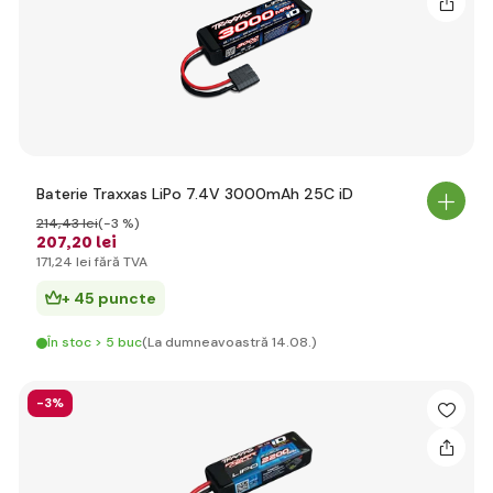
Baterie Traxxas LiPo 7.4V 3000mAh 25C iD
214
,43 lei
(-3 %)
207
,20 lei
171
,24 lei
fără TVA
+ 45 puncte
În stoc > 5 buc
(La dumneavoastră 14.08.)
-3%