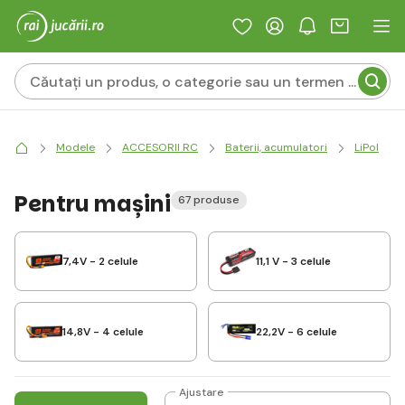
Modele
ACCESORII RC
Baterii, acumulatori
LiPol
Pentru mașini
67 produse
7,4V - 2 celule
11,1 V - 3 celule
14,8V - 4 celule
22,2V - 6 celule
Ajustare