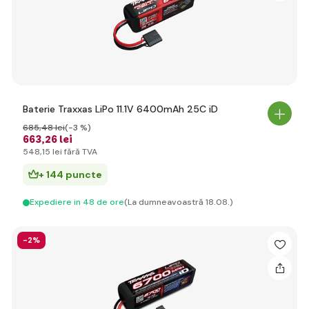
Baterie Traxxas LiPo 11.1V 6400mAh 25C iD
685
,48 lei
(-3 %)
663
,26 lei
548
,15 lei
fără TVA
+ 144 puncte
Expediere in 48 de ore
(La dumneavoastră 18.08.)
-2%