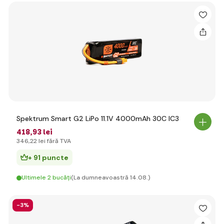
Spektrum Smart G2 LiPo 11.1V 4000mAh 30C IC3
418
,93 lei
346
,22 lei
fără TVA
+ 91 puncte
Ultimele 2 bucăți
(La dumneavoastră 14.08.)
-3%