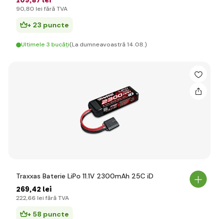
109
,87 lei
90
,80 lei
fără TVA
+ 23 puncte
Ultimele 3 bucăți
(La dumneavoastră 14.08.)
Traxxas Baterie LiPo 11.1V 2300mAh 25C iD
269
,42 lei
222
,66 lei
fără TVA
+ 58 puncte