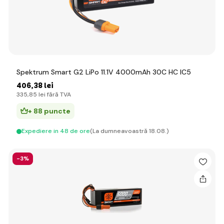
Spektrum Smart G2 LiPo 11.1V 4000mAh 30C HC IC5
406
,38 lei
335
,85 lei
fără TVA
+ 88 puncte
Expediere in 48 de ore
(La dumneavoastră 18.08.)
-3%