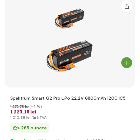
Spektrum Smart G2 Pro LiPo 22.2V 6800mAh 120C IC5
1 272
,78 lei
(-4 %)
1 223
,16 lei
1 010
,88 lei
fără TVA
+ 265 puncte