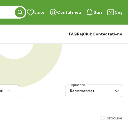
Liste
Contul meu
Știri
Coș
FAQ
RajClub
Contactați-ne
Ajustare
ui
30 produse