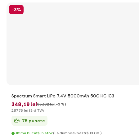
-3%
Spectrum Smart LiPo 7.4V 5000mAh 50C HC IC3
348
,19 lei
357
,92 lei
(-3 %)
287
,76 lei
fără TVA
+ 75 puncte
Ultima bucată în stoc
(La dumneavoastră 13.08.)