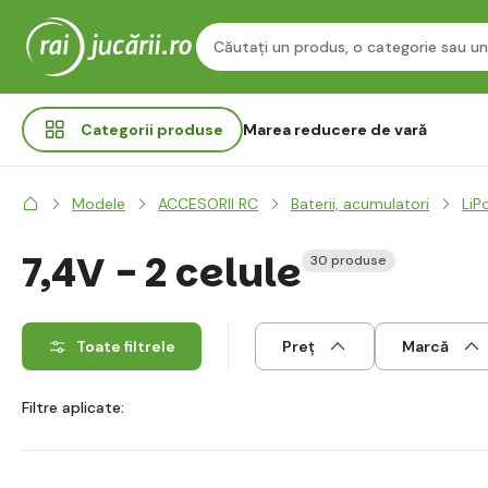
Categorii
produse
Marea reducere de vară
Modele
ACCESORII RC
Baterii, acumulatori
LiPo
7,4V - 2 celule
30 produse
Toate filtrele
Preț
Marcă
Filtre aplicate: