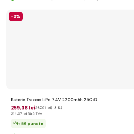
-3%
Baterie Traxxas LiPo 7.4V 2200mAh 25C iD
259
,38 lei
267
,91 lei
(-3 %)
214
,37 lei
fără TVA
+ 56 puncte