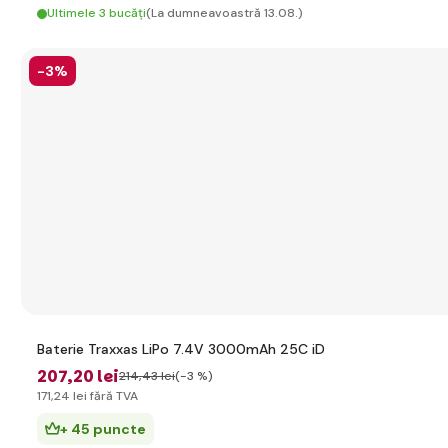
Ultimele 3 bucăți
(La dumneavoastră 13.08.)
-3%
Baterie Traxxas LiPo 7.4V 3000mAh 25C iD
207
,20 lei
214
,43 lei
(-3 %)
171
,24 lei
fără TVA
+ 45 puncte