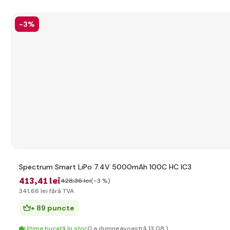
-3%
Spectrum Smart LiPo 7.4V 5000mAh 100C HC IC3
413
,41 lei
428
,36 lei
(-3 %)
341
,66 lei
fără TVA
+ 89 puncte
Ultima bucată în stoc
(La dumneavoastră 13.08.)