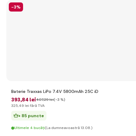
-3%
Baterie Traxxas LiPo 7.4V 5800mAh 25C iD
393
,84 lei
407
,29 lei
(-3 %)
325
,49 lei
fără TVA
+ 85 puncte
Ultimele 4 bucăți
(La dumneavoastră 13.08.)