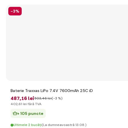
-3%
Baterie Traxxas LiPo 7.4V 7600mAh 25C iD
487
,16 lei
503
,46 lei
(-3 %)
402
,61 lei
fără TVA
+ 105 puncte
Ultimele 2 bucăți
(La dumneavoastră 13.08.)