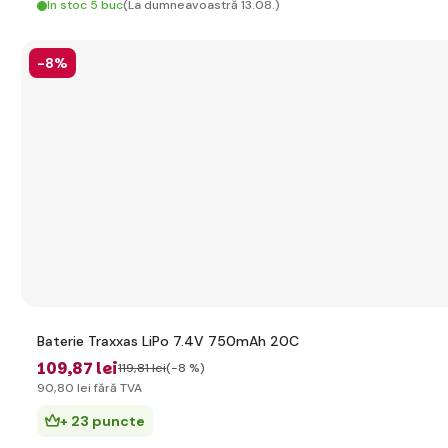
În stoc 5 buc
(La dumneavoastră 13.08.)
-8%
Baterie Traxxas LiPo 7.4V 750mAh 20C
109
,87 lei
119
,81 lei
(-8 %)
90
,80 lei
fără TVA
+ 23 puncte