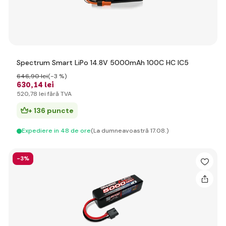
Spectrum Smart LiPo 14.8V 5000mAh 100C HC IC5
646
,90 lei
(-3 %)
630
,14 lei
520
,78 lei
fără TVA
+ 136 puncte
Expediere in 48 de ore
(La dumneavoastră 17.08.)
-3%