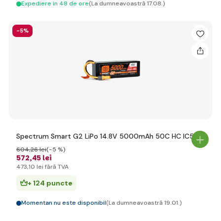
Expediere in 48 de ore
(La dumneavoastră 17.08.)
-5%
Spectrum Smart G2 LiPo 14.8V 5000mAh 50C HC IC5
604
,26 lei
(-5 %)
572
,45 lei
473
,10 lei
fără TVA
+ 124 puncte
Momentan nu este disponibil
(La dumneavoastră 19.01.)