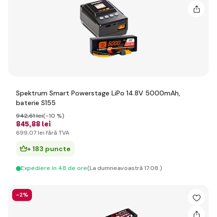
Spektrum Smart Powerstage LiPo 14.8V 5000mAh,
baterie S155
942
,61 lei
(-10 %)
845
,88 lei
699
,07 lei
fără TVA
+ 183 puncte
Expediere in 48 de ore
(La dumneavoastră 17.08.)
-2%