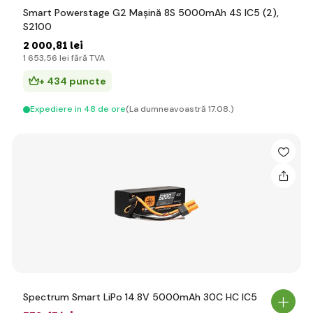
Smart Powerstage G2 Mașină 8S 5000mAh 4S IC5 (2),
S2100
2 000
,81 lei
1 653
,56 lei
fără TVA
+ 434 puncte
Expediere in 48 de ore
(La dumneavoastră 17.08.)
Spectrum Smart LiPo 14.8V 5000mAh 30C HC IC5