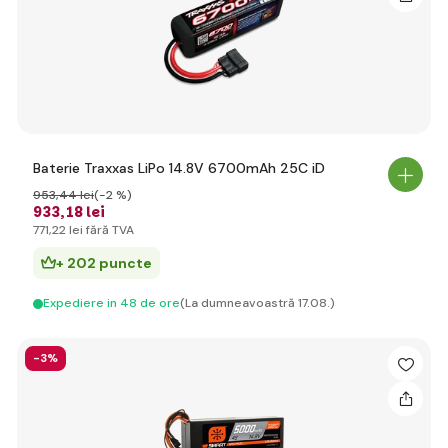
Baterie Traxxas LiPo 14.8V 6700mAh 25C iD
953
,44 lei
(-2 %)
933
,18 lei
771
,22 lei
fără TVA
+ 202 puncte
Expediere in 48 de ore
(La dumneavoastră 17.08.)
-3%