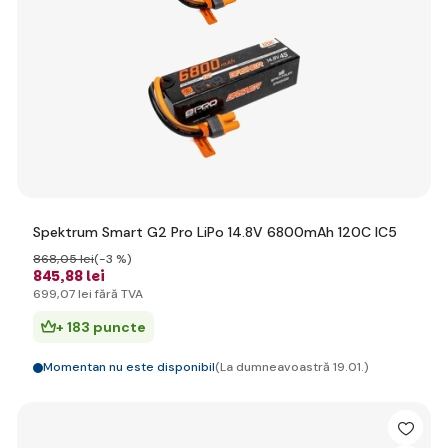
Spektrum Smart G2 Pro LiPo 14.8V 6800mAh 120C IC5
868
,05 lei
(-3 %)
845
,88 lei
699
,07 lei
fără TVA
+ 183 puncte
Momentan nu este disponibil
(La dumneavoastră 19.01.)