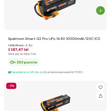
Spektrum Smart G2 Pro LiPo 14.8V 10000mAh 120C IC5
1 215
,19 lei
(-4 %)
1 167
,47 lei
964
,85 lei
fără TVA
+ 253 puncte
Expediere in 48 de ore
(La dumneavoastră 17.08.)
-3%