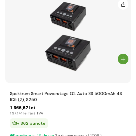
Spektrum Smart Powerstage G2 Auto 8S 5000mAh 4S
IC5 (2), S250
1 666
,67 lei
1 377
,41 lei
fără TVA
+ 362 puncte
Expediere in 48 de ore
(La dumneavoastră 17.08.)