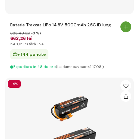
Baterie Traxxas LiPo 14.8V 5000mAh 25C iD lung
685
,48 lei
(-3 %)
663
,26 lei
548
,15 lei
fără TVA
+ 144 puncte
Expediere in 48 de ore
(La dumneavoastră 17.08.)
-4%