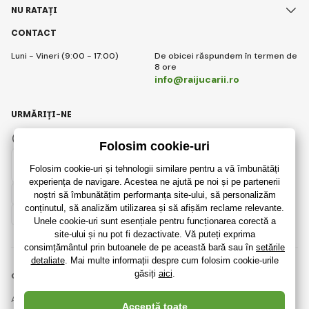
NU RATAȚI
CONTACT
Luni - Vineri (9:00 - 17:00)
De obicei răspundem în termen de
8 ore
info@raijucarii.ro
URMĂRIȚI-NE
Facebook
Instagram
Romanian
© 2018 - 2026 RaiJucării.ro, Toate drepturile rezervate
Această pagină este protejată prin reCAPTCHA și se aplică