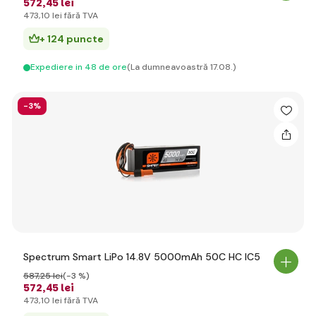
572
,45 lei
473
,10 lei
fără TVA
+ 124 puncte
Expediere in 48 de ore
(La dumneavoastră 17.08.)
-3%
Spectrum Smart LiPo 14.8V 5000mAh 50C HC IC5
587
,25 lei
(-3 %)
572
,45 lei
473
,10 lei
fără TVA