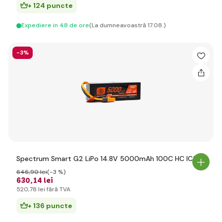
+ 124 puncte
Expediere in 48 de ore
(La dumneavoastră 17.08.)
-3%
Spectrum Smart G2 LiPo 14.8V 5000mAh 100C HC IC5
646
,90 lei
(-3 %)
630
,14 lei
520
,78 lei
fără TVA
+ 136 puncte