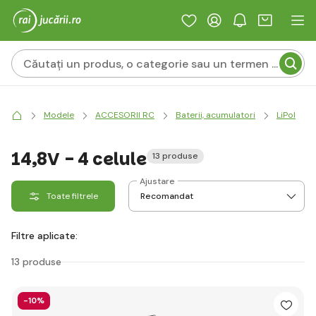
Modele
ACCESORII RC
Baterii, acumulatori
LiPol
14,8V - 4 celule
13 produse
Ajustare
Toate filtrele
Filtre aplicate:
13 produse
-10%