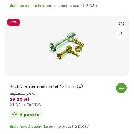
Ultima bucată în stoc
(La dumneavoastră 13.08.)
-2%
Krick Siren semnal metal 4x11 mm (2)
29
,80 lei
(-2 %)
29
,10 lei
24
,05 lei
fără TVA
+ 6 puncte
Ultimele 2 bucăți
(La dumneavoastră 13.08.)