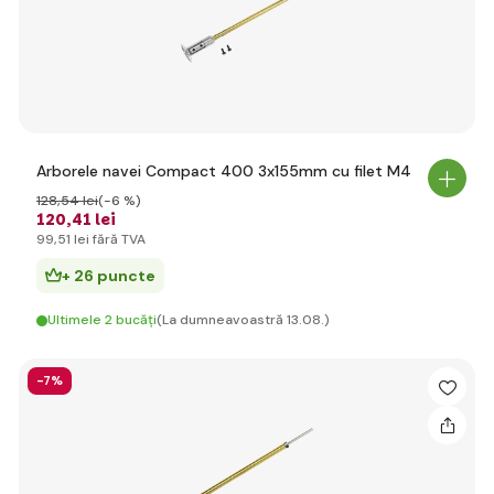
Arborele navei Compact 400 3x155mm cu filet M4
128
,54 lei
(-6 %)
120
,41 lei
99
,51 lei
fără TVA
+ 26 puncte
Ultimele 2 bucăți
(La dumneavoastră 13.08.)
-7%