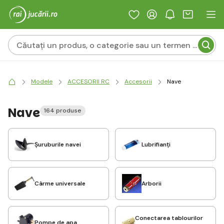
Modele
ACCESORII RC
Accesorii
Nave
Nave
164 produse
Șuruburile navei
Lubrifianți
Cârme universale
Arborii
Conectarea tablourilor
Pompe de apa