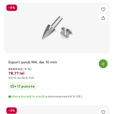
-6%
Suport șurub M4, dia. 10 mm
83
,84 lei
(-6 %)
78
,77 lei
65
,10 lei
fără TVA
+ 17 puncte
Ultima bucată în stoc
(La dumneavoastră 13.08.)
-2%