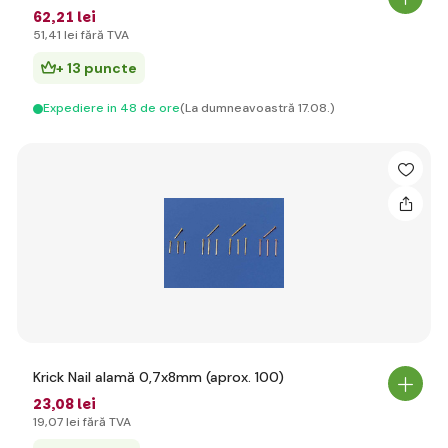
62
,21 lei
51
,41 lei
fără TVA
+ 13 puncte
Expediere in 48 de ore
(La dumneavoastră 17.08.)
Krick Nail alamă 0,7x8mm (aprox. 100)
23
,08 lei
19
,07 lei
fără TVA