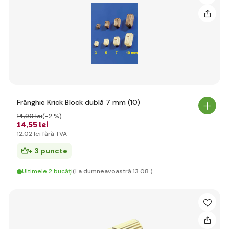
Frânghie Krick Block dublă 7 mm (10)
14
,90 lei
(-2 %)
14
,55 lei
12
,02 lei
fără TVA
+ 3 puncte
Ultimele 2 bucăți
(La dumneavoastră 13.08.)