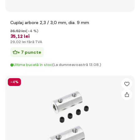
Cuplaj arbore 2,3 / 3,0 mm, dia. 9 mm
36
,52 lei
(-4 %)
35
,12 lei
29
,02 lei
fără TVA
+ 7 puncte
Ultima bucată în stoc
(La dumneavoastră 13.08.)
-4%