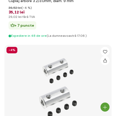
Cuplaj arbore 3.2/3.0mm, diam. 9 mm
36
,52 lei
(-4 %)
35
,12 lei
29
,02 lei
fără TVA
+ 7 puncte
Expediere in 48 de ore
(La dumneavoastră 17.08.)
-4%