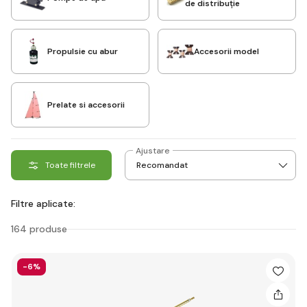
de distribuție
Propulsie cu abur
Accesorii model
Prelate si accesorii
Ajustare
Toate filtrele
Filtre aplicate:
164 produse
-6%