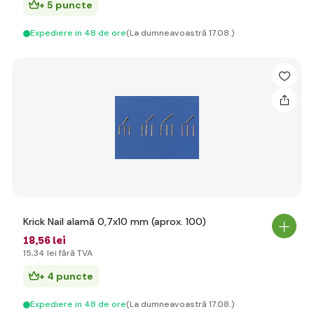
+ 5 puncte
Expediere in 48 de ore
(La dumneavoastră 17.08.)
Krick Nail alamă 0,7x10 mm (aprox. 100)
18
,56 lei
15
,34 lei
fără TVA
+ 4 puncte
Expediere in 48 de ore
(La dumneavoastră 17.08.)