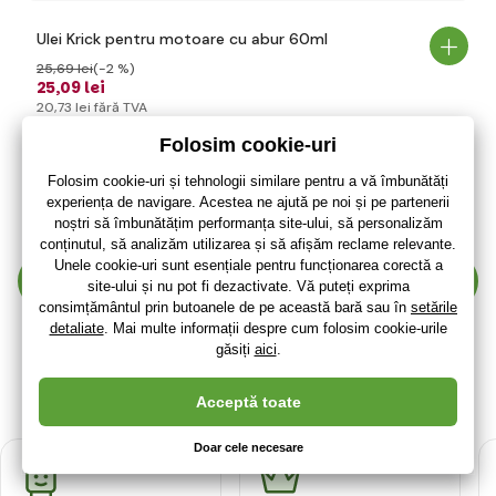
Ulei Krick pentru motoare cu abur 60ml
25
,69 lei
(-2 %)
25
,09 lei
20
,73 lei
fără TVA
+ 5 puncte
Expediere in 48 de ore
(La dumneavoastră 17.08.)
Afișează mai mulți 30 produse
1
2
3
4
5
6