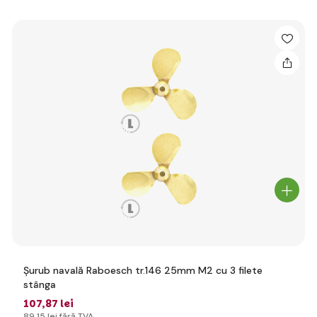
Șurub navală Raboesch tr.146 25mm M2 cu 3 filete
stânga
107
,87 lei
89
,15 lei
fără TVA