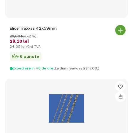
Elice Traxxas 42x59mm
29
,80 lei
(-2 %)
29
,10 lei
24
,05 lei
fără TVA
+ 6 puncte
Expediere in 48 de ore
(La dumneavoastră 17.08.)