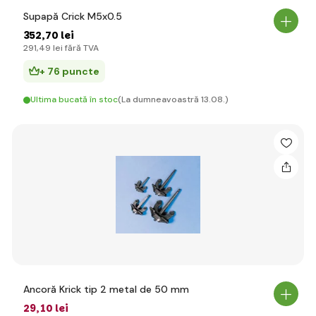
Supapă Crick M5x0.5
352
,70 lei
291
,49 lei
fără TVA
+ 76 puncte
Ultima bucată în stoc
(La dumneavoastră 13.08.)
Ancoră Krick tip 2 metal de 50 mm
29
,10 lei