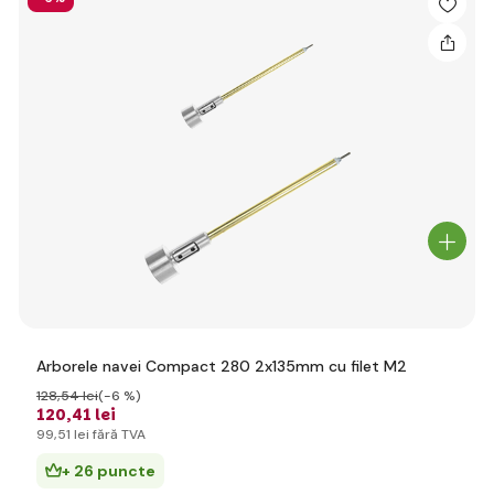
Arborele navei Compact 280 2x135mm cu filet M2
128
,54 lei
(-6 %)
120
,41 lei
99
,51 lei
fără TVA
+ 26 puncte