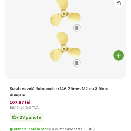
Șurub navală Raboesch tr.146 25mm M2 cu 3 filete
dreapta
107
,87 lei
89
,15 lei
fără TVA
+ 23 puncte
Ultima bucată în stoc
(La dumneavoastră 13.08.)