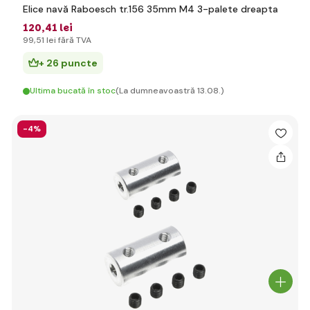
Elice navă Raboesch tr.156 35mm M4 3-palete dreapta
120
,41 lei
99
,51 lei
fără TVA
+ 26 puncte
Ultima bucată în stoc
(La dumneavoastră 13.08.)
-4%