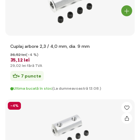
Cuplaj arbore 2,3 / 4,0 mm, dia. 9 mm
36
,52 lei
(-4 %)
35
,12 lei
29
,02 lei
fără TVA
+ 7 puncte
Ultima bucată în stoc
(La dumneavoastră 13.08.)
-4%