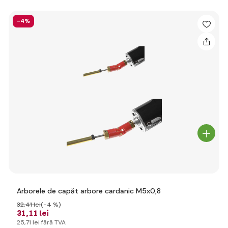
-4%
Arborele de capăt arbore cardanic M5x0,8
32
,41 lei
(-4 %)
31
,11 lei
25
,71 lei
fără TVA