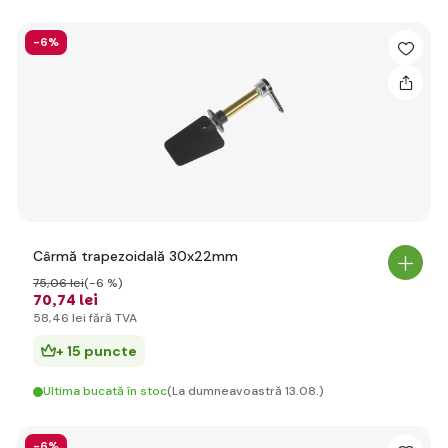
-6%
Cârmă trapezoidală 30x22mm
75
,06 lei
(-6 %)
70
,74 lei
58
,46 lei
fără TVA
+ 15 puncte
Ultima bucată în stoc
(La dumneavoastră 13.08.)
-6%