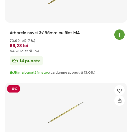
Arborele navei 3x155mm cu filet M4
70
,99 lei
(-7 %)
66
,23 lei
54
,73 lei
fără TVA
+ 14 puncte
Ultima bucată în stoc
(La dumneavoastră 13.08.)
-6%