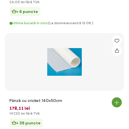
24
,05 lei
fără TVA
+ 6 puncte
Ultima bucată în stoc
(La dumneavoastră 13.08.)
Pânză cu cricket 140x50cm
178
,11 lei
147
,20 lei
fără TVA
+ 38 puncte