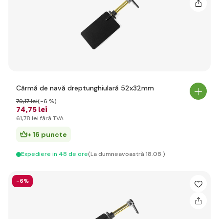
Cârmă de navă dreptunghiulară 52x32mm
79
,17 lei
(-6 %)
74
,75 lei
61
,78 lei
fără TVA
+ 16 puncte
Expediere in 48 de ore
(La dumneavoastră 18.08.)
-6%