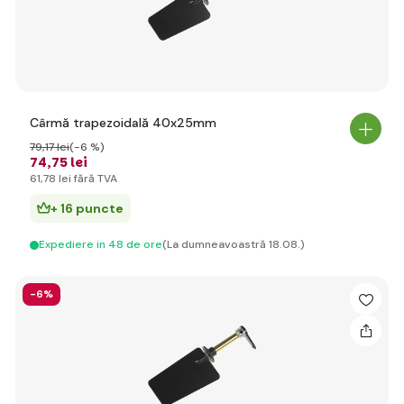
Cârmă trapezoidală 40x25mm
79
,17 lei
(-6 %)
74
,75 lei
61
,78 lei
fără TVA
+ 16 puncte
Expediere in 48 de ore
(La dumneavoastră 18.08.)
-6%