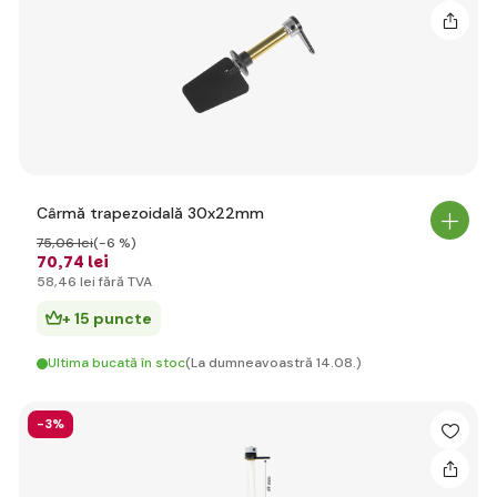
Cârmă trapezoidală 30x22mm
75
,06 lei
(-6 %)
70
,74 lei
58
,46 lei
fără TVA
+ 15 puncte
Ultima bucată în stoc
(La dumneavoastră 14.08.)
-3%