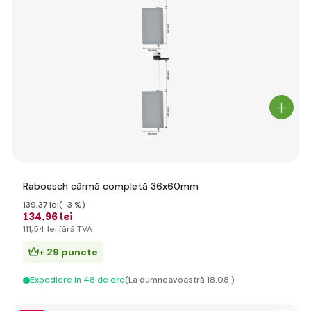
Raboesch cârmă completă 36x60mm
139
,37 lei
(-3 %)
134
,96 lei
111
,54 lei
fără TVA
+ 29 puncte
Expediere in 48 de ore
(La dumneavoastră 18.08.)