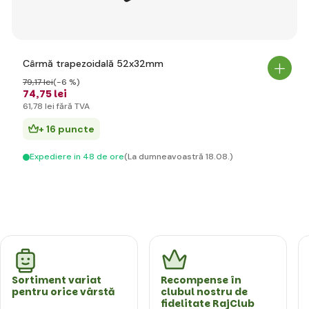
Cârmă trapezoidală 52x32mm
79
,17 lei
(-6 %)
74
,75 lei
61
,78 lei
fără TVA
+ 16 puncte
Expediere in 48 de ore
(La dumneavoastră 18.08.)
Sortiment variat
Recompense în
pentru orice vârstă
clubul nostru de
fidelitate RajClub