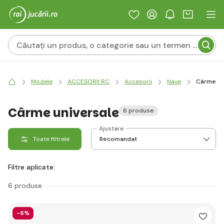
Modele
ACCESORII RC
Accesorii
Nave
Cârme un
Cârme universale
6 produse
Ajustare
Toate filtrele
Filtre aplicate:
6 produse
-6%