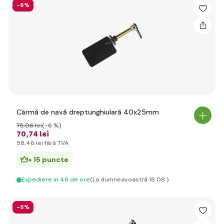
-6%
Cârmă de navă dreptunghiulară 40x25mm
75
,06 lei
(-6 %)
70
,74 lei
58
,46 lei
fără TVA
+ 15 puncte
Expediere in 48 de ore
(La dumneavoastră 18.08.)
-6%