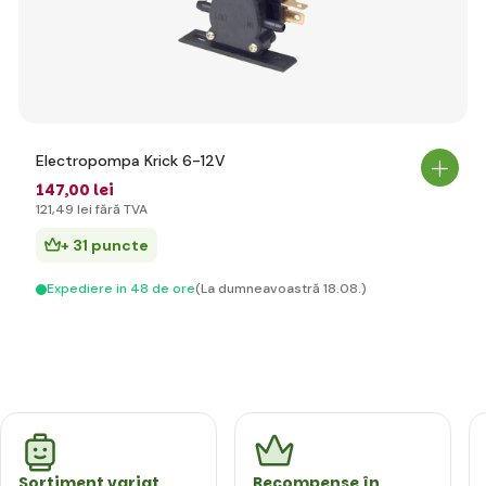
Electropompa Krick 6-12V
147
,00 lei
121
,49 lei
fără TVA
+ 31 puncte
Expediere in 48 de ore
(La dumneavoastră 18.08.)
Sortiment variat
Recompense în