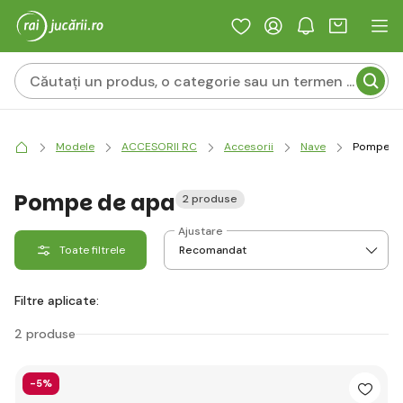
Modele
ACCESORII RC
Accesorii
Nave
Pompe de
Pompe de apa
2 produse
Ajustare
Toate filtrele
Filtre aplicate:
2 produse
-5%