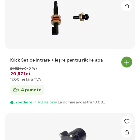
Krick Set de intrare + ieșire pentru răcire apă
21
,62 lei
(-5 %)
20
,57 lei
17
,00 lei
fără TVA
+ 4 puncte
Expediere in 48 de ore
(La dumneavoastră 18.08.)