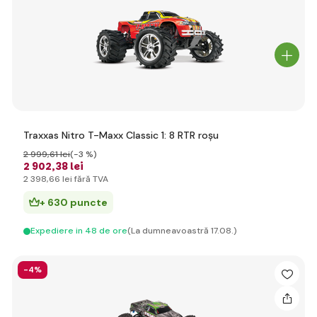
Traxxas Nitro T-Maxx Classic 1: 8 RTR roșu
2 999
,61 lei
(-3 %)
2 902
,38 lei
2 398
,66 lei
fără TVA
+ 630 puncte
Expediere in 48 de ore
(La dumneavoastră 17.08.)
-4%