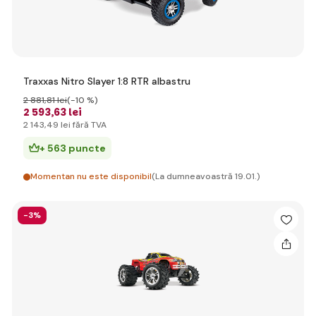
Traxxas Nitro Slayer 1:8 RTR albastru
2 881
,81 lei
(-10 %)
2 593
,63 lei
2 143
,49 lei
fără TVA
+ 563 puncte
Momentan nu este disponibil
(La dumneavoastră 19.01.)
-3%