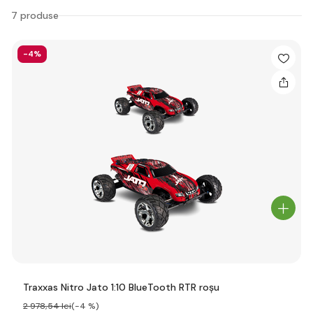
7 produse
-4%
Traxxas Nitro Jato 1:10 BlueTooth RTR roșu
2 978
,54 lei
(-4 %)