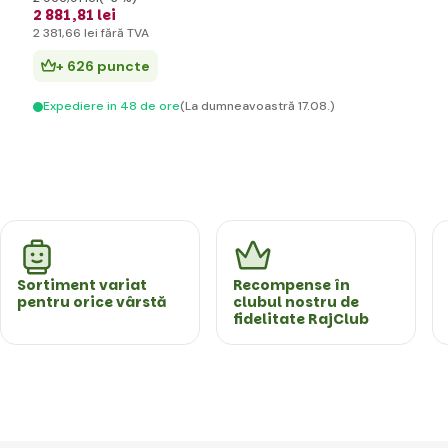
2 881
,81 lei
2 381
,66 lei
fără TVA
+ 626 puncte
Expediere in 48 de ore
(La dumneavoastră 17.08.)
Sortiment variat
Recompense în
pentru orice vârstă
clubul nostru de
fidelitate RajClub