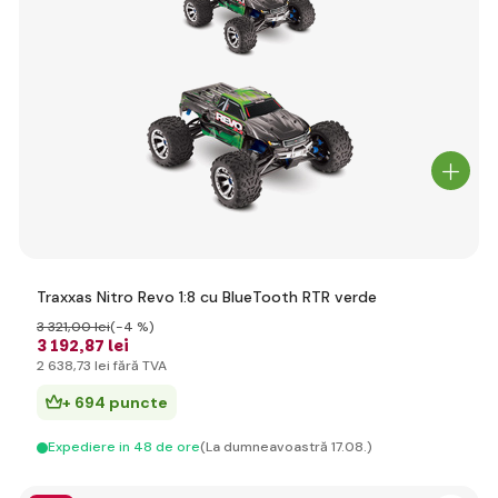
Traxxas Nitro Revo 1:8 cu BlueTooth RTR verde
3 321
,00 lei
(-4 %)
3 192
,87 lei
2 638
,73 lei
fără TVA
+ 694 puncte
Expediere in 48 de ore
(La dumneavoastră 17.08.)