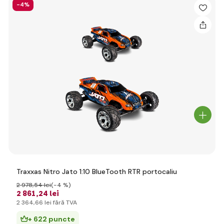
-4%
Traxxas Nitro Jato 1:10 BlueTooth RTR portocaliu
2 978
,54 lei
(-4 %)
2 861
,24 lei
2 364
,66 lei
fără TVA
+ 622 puncte