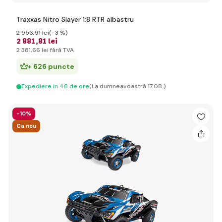
Traxxas Nitro Slayer 1:8 RTR albastru
2 956
,91 lei
(-3 %)
2 881
,81 lei
2 381
,66 lei
fără TVA
+ 626 puncte
Expediere in 48 de ore
(La dumneavoastră 17.08.)
-10%
Ca nou