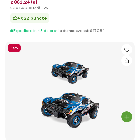
2 861
,24 lei
2 364
,66 lei
fără TVA
+ 622 puncte
Expediere in 48 de ore
(La dumneavoastră 17.08.)
-3%