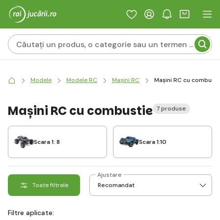
Modele
Modele RC
Mașini RC
Mașini RC cu combusti
Mașini RC cu combustie
7 produse
Scara 1: 8
Scara 1:10
Ajustare
Toate filtrele
Filtre aplicate: