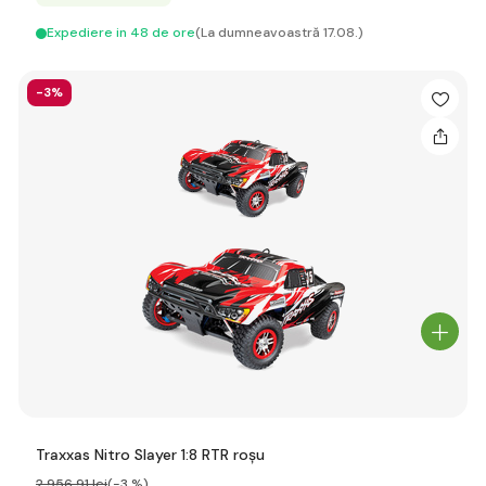
Expediere in 48 de ore
(La dumneavoastră 17.08.)
-3%
Traxxas Nitro Slayer 1:8 RTR roșu
2 956
,91 lei
(-3 %)