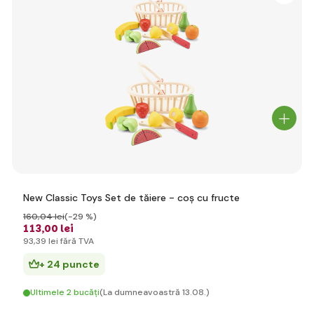
New Classic Toys Set de tăiere - coș cu fructe
160
,04 lei
(-29 %)
113
,00 lei
93
,39 lei
fără TVA
+ 24 puncte
Ultimele 2 bucăți
(La dumneavoastră 13.08.)