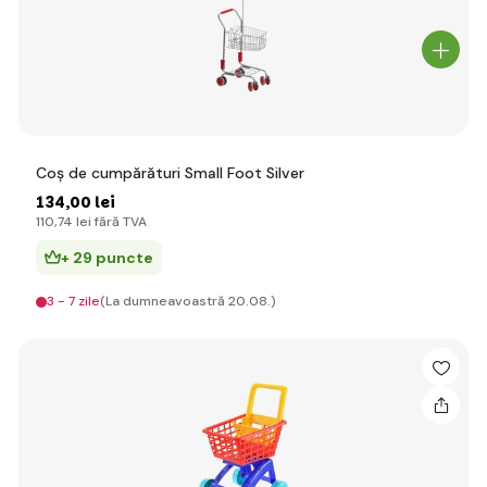
Coș de cumpărături Small Foot Silver
134
,00 lei
110
,74 lei
fără TVA
+ 29 puncte
3 - 7 zile
(La dumneavoastră 20.08.)