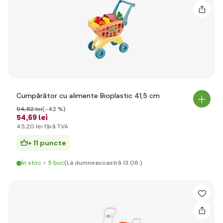
Cumpărător cu alimente Bioplastic 41,5 cm
94
,82 lei
(-42 %)
54
,69 lei
45
,20 lei
fără TVA
+ 11 puncte
În stoc > 5 buc
(La dumneavoastră 13.08.)