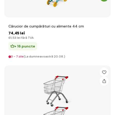
Cărucior de cumpărături cu alimente 44 cm
74
,45 lei
61
,53 lei
fără TVA
+ 16 puncte
3 - 7 zile
(La dumneavoastră 20.08.)