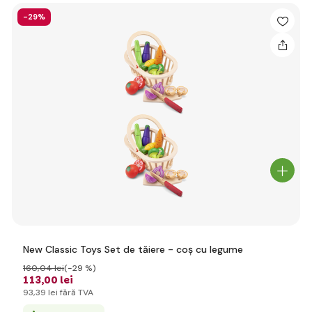
-29%
New Classic Toys Set de tăiere - coș cu legume
160
,04 lei
(-29 %)
113
,00 lei
93
,39 lei
fără TVA