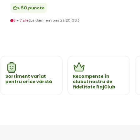
+ 50 puncte
3 - 7 zile
(La dumneavoastră 20.08.)
Sortiment variat
Recompense în
pentru orice vârstă
clubul nostru de
fidelitate RajClub