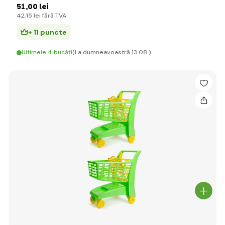
51
,00 lei
42
,15 lei
fără TVA
+ 11 puncte
Ultimele 4 bucăți
(La dumneavoastră 13.08.)