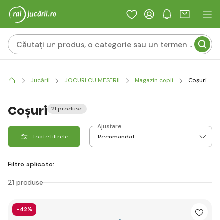
Jucării
JOCURI CU MESERII
Magazin copii
Coșuri
Coșuri
21 produse
Ajustare
Toate filtrele
Filtre aplicate:
21 produse
-42%