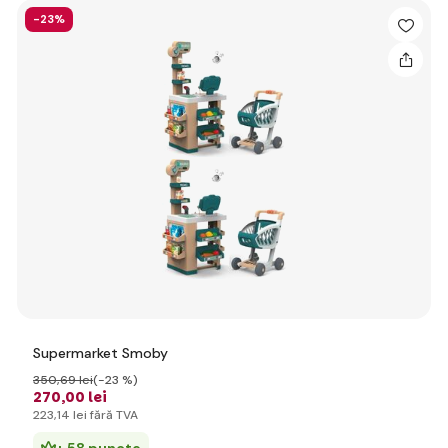
-23%
Supermarket Smoby
350
,69 lei
(-23 %)
270
,00 lei
223
,14 lei
fără TVA