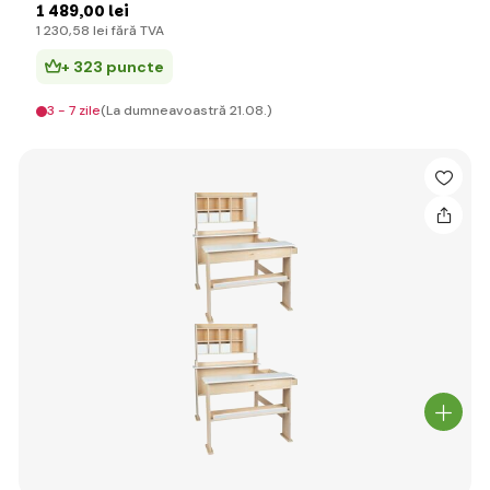
1 489
,00 lei
1 230
,58 lei
fără TVA
+ 323 puncte
3 - 7 zile
(La dumneavoastră 21.08.)