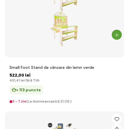
Small Foot Stand de vânzare din lemn verde
522
,00 lei
431
,41 lei
fără TVA
+ 113 puncte
3 - 7 zile
(La dumneavoastră 21.08.)