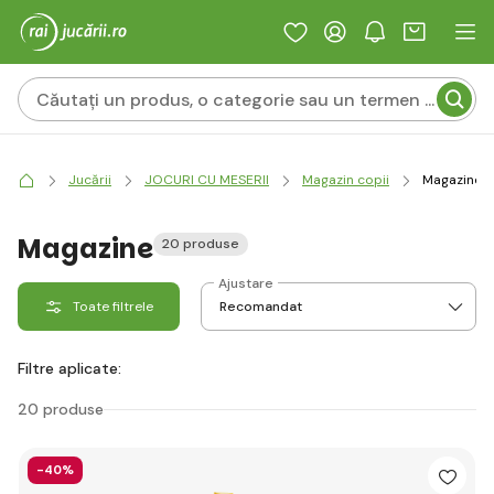
Jucării
JOCURI CU MESERII
Magazin copii
Magazine
Magazine
20 produse
Ajustare
Toate filtrele
Filtre aplicate:
20 produse
-40%