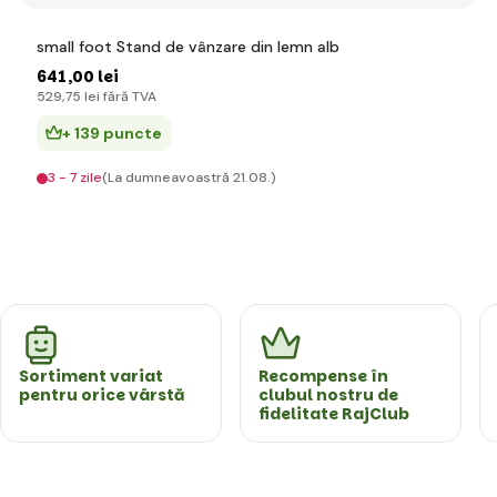
small foot Stand de vânzare din lemn alb
641
,00 lei
529
,75 lei
fără TVA
+ 139 puncte
3 - 7 zile
(La dumneavoastră 21.08.)
Sortiment variat
Recompense în
pentru orice vârstă
clubul nostru de
fidelitate RajClub