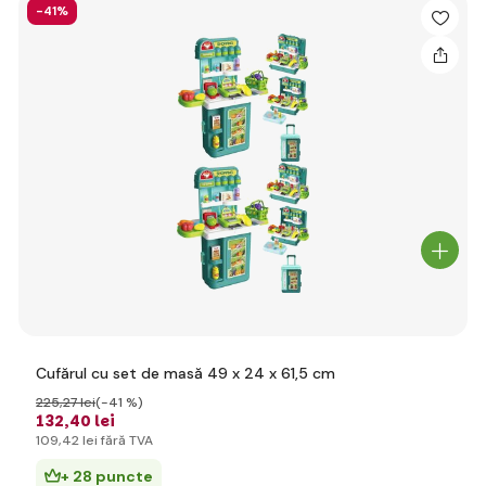
-41%
Cufărul cu set de masă 49 x 24 x 61,5 cm
225
,27 lei
(-41 %)
132
,40 lei
109
,42 lei
fără TVA
+ 28 puncte