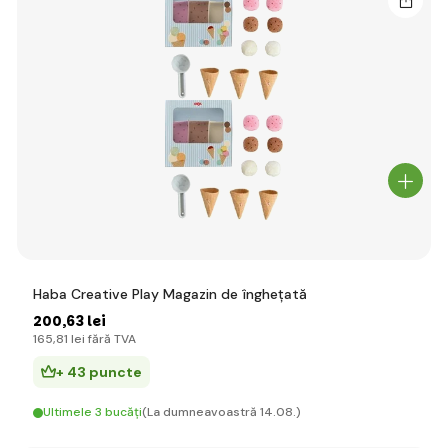
Haba Creative Play Magazin de înghețată
200
,63 lei
165
,81 lei
fără TVA
+ 43 puncte
Ultimele 3 bucăți
(La dumneavoastră 14.08.)