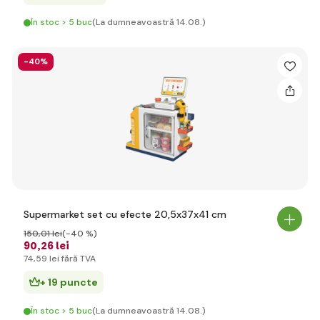
În stoc > 5 buc
(La dumneavoastră 14.08.)
-40%
Supermarket set cu efecte 20,5x37x41 cm
150
,01 lei
(-40 %)
90
,26 lei
74
,59 lei
fără TVA
+ 19 puncte
În stoc > 5 buc
(La dumneavoastră 14.08.)