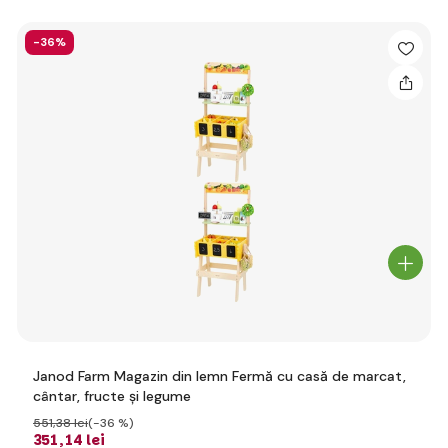
-36%
Janod Farm Magazin din lemn Fermă cu casă de marcat,
cântar, fructe și legume
551
,38 lei
(-36 %)
351
,14 lei