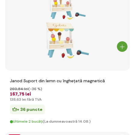
Janod Suport din lemn cu înghețată magnetică
260
,84 lei
(-36 %)
167
,75 lei
138
,63 lei
fără TVA
+ 36 puncte
Ultimele 2 bucăți
(La dumneavoastră 14.08.)