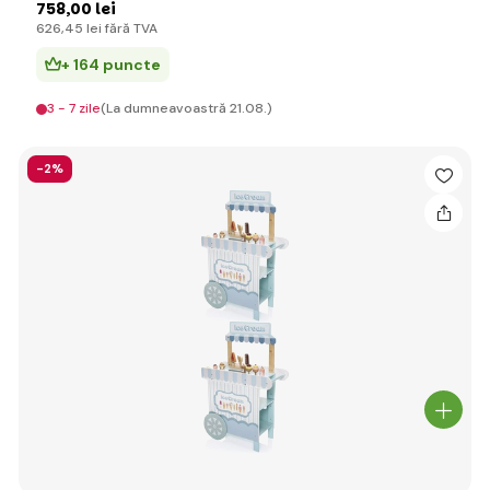
758
,00 lei
626
,45 lei
fără TVA
+ 164 puncte
3 - 7 zile
(La dumneavoastră 21.08.)
-2%