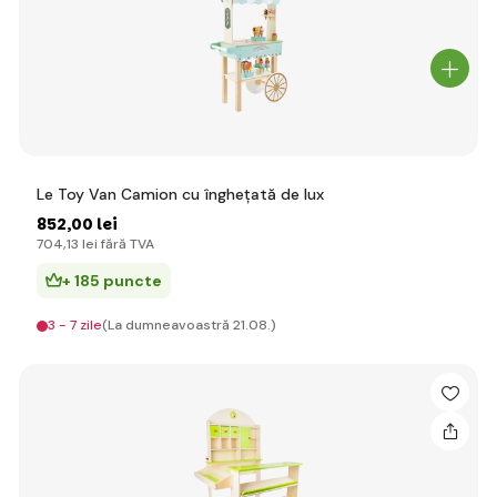
Le Toy Van Camion cu înghețată de lux
852
,00 lei
704
,13 lei
fără TVA
+ 185 puncte
3 - 7 zile
(La dumneavoastră 21.08.)