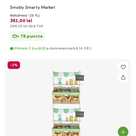
Smoby Smarty Market
501
,21 lei
(-28 %)
361
,00 lei
298
,35 lei
fără TVA
+ 78 puncte
Ultimele 2 bucăți
(La dumneavoastră 14.08.)
-2%