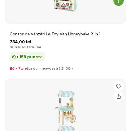
Contor de vânzări Le Toy Van Honeybake 2 în 1
734
,00 lei
606
,61 lei
fără TVA
+ 159 puncte
3 - 7 zile
(La dumneavoastră 21.08.)