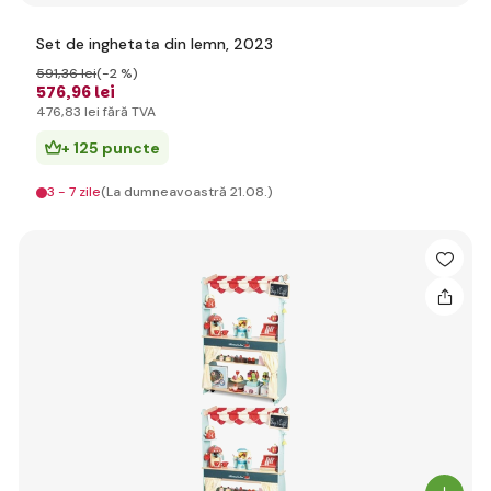
Set de inghetata din lemn, 2023
591
,36 lei
(-2 %)
576
,96 lei
476
,83 lei
fără TVA
+ 125 puncte
3 - 7 zile
(La dumneavoastră 21.08.)