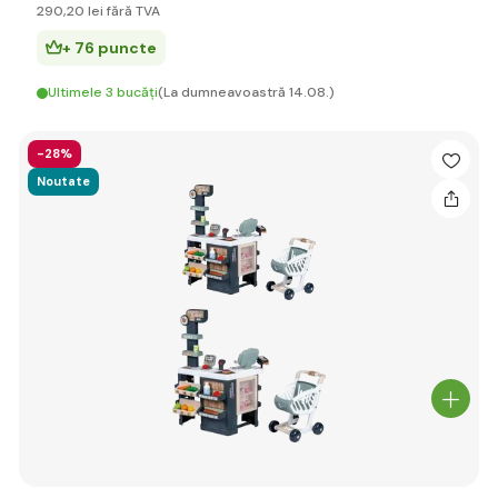
290
,20 lei
fără TVA
+ 76 puncte
Ultimele 3 bucăți
(La dumneavoastră 14.08.)
-28%
Noutate