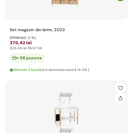
Set magazin din lemn, 2023
277
,19 lei
(-2 %)
270
,42 lei
223
,49 lei
fără TVA
+ 58 puncte
Ultimele 3 bucăți
(La dumneavoastră 14.08.)