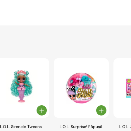
L.O.L. Sirenele Tweens
L.O.L. Surprise! Păpușă
L.O.L.