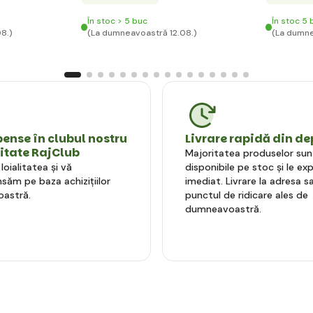
În stoc > 5 buc
În stoc 5 
8.)
(La dumneavoastră 12.08.)
(La dumne
nse în clubul nostru
Livrare rapidă din de
litate RajClub
Majoritatea produselor sun
oialitatea și vă
disponibile pe stoc și le e
ăm pe baza achizițiilor
imediat. Livrare la adresa sa
astră.
punctul de ridicare ales de
dumneavoastră.