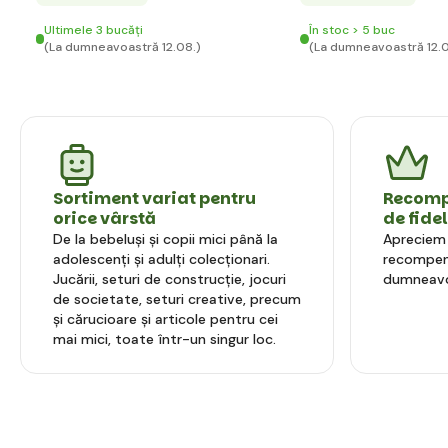
Ultimele 3 bucăți
În stoc > 5 buc
(La dumneavoastră 12.08.)
(La dumneavoastră 12.0
Sortiment variat pentru
Recompe
orice vârstă
de fide
De la bebeluși și copii mici până la
Apreciem l
adolescenți și adulți colecționari.
recompens
Jucării, seturi de construcție, jocuri
dumneavo
de societate, seturi creative, precum
și cărucioare și articole pentru cei
mai mici, toate într-un singur loc.