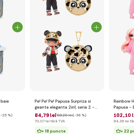
 baie
Pe! Pe! Pe! Papusa Surpriza si
Rainbow H
geanta eleganta 2in1, seria 2 -
Papusa - B
Gianni Wilde
84
,79 lei
102
,10 
(-25 %)
133
,20 lei
(-36 %)
70
,07 lei
fără TVA
84
,38 lei
fă
+ 18 puncte
+ 22 