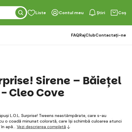
Liste
Contul meu
Știri
Coș
FAQ
RajClub
Contactați-ne
urprise! Sirene – Băiețel
- Cleo Cove
puși L.O.L. Surprise! Tweens neastâmpărate, care s-au
 cu o coadă minunat colorată, care își schimbă culoarea atunci
 în apă…
Vezi descrierea completă