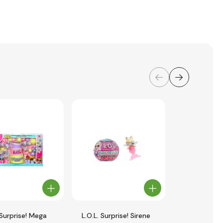
 Surprise! Mega
L.O.L. Surprise! Sirene
L.O.L. Surpr