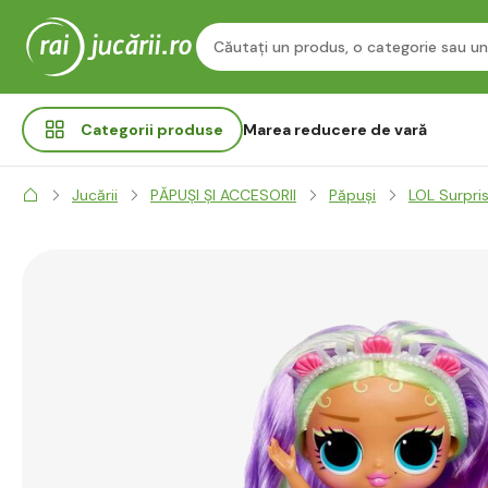
Categorii
produse
Marea reducere de vară
Jucării
PĂPUȘI ȘI ACCESORII
Păpuși
LOL Surpri