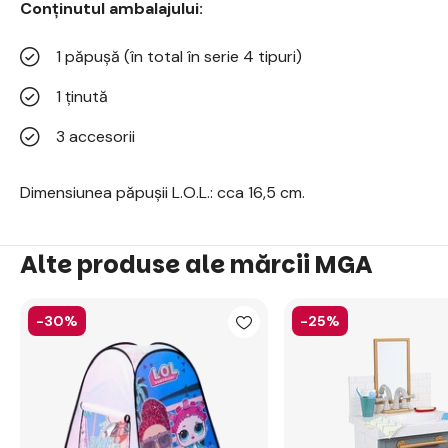
Conținutul ambalajului:
1 păpușă (în total în serie 4 tipuri)
1 ținută
3 accesorii
Dimensiunea păpușii L.O.L.: cca 16,5 cm.
Alte produse ale mărcii MGA
-30%
-25%