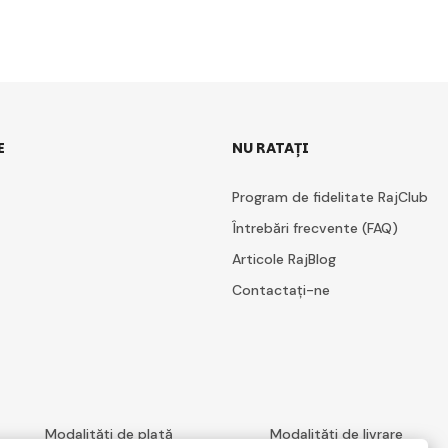
E
NU RATAȚI
Program de fidelitate RajClub
Întrebări frecvente (FAQ)
Articole RajBlog
Contactați-ne
Modalități de plată
Modalități de livrare