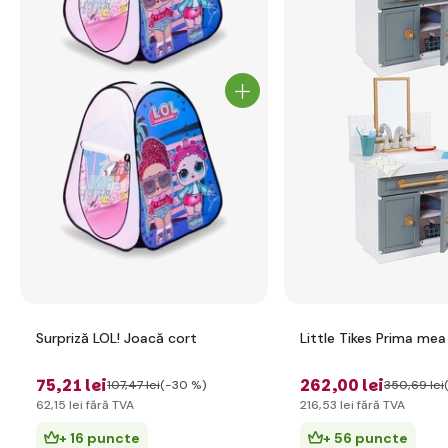
Surpriză LOL! Joacă cort
Little Tikes Prima mea
75
,21 lei
262
,00 lei
107
,47 lei
(-30 %)
350
,69 lei
62
,15 lei
fără TVA
216
,53 lei
fără TVA
+ 16 puncte
+ 56 puncte