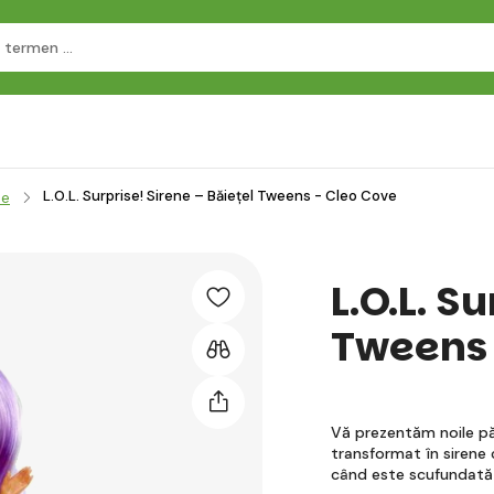
L.O.L. Surprise! Sirene – Băiețel Tweens - Cleo Cove
se
L.O.L. S
Tweens 
Vă prezentăm noile pă
transformat în sirene
când este scufundată