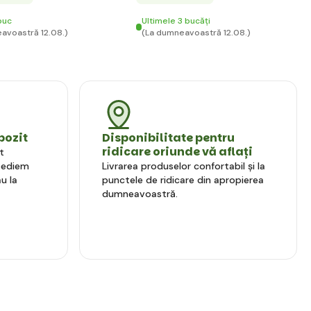
buc
Ultimele 3 bucăți
avoastră 12.08.)
(La dumneavoastră 12.08.)
pozit
Disponibilitate pentru
ridicare oriunde vă aflați
t
xpediem
Livrarea produselor confortabil și la
u la
punctele de ridicare din apropierea
dumneavoastră.