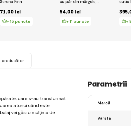
Serena Finn
cu păr din mărgele,
cutie
PDQ
71
,00 lei
54
,00 lei
395
,
+ 15 puncte
+ 11 puncte
+ 
e producător
Parametrii
mpărate, care s-au transformat
Marcă
uloarea atunci când este
alaj vei găsi o mulțime de
Vârsta