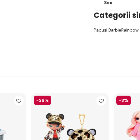
Sex
Categorii s
Păpuși Barbie
Rainbow 
-36%
-3%