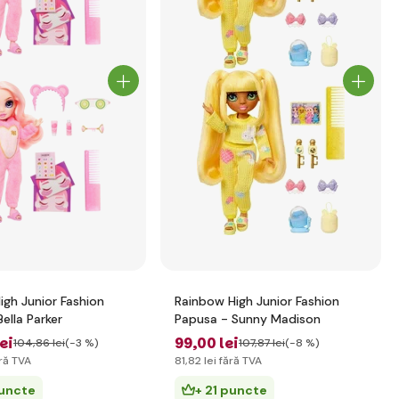
igh Junior Fashion
Rainbow High Junior Fashion
ella Parker
Papusa - Sunny Madison
lei
99
,00 lei
104
,86 lei
(-3 %)
107
,87 lei
(-8 %)
ră TVA
81
,82 lei
fără TVA
puncte
+ 21 puncte