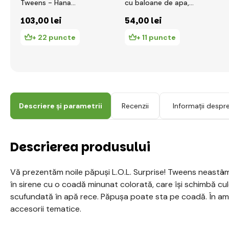
Tweens - Hana
cu baloane de apa,
Groove
PDQ
103
,00 lei
54
,00 lei
+ 22 puncte
+ 11 puncte
Descriere și parametrii
Recenzii
Informații despr
Descrierea produsului
Vă prezentăm noile păpuși L.O.L. Surprise! Tweens neastâ
în sirene cu o coadă minunat colorată, care își schimbă c
scufundată în apă rece. Păpușa poate sta pe coadă. În amb
accesorii tematice.