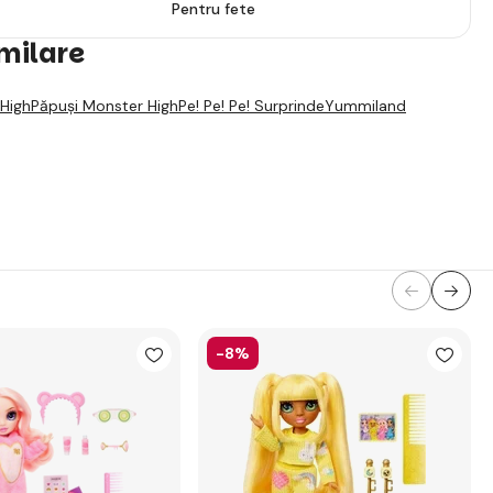
Pentru fete
imilare
High
Păpuși Monster High
Pe! Pe! Pe! Surprinde
Yummiland
-8%