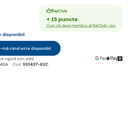
RajClub
+ 15 puncte
Cum să devii membru al RajClub-ului
disponibil
-mă când este disponibil.
ie sigură prin plăți
MGA
Cod:
510437-EUC