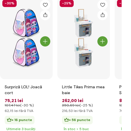
-30%
-25%
-36%
Surpriză LOL! Joacă
Little Tikes Prima mea
Pe! Pe
cort
baie
Surpri
elegan
75
,21 lei
262
,00 lei
84
,79
-Gian
107
,47 lei
(-30 %)
350
,69 lei
(-25 %)
133
,20 
62
,15 lei
fără TVA
216
,53 lei
fără TVA
70
,07 l
+ 16 puncte
+ 56 puncte
+ 
Ultimele 3 bucăți
În stoc > 5 buc
În st