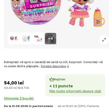
+4
Îndreptați-vă spre o vacanță de iarnă cu LOL Surprise! Conectați-vă
cu unele dintre păpușile…
Întregul descriere
RajClub
54
,00 lei
+ 11 puncte
44
,63 lei
fără TVA
Mai multe informații despre club
Ultimele 2 bucăți
De la 13.08.2026 în pachetomate
de la 19
,90 lei
(DPD, Packeta,