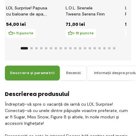
LOL Surprise! Papusa
L.O.L. Sirenele
L.O.L.
cu baloane de apa,
Tweens Serena Finn
Păpuș
PDQ
mărg
54
,00 lei
71
,00 lei
54
,0
+ 11 puncte
+ 15 puncte
+ 
Descriere și parametrii
Recenzii
Informații despre prod
Descrierea produsului
Îndreptați-vă spre o vacanță de iarnă cu LOL Surprise!
Conectați-vă cu unele dintre păpușile voastre preferate, cum
ar fi Sugar, Miss Snow, Figure 8 și altele, în noile moduri și
accesorii înghețate!
Descoperiți ce este în interior! Fiecare bilă conține praf magic