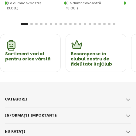
(La dumneavoastră
(La dumneavoastră
(La d
13.08.)
13.08.)
13.08.
Sortiment variat
Recompense în
pentru orice vârstă
clubul nostru de
fidelitate RajClub
CATEGORII
INFORMAȚII IMPORTANTE
NU RATAȚI