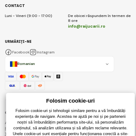
CONTACT
Luni - Vineri (9:00 - 17:00)
De obicei răspundem în termen de
8 ore
info@raijucarii.ro
URMĂRIȚI-NE
Facebook
Instagram
Romanian
© 2018 - 2026 RaiJucării.ro, Toate drepturile rezervate
Această pagină este protejată prin reCAPTCHA și se aplică
Regulile de protecție a datelor personale
companiile Google și ale lor
Termeni și condiții
.