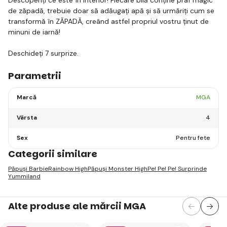
de zăpadă, trebuie doar să adăugați apă și să urmăriți cum se
transformă în ZĂPADĂ, creând astfel propriul vostru ținut de
minuni de iarnă!
Deschideți 7 surprize.
Parametrii
Marcă
MGA
Vârsta
4
Sex
Pentru fete
Categorii similare
Păpuși Barbie
Rainbow High
Păpuși Monster High
Pe! Pe! Pe! Surprinde
Yummiland
Alte produse ale mărcii MGA