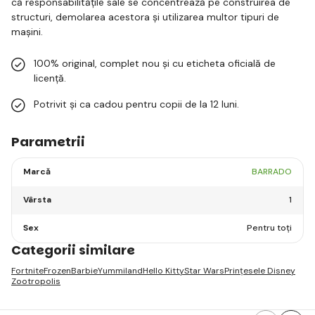
că responsabilitățile sale se concentrează pe construirea de
structuri, demolarea acestora și utilizarea multor tipuri de
mașini.
100% original, complet nou și cu eticheta oficială de
licență.
Potrivit și ca cadou pentru copii de la 12 luni.
Parametrii
Marcă
BARRADO
Vârsta
1
Sex
Pentru toți
Categorii similare
Fortnite
Frozen
Barbie
Yummiland
Hello Kitty
Star Wars
Prințesele Disney
Zootropolis