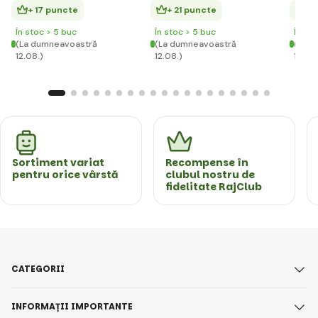
+ 17 puncte
+ 21 puncte
+ 
În stoc > 5 buc
În stoc > 5 buc
În st
(La dumneavoastră
(La dumneavoastră
(La d
12.08.)
12.08.)
12.08.
Sortiment variat
Recompense în
pentru orice vârstă
clubul nostru de
fidelitate RajClub
CATEGORII
INFORMAȚII IMPORTANTE