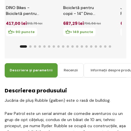
DINO Bikes -
Bicicletă pentru
John
Bicicletă pentru
copii - 14" Dino
Paw P
copii 10" 108LPW -
614PW Paw Patrol
75x7
417
,00 lei
687
,29 lei
68
,0
513
,75 lei
796
,56 lei
Paw Patrol 2017
+ 90 puncte
+ 149 puncte
+
Descriere și parametrii
Recenzii
Informații despre prod
Descrierea produsului
Jucăria de pluș Rubble (galben) este o rasă de bulldog.
Paw Patrol este un serial animat de comedie aventuros cu un
grup de opt cățeluși, condus de un băiat de 10 ani, tehnic
priceput, pe nume Ryder. Rubble se ocupă cu construcțiile, așa