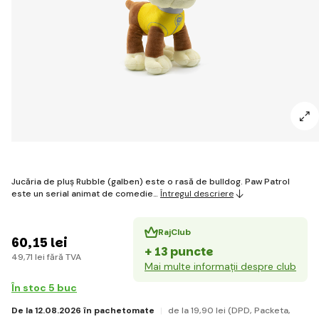
Jucăria de pluș Rubble (galben) este o rasă de bulldog. Paw Patrol
este un serial animat de comedie…
Întregul descriere
RajClub
60
,15 lei
+ 13 puncte
49
,71 lei
fără TVA
Mai multe informații despre club
În stoc 5 buc
De la 12.08.2026 în pachetomate
de la 19
,90 lei
(DPD, Packeta,