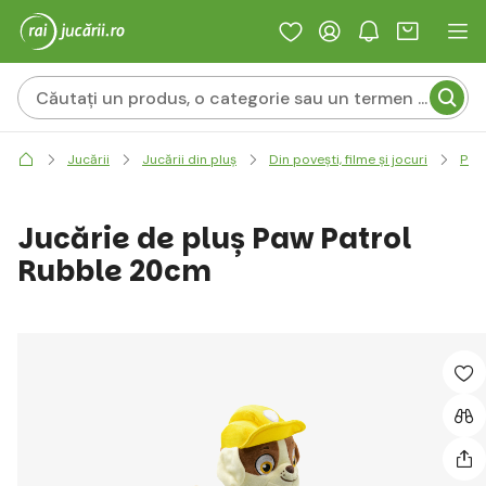
Jucării
Jucării din pluș
Din povești, filme și jocuri
Pers
Jucărie de pluș Paw Patrol
Rubble 20cm