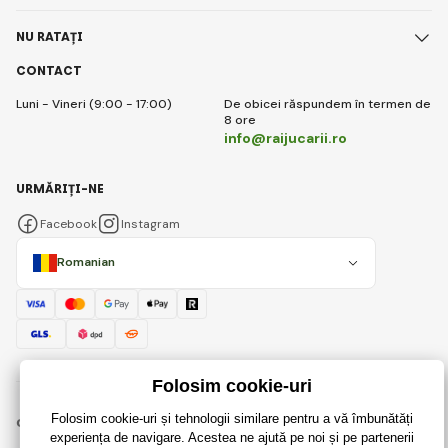
NU RATAȚI
CONTACT
Luni - Vineri (9:00 - 17:00)
De obicei răspundem în termen de
8 ore
info@raijucarii.ro
URMĂRIȚI-NE
Facebook
Instagram
Romanian
© 2018 - 2026 RaiJucării.ro, Toate drepturile rezervate