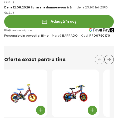
GLS...)
De la 12.08.2026 livrare la dumneavoastră
de la 25
,90 lei
(DPD,
GLS...)
Adaugă în coș
Plăți online sigure
Personaje din povești și filme
Marcă
BARRADO
Cod:
PR00750170
Oferte exact pentru tine