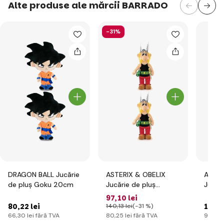
Alte produse ale mărcii BARRADO
-31%
DRAGON BALL Jucărie
ASTERIX & OBELIX
ASTER
de pluș Goku 20cm
Jucărie de pluș
Jucări
Asterix 30 cm
30cm
97
,10 lei
80
,22 lei
110
,3
140
,13 lei
(-31 %)
66
,30 lei
fără TVA
80
,25 lei
fără TVA
91
,18 le