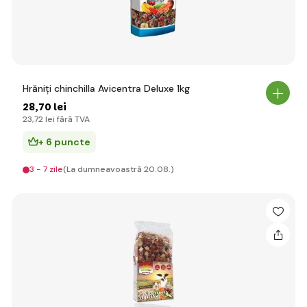
Hrăniți chinchilla Avicentra Deluxe 1kg
28
,70 lei
23
,72 lei
fără TVA
+ 6 puncte
3 - 7 zile
(La dumneavoastră 20.08.)