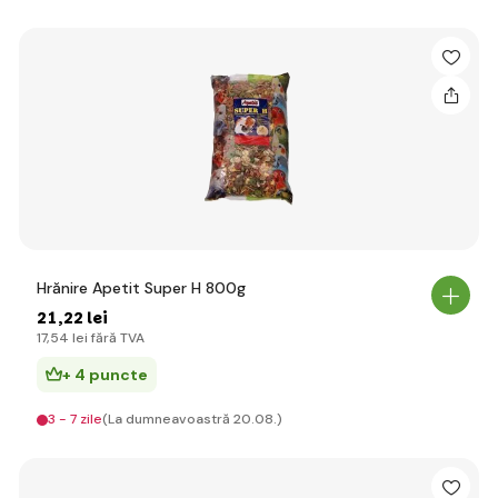
Hrănire Apetit Super H 800g
21
,22 lei
17
,54 lei
fără TVA
+ 4 puncte
3 - 7 zile
(La dumneavoastră 20.08.)