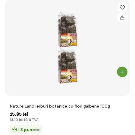
Nature Land Ierburi botanice cu flori galbene 100g
15
,85 lei
13
,10 lei
fără TVA
+ 3 puncte