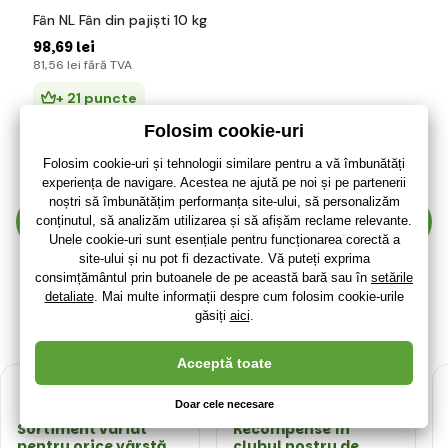
Fân NL Fân din pajiști 10 kg
98
,69 lei
81
,56 lei
fără TVA
+ 21 puncte
3 - 7 zile
(La dumneavoastră 20.08.)
Afișează mai mulți 30 produse
1
2
3
4
…
7
Sortiment variat
Recompense în
pentru orice vârstă
clubul nostru de