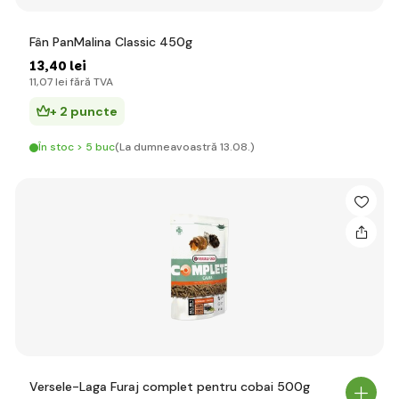
Fân PanMalina Classic 450g
13
,40 lei
11
,07 lei
fără TVA
+ 2 puncte
În stoc > 5 buc
(La dumneavoastră 13.08.)
Versele-Laga Furaj complet pentru cobai 500g