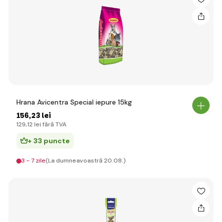
Hrana Avicentra Special iepure 15kg
156
,23 lei
129
,12 lei
fără TVA
+ 33 puncte
3 - 7 zile
(La dumneavoastră 20.08.)