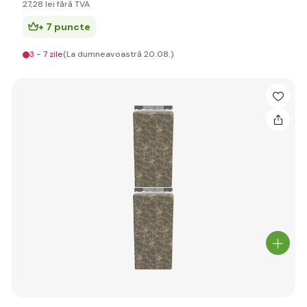
27
,28 lei
fără TVA
+ 7 puncte
3 - 7 zile
(La dumneavoastră 20.08.)