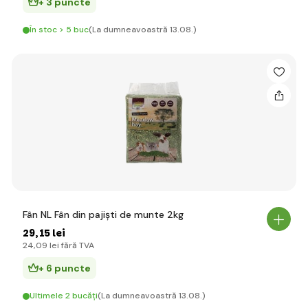
+ 3 puncte
În stoc > 5 buc
(La dumneavoastră 13.08.)
Fân NL Fân din pajiști de munte 2kg
29
,15 lei
24
,09 lei
fără TVA
+ 6 puncte
Ultimele 2 bucăți
(La dumneavoastră 13.08.)