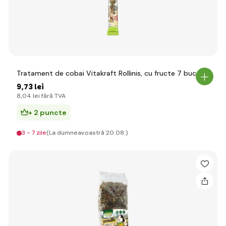
Tratament de cobai Vitakraft Rollinis, cu fructe 7 buc
9
,73 lei
8
,04 lei
fără TVA
+ 2 puncte
3 - 7 zile
(La dumneavoastră 20.08.)