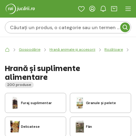
Gospodărie
Hrană animale și accesorii
Rozătoare
Hr
Hrană și suplimente
alimentare
200 produse
Furaj suplimentar
Granule și pelete
Delicatese
Fân