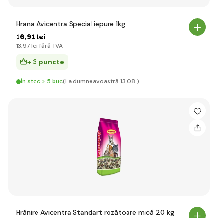
Hrana Avicentra Special iepure 1kg
16
,91 lei
13
,97 lei
fără TVA
+ 3 puncte
În stoc > 5 buc
(La dumneavoastră 13.08.)
Hrănire Avicentra Standart rozătoare mică 20 kg