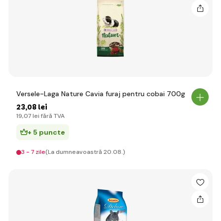
Versele-Laga Nature Cavia furaj pentru cobai 700g
23
,08 lei
19
,07 lei
fără TVA
+ 5 puncte
3 - 7 zile
(La dumneavoastră 20.08.)