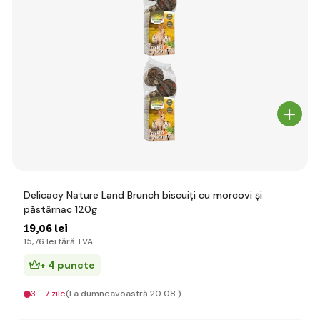
Delicacy Nature Land Brunch biscuiți cu morcovi și
păstârnac 120g
19
,06 lei
15
,76 lei
fără TVA
+ 4 puncte
3 - 7 zile
(La dumneavoastră 20.08.)