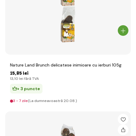
Nature Land Brunch delicatese inimioare cu ierburi 105g
15
,85 lei
13
,10 lei
fără TVA
+ 3 puncte
3 - 7 zile
(La dumneavoastră 20.08.)