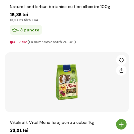
Nature Land Ierburi botanice cu flori albastre 100g
15
,85 lei
13
,10 lei
fără TVA
+ 3 puncte
3 - 7 zile
(La dumneavoastră 20.08.)
Vitakraft Vital Menu furaj pentru cobai 1kg
33
,01 lei