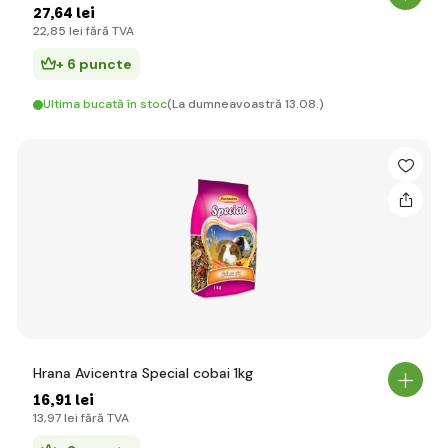
27
,64 lei
22
,85 lei
fără TVA
+ 6 puncte
Ultima bucată în stoc
(La dumneavoastră 13.08.)
Hrana Avicentra Special cobai 1kg
16
,91 lei
13
,97 lei
fără TVA