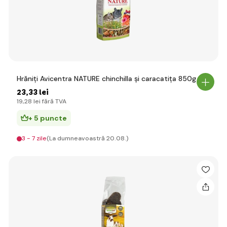
Hrăniți Avicentra NATURE chinchilla și caracatița 850g
23
,33 lei
19
,28 lei
fără TVA
+ 5 puncte
3 - 7 zile
(La dumneavoastră 20.08.)