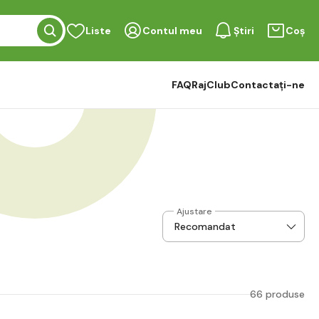
Liste
Contul meu
Știri
Coș
FAQ
RajClub
Contactați-ne
Ajustare
66 produse