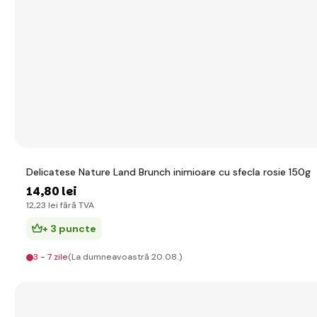
Delicatese Nature Land Brunch inimioare cu sfecla rosie 150g
14
,80 lei
12
,23 lei
fără TVA
+ 3 puncte
3 - 7 zile
(La dumneavoastră 20.08.)