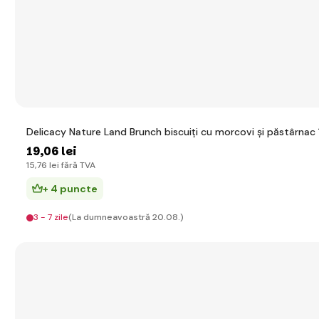
Delicacy Nature Land Brunch biscuiți cu morcovi și păstârnac
19
,06 lei
15
,76 lei
fără TVA
+ 4 puncte
3 - 7 zile
(La dumneavoastră 20.08.)