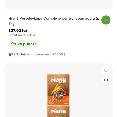
Hrană Versele-Laga Complete pentru iepuri adulți (pitici)
3kg
137
,02 lei
113
,24 lei
fără TVA
+ 29 puncte
3 - 7 zile
(La dumneavoastră 21.08.)