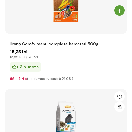
Hrană Comfy menu complete hamsteri 500g
15
,35 lei
12
,69 lei
fără TVA
+ 3 puncte
3 - 7 zile
(La dumneavoastră 21.08.)