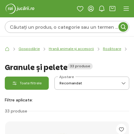
Gospodărie
Hrană animale și accesorii
Rozătoare
Hr
Granule și pelete
33 produse
Ajustare
Toate filtrele
Filtre aplicate:
33 produse