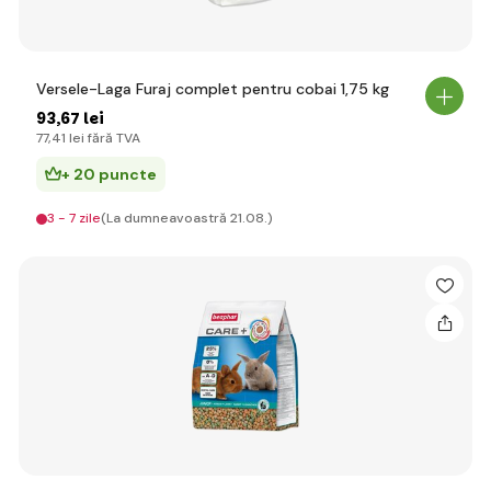
Versele-Laga Furaj complet pentru cobai 1,75 kg
93
,67 lei
77
,41 lei
fără TVA
+ 20 puncte
3 - 7 zile
(La dumneavoastră 21.08.)