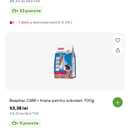
88
,40 lei
fără TVA
+ 23 puncte
3 - 7 zile
(La dumneavoastră 21.08.)
Beaphar CARE+ hrana pentru sobolani 700g
53
,38 lei
44
,12 lei
fără TVA
+ 11 puncte