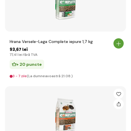
Hrana Versele-Laga Complete iepure 1,7 kg
93
,67 lei
77
,41 lei
fără TVA
+ 20 puncte
3 - 7 zile
(La dumneavoastră 21.08.)