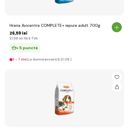
Hrana Avicentra COMPLETE+ iepure adult 700g
26
,59 lei
21
,98 lei
fără TVA
+ 5 puncte
3 - 7 zile
(La dumneavoastră 21.08.)