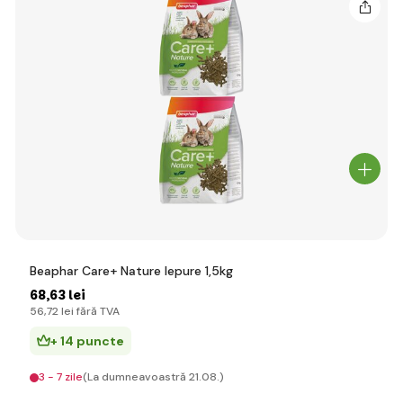
Beaphar Care+ Nature Iepure 1,5kg
68
,63 lei
56
,72 lei
fără TVA
+ 14 puncte
3 - 7 zile
(La dumneavoastră 21.08.)