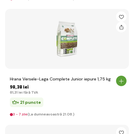
Hrana Versele-Laga Complete Junior iepure 1,75 kg
98
,38 lei
81
,31 lei
fără TVA
+ 21 puncte
3 - 7 zile
(La dumneavoastră 21.08.)