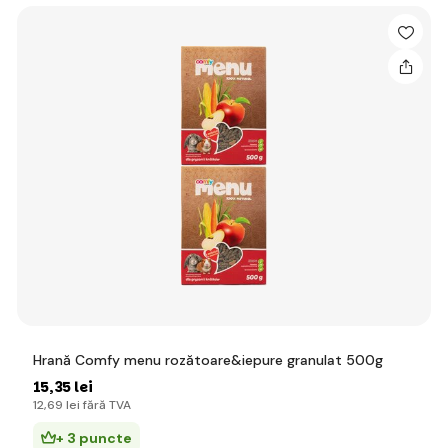
Hrană Comfy menu rozătoare&iepure granulat 500g
15
,35 lei
12
,69 lei
fără TVA
+ 3 puncte