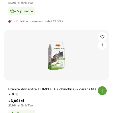
21
,98 lei
fără TVA
+ 5 puncte
3 - 7 zile
(La dumneavoastră 21.08.)
Hrănire Avicentra COMPLETE+ chinchilla & caracatiță
700g
26
,59 lei
21
,98 lei
fără TVA