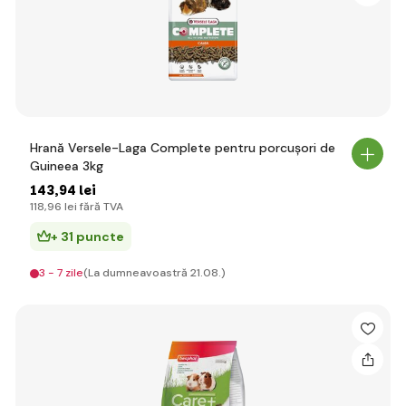
Hrană Versele-Laga Complete pentru porcușori de
Guineea 3kg
143
,94 lei
118
,96 lei
fără TVA
+ 31 puncte
3 - 7 zile
(La dumneavoastră 21.08.)