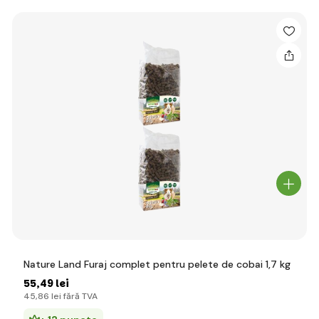
Nature Land Furaj complet pentru pelete de cobai 1,7 kg
55
,49 lei
45
,86 lei
fără TVA