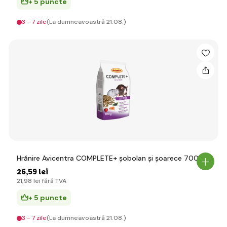
+ 5 puncte
3 - 7 zile
(La dumneavoastră 21.08.)
Hrănire Avicentra COMPLETE+ șobolan și șoarece 700g
26
,59 lei
21
,98 lei
fără TVA
+ 5 puncte
3 - 7 zile
(La dumneavoastră 21.08.)