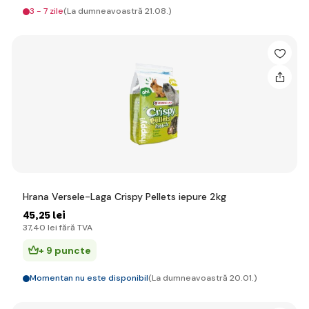
3 - 7 zile
(La dumneavoastră 21.08.)
Hrana Versele-Laga Crispy Pellets iepure 2kg
45
,25 lei
37
,40 lei
fără TVA
+ 9 puncte
Momentan nu este disponibil
(La dumneavoastră 20.01.)