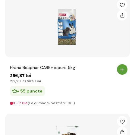
Hrana Beaphar CARE+ iepure 5kg
256
,87 lei
212
,29 lei
fără TVA
+ 55 puncte
3 - 7 zile
(La dumneavoastră 21.08.)