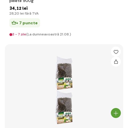
pelete 900g
34
,12 lei
28
,20 lei
fără TVA
+ 7 puncte
3 - 7 zile
(La dumneavoastră 21.08.)