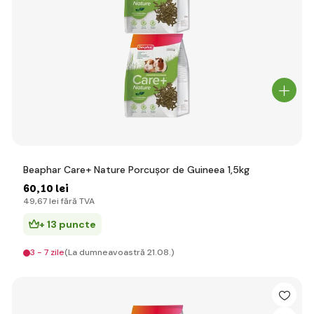
Beaphar Care+ Nature Porcușor de Guineea 1,5kg
60
,10 lei
49
,67 lei
fără TVA
+ 13 puncte
3 - 7 zile
(La dumneavoastră 21.08.)