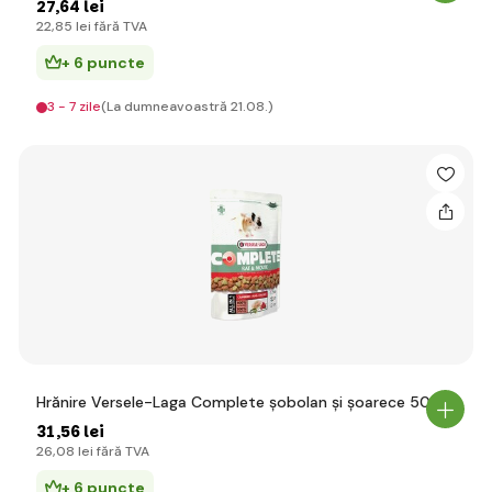
27
,64 lei
22
,85 lei
fără TVA
+ 6 puncte
3 - 7 zile
(La dumneavoastră 21.08.)
Hrănire Versele-Laga Complete șobolan și șoarece 500g
31
,56 lei
26
,08 lei
fără TVA
+ 6 puncte