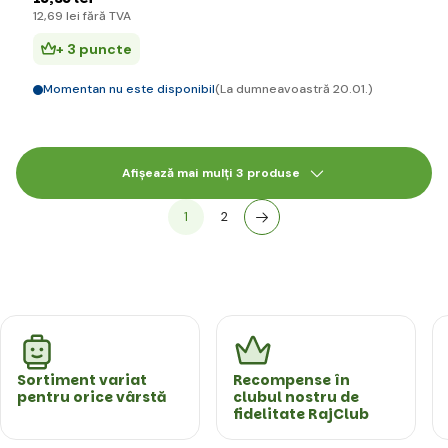
12
,69 lei
fără TVA
+ 3 puncte
Momentan nu este disponibil
(La dumneavoastră 20.01.)
Afișează mai mulți 3 produse
1
2
Sortiment variat
Recompense în
pentru orice vârstă
clubul nostru de
fidelitate RajClub