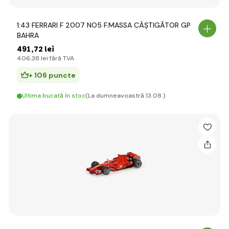
1:43 FERRARI F 2007 NO5 F.MASSA CÂȘTIGĂTOR GP
BAHRA
491
,72 lei
406
,38 lei
fără TVA
+ 106 puncte
Ultima bucată în stoc
(La dumneavoastră 13.08.)