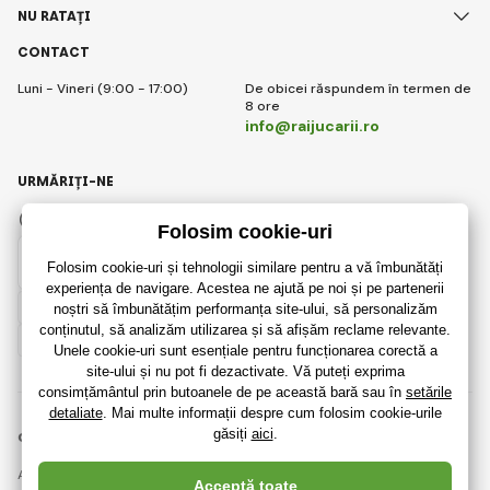
NU RATAȚI
CONTACT
Luni - Vineri (9:00 - 17:00)
De obicei răspundem în termen de
8 ore
info@raijucarii.ro
URMĂRIȚI-NE
Facebook
Instagram
Romanian
© 2018 - 2026 RaiJucării.ro, Toate drepturile rezervate
Această pagină este protejată prin reCAPTCHA și se aplică