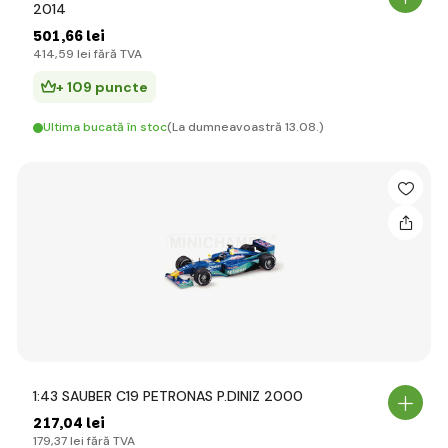
2014
501
,66 lei
414
,59 lei
fără TVA
+ 109 puncte
Ultima bucată în stoc
(La dumneavoastră 13.08.)
1:43 SAUBER C19 PETRONAS P.DINIZ 2000
217
,04 lei
179
,37 lei
fără TVA