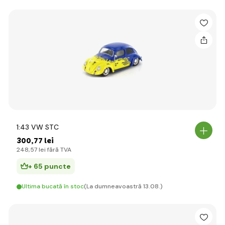
1:43 VW STC
300
,77 lei
248
,57 lei
fără TVA
+ 65 puncte
Ultima bucată în stoc
(La dumneavoastră 13.08.)