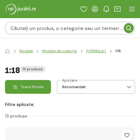
Modele
Modele de colecție
FORMULA 1
1:18
1:18
13 produse
Ajustare
Toate filtrele
Filtre aplicate:
13 produse