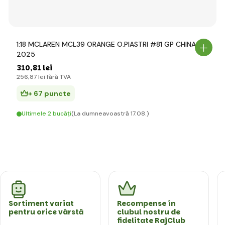
1:18 MCLAREN MCL39 ORANGE O.PIASTRI #81 GP CHINA
2025
310
,81 lei
256
,87 lei
fără TVA
+ 67 puncte
Ultimele 2 bucăți
(La dumneavoastră 17.08.)
Sortiment variat
Recompense în
pentru orice vârstă
clubul nostru de
fidelitate RajClub