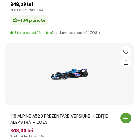
848
,29 lei
701
,06 lei
fără TVA
+ 184 puncte
Ultima bucată în stoc
(La dumneavoastră 17.08.)
1:18 ALPINE A523 PREZENTARE VERSIUNE – EDIȚIE
ALBASTRĂ – 2023
308
,30 lei
254
,79 lei
fără TVA