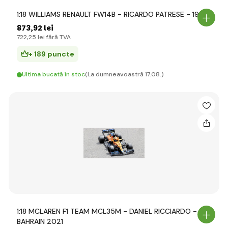
1:18 WILLIAMS RENAULT FW14B - RICARDO PATRESE - 1992
873
,92 lei
722
,25 lei
fără TVA
+ 189 puncte
Ultima bucată în stoc
(La dumneavoastră 17.08.)
1:18 MCLAREN F1 TEAM MCL35M - DANIEL RICCIARDO - GP
BAHRAIN 2021