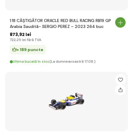
1:18 CÂȘTIGĂTOR ORACLE RED BULL RACING RB19 GP
Arabia Saudită- SERGIO PEREZ – 2023 264 buc
873
,92 lei
722
,25 lei
fără TVA
+ 189 puncte
Ultima bucată în stoc
(La dumneavoastră 17.08.)