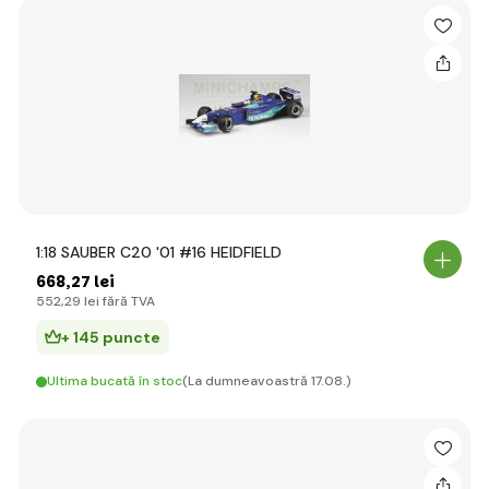
1:18 SAUBER C20 '01 #16 HEIDFIELD
668
,27 lei
552
,29 lei
fără TVA
+ 145 puncte
Ultima bucată în stoc
(La dumneavoastră 17.08.)