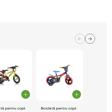
etă pentru copii
Bicicletă pentru copii
Dino Bikes -