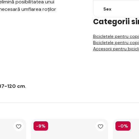
elimină posibilitatea unui
d necesară umflarea roților
Sex
Categorii s
Bicicletele pentru copii
Bicicletele pentru copii
Accesorii pentru bicicle
 87-120 cm
.
-9%
-0%