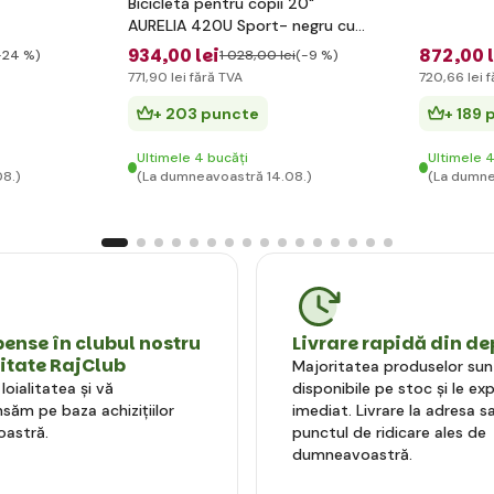
Bicicletă pentru copii 20"
AURELIA 420U Sport- negru cu
amortizoare
934
,00 lei
872
,00 
-24 %)
1 028
,00 lei
(-9 %)
771
,90 lei
fără TVA
720
,66 lei
f
+ 203 puncte
+ 189 
Ultimele 4 bucăți
Ultimele 4
08.)
(La dumneavoastră 14.08.)
(La dumne
nse în clubul nostru
Livrare rapidă din de
litate RajClub
Majoritatea produselor sun
oialitatea și vă
disponibile pe stoc și le e
ăm pe baza achizițiilor
imediat. Livrare la adresa sa
astră.
punctul de ridicare ales de
dumneavoastră.