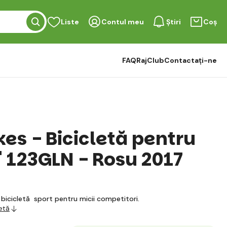
Liste
Contul meu
Știri
Coș
FAQ
RajClub
Contactați-ne
es - Bicicletă pentru
" 123GLN - Rosu 2017
o bicicletă sport pentru micii competitori.
etă