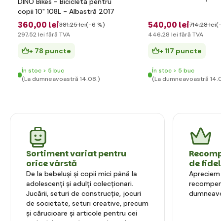
DINO Bikes - Bicicletă pentru
copii 10" 108L - Albastră 2017
360
,00 lei
540
,00 lei
381
,25 lei
(-6 %)
714
,28 lei
(
297
,52 lei
fără TVA
446
,28 lei
fără TVA
+ 78 puncte
+ 117 puncte
În stoc > 5 buc
În stoc > 5 buc
(La dumneavoastră 14.08.)
(La dumneavoastră 14.
Sortiment variat pentru
Recompe
orice vârstă
de fide
De la bebeluși și copii mici până la
Apreciem l
adolescenți și adulți colecționari.
recompens
Jucării, seturi de construcție, jocuri
dumneavo
de societate, seturi creative, precum
și cărucioare și articole pentru cei