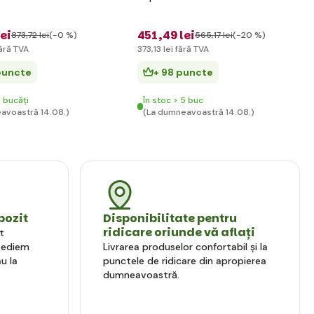
lei
451
,49 lei
873
,72 lei
(-0 %)
565
,17 lei
(-20 %)
ără TVA
373
,13 lei
fără TVA
puncte
+ 98 puncte
 bucăți
În stoc > 5 buc
avoastră 14.08.)
(La dumneavoastră 14.08.)
pozit
Disponibilitate pentru
ridicare oriunde vă aflați
t
xpediem
Livrarea produselor confortabil și la
u la
punctele de ridicare din apropierea
dumneavoastră.