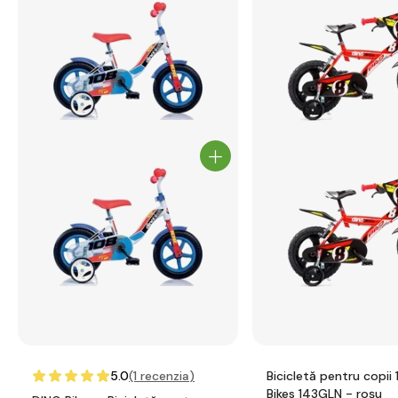
5.0
(1
recenzia
)
Bicicletă pentru copii 14" DINO
Bikes 143GLN - roșu