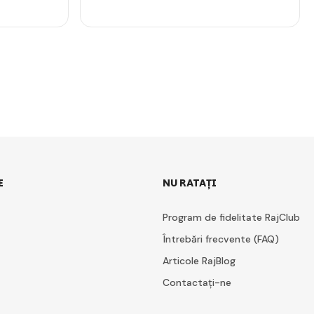
E
NU RATAȚI
Program de fidelitate RajClub
Întrebări frecvente (FAQ)
Articole RajBlog
Contactați-ne