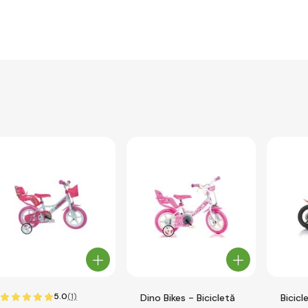
5.0
(1)
Dino Bikes - Bicicletă
Bicicl