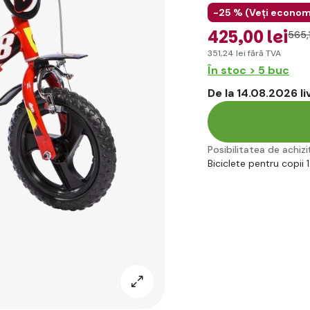
-25 % (
Veți econom
425
,00 lei
565
,
351
,24 lei
fără TVA
În stoc > 5 buc
De la 14.08.2026 l
Posibilitatea de achiziț
Biciclete pentru copii 1