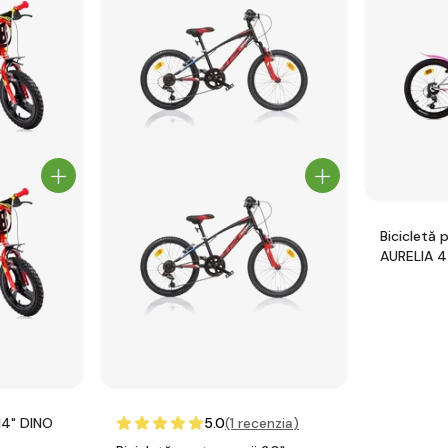
Bicicletă pe
AURELIA 4
5.0
(1
recenzia
)