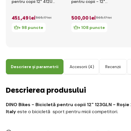
pentru copii 12" 412UL
pentru copii - 12"
- verde 2017
612GLBA - Barbie
2018
451
,49 lei
500
,00 lei
565
,17 lei
565
,17 lei
+ 98 puncte
+ 108 puncte
Descriere și parametrii
Accesorii
(4)
Recenzii
Descrierea produsului
DINO Bikes - Bicicletă pentru copii 12" 123GLN - Roși
Italy
este o bicicletă sport pentru micii competitori.