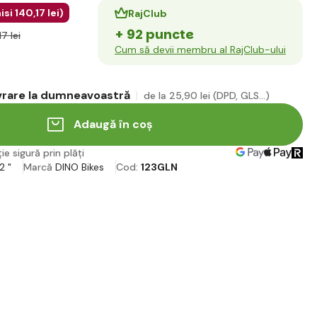
isi
140
,17 lei
)
RajClub
+ 92 puncte
17 lei
Cum să devii membru al RajClub-ului
ivrare la dumneavoastră
de la 25
,90 lei
(DPD, GLS...)
Adaugă în coș
ie sigură prin plăți
2 "
Marcă
DINO Bikes
Cod:
123GLN