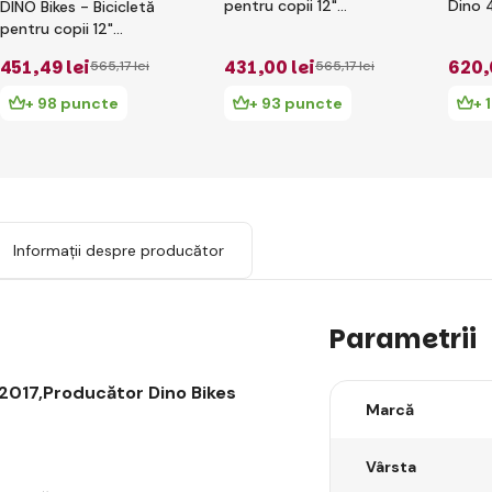
pentru copii 12"
Dino 
DINO Bikes - Bicicletă
124RLN - alb 2017
negru
pentru copii 12"
124RLUN Unicorn
451
,49 lei
431
,00 lei
620
,
565
,17 lei
565
,17 lei
+ 98 puncte
+ 93 puncte
+ 
Informații despre producător
Parametrii
e 2017,Producător Dino Bikes
Marcă
Vârsta